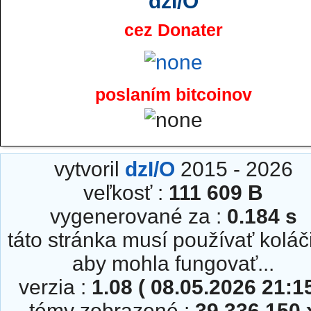
dzI/O
cez Donater
poslaním bitcoinov
vytvoril
dzI/O
2015 - 2026
veľkosť :
111 609 B
vygenerované za :
0.184 s
táto stránka musí používať koláč
aby mohla fungovať...
verzia :
1.08 ( 08.05.2026 21:15
témy zobrazené :
39 336 150 