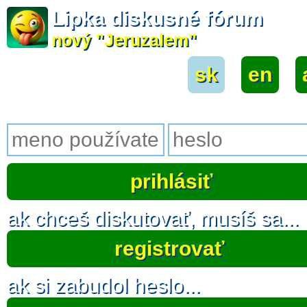
Lipka diskusné fórum
nový "Jeruzalem"
sk
|
en
|
ak chceš diskutovať, musíš sa...
registrovať
ak si zabudol heslo...