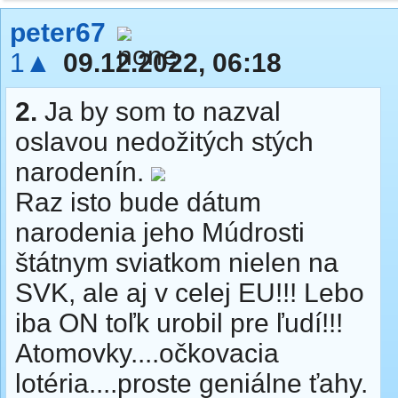
peter67
1▲
09.12.2022, 06:18
2.
Ja by som to nazval
oslavou nedožitých stých
narodenín.
Raz isto bude dátum
narodenia jeho Múdrosti
štátnym sviatkom nielen na
SVK, ale aj v celej EU!!! Lebo
iba ON toľk urobil pre ľudí!!!
Atomovky....očkovacia
lotéria....proste geniálne ťahy.