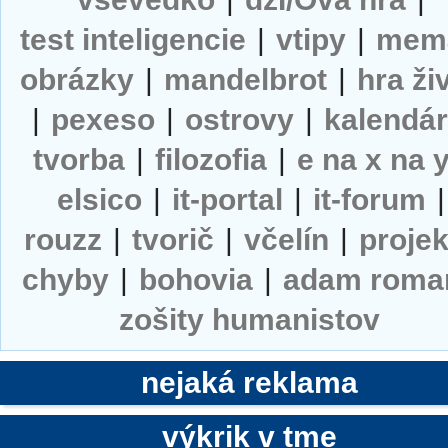
test inteligencie
|
vtipy
|
mem
obrázky
|
mandelbrot
|
hra ži
|
pexeso
|
ostrovy
|
kalendá
tvorba
|
filozofia
|
e na x na 
elsico
|
it-portal
|
it-forum
|
rouzz
|
tvorič
|
včelín
|
projek
chyby
|
bohovia
|
adam roma
zošity humanistov
nejaká reklama
výkrik v tme