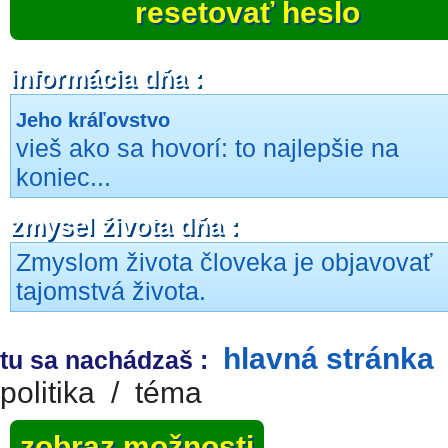
resetovať heslo
informácia dňa :
Jeho kráľovstvo
vieš ako sa hovorí: to najlepšie na
koniec...
zmysel života dňa :
Zmyslom života človeka je objavovať
tajomstvá života.
hlavná stránka
tu sa nachádzaš :
politika
/
téma
zobraz možnosti