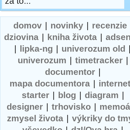
za to...
domov
|
novinky
|
recenzie
dziovina
|
kniha života
|
adse
|
lipka-ng
|
univerozum old
univerozum
|
timetracker
|
documentor
|
mapa documentora
|
interne
starter
|
blog
|
diagram
|
designer
|
trhovisko
|
memoá
zmysel života
|
výkriky do tm
vševedko
|
dzI/Ova hra
|