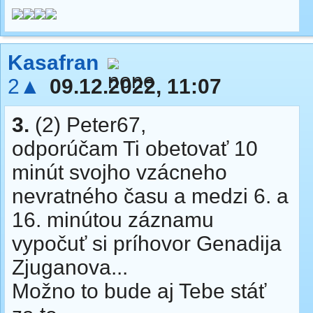
Kasafran
2▲
09.12.2022, 11:07
3.
(2) Peter67,
odporúčam Ti obetovať 10
minút svojho vzácneho
nevratného času a medzi 6. a
16. minútou záznamu
vypočuť si príhovor Genadija
Zjuganova...
Možno to bude aj Tebe stáť