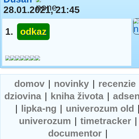
28.01.2021, 21:45
1.
odkaz
domov
|
novinky
|
recenzie
dziovina
|
kniha života
|
adse
|
lipka-ng
|
univerozum old
univerozum
|
timetracker
|
documentor
|