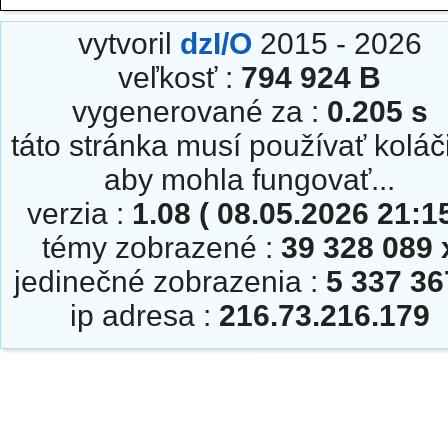
vytvoril
dzI/O
2015 - 2026
veľkosť :
794 924 B
vygenerované za :
0.205 s
táto stránka musí používať koláč
aby mohla fungovať...
verzia :
1.08 ( 08.05.2026 21:15
témy zobrazené :
39 328 089 
jedinečné zobrazenia :
5 337 36
ip adresa :
216.73.216.179