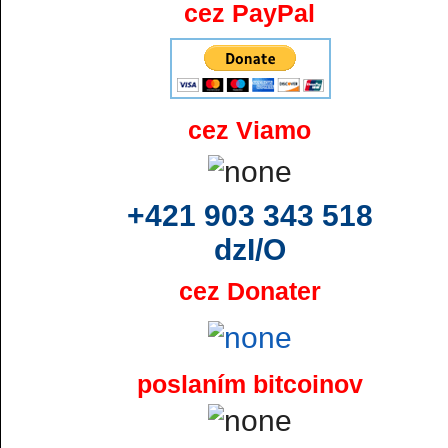
cez PayPal
cez Viamo
+421 903 343 518
dzI/O
cez Donater
poslaním bitcoinov