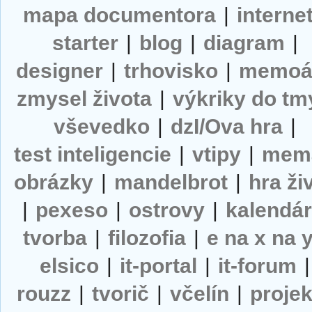
mapa documentora
|
interne
starter
|
blog
|
diagram
|
designer
|
trhovisko
|
memoá
zmysel života
|
výkriky do tm
vševedko
|
dzI/Ova hra
|
test inteligencie
|
vtipy
|
mem
obrázky
|
mandelbrot
|
hra ži
|
pexeso
|
ostrovy
|
kalendá
tvorba
|
filozofia
|
e na x na 
elsico
|
it-portal
|
it-forum
|
rouzz
|
tvorič
|
včelín
|
projek