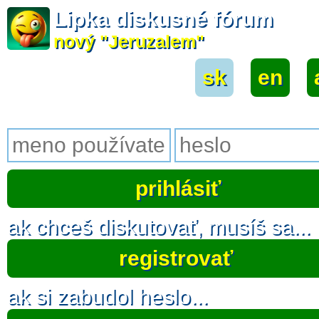
Lipka diskusné fórum
nový "Jeruzalem"
sk
|
en
|
ak chceš diskutovať, musíš sa...
registrovať
ak si zabudol heslo...