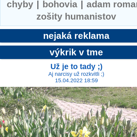
chyby
|
bohovia
|
adam roma
zošity humanistov
nejaká reklama
výkrik v tme
Už je to tady ;)
Aj narcisy už rozkvitli ;)
15.04.2022 18:59