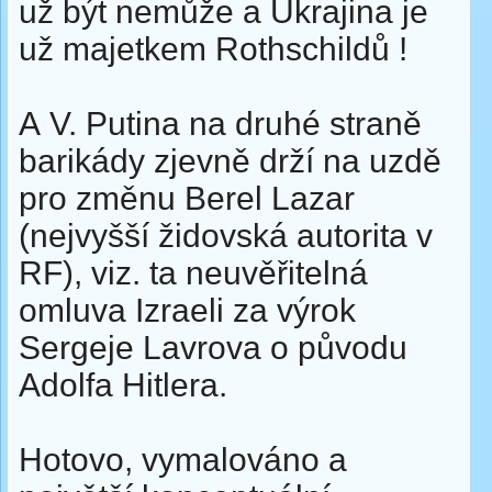
už být nemůže a Ukrajina je
už majetkem Rothschildů !
A V. Putina na druhé straně
barikády zjevně drží na uzdě
pro změnu Berel Lazar
(nejvyšší židovská autorita v
RF), viz. ta neuvěřitelná
omluva Izraeli za výrok
Sergeje Lavrova o původu
Adolfa Hitlera.
Hotovo, vymalováno a