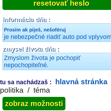
resetovať heslo
informácia dňa :
Prosím ak piješ, nešoféruj
je nebezpečné riadiť auto pod vplyvom
zmysel života dňa :
Zmyslom života je pochopiť
nepochopiteľné.
hlavná stránka
tu sa nachádzaš :
politika
/
téma
zobraz možnosti