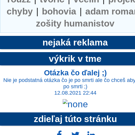
chyby
|
bohovia
|
adam roma
zošity humanistov
nejaká reklama
výkrik v tme
Otázka čo ďalej ;)
Nie je podstatná otázka čo je po smrti ale čo chceš ab
po smrti ;)
12.08.2021 22:44
zdieľaj túto stránku