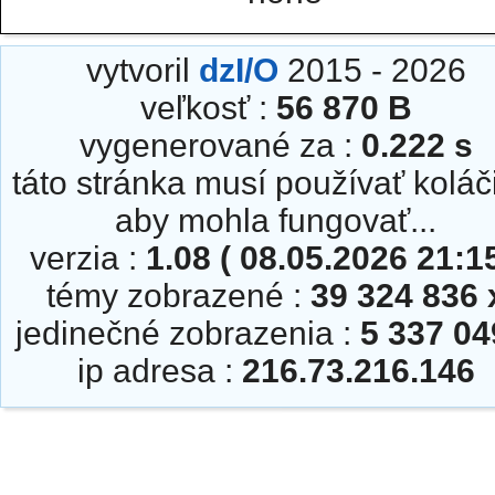
vytvoril
dzI/O
2015 - 2026
veľkosť :
56 870 B
vygenerované za :
0.222 s
táto stránka musí používať koláč
aby mohla fungovať...
verzia :
1.08 ( 08.05.2026 21:15
témy zobrazené :
39 324 836 
jedinečné zobrazenia :
5 337 04
ip adresa :
216.73.216.146