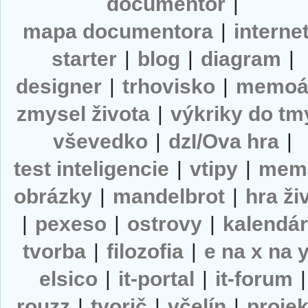
documentor
|
mapa documentora
|
interne
starter
|
blog
|
diagram
|
designer
|
trhovisko
|
memoá
zmysel života
|
výkriky do tm
vševedko
|
dzI/Ova hra
|
test inteligencie
|
vtipy
|
mem
obrázky
|
mandelbrot
|
hra ži
|
pexeso
|
ostrovy
|
kalendá
tvorba
|
filozofia
|
e na x na 
elsico
|
it-portal
|
it-forum
|
rouzz
|
tvorič
|
včelín
|
projek