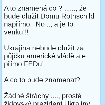
A to znamená co ? ......, že
bude dlužit Domu Rothschild
napřímo. No .., a je to
venku!!!
Ukrajina nebude dlužit za
půjčku americké vládě ale
přímo FEDu!
A co to bude znamenat?
Žádné štráchy ...., prostě
židovský prezident Ukrajiny