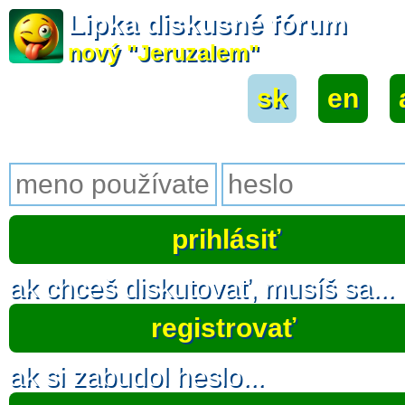
Lipka diskusné fórum
nový "Jeruzalem"
sk
|
en
|
ak chceš diskutovať, musíš sa...
registrovať
ak si zabudol heslo...