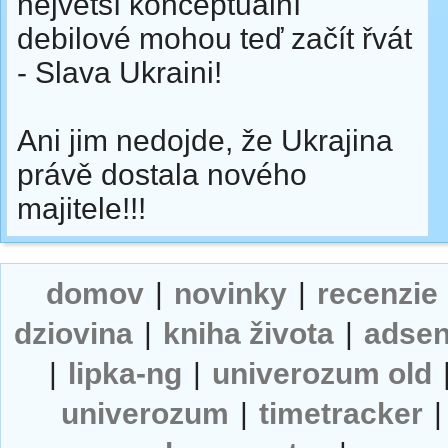
největší konceptuální
debilové mohou teď začít řvát
- Slava Ukraini!
Ani jim nedojde, že Ukrajina
právě dostala nového
majitele!!!
domov
|
novinky
|
recenzie
dziovina
|
kniha života
|
adse
|
lipka-ng
|
univerozum old
univerozum
|
timetracker
|