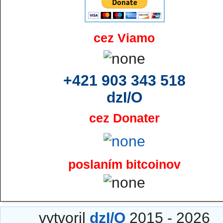
cez Viamo
+421 903 343 518
dzI/O
cez Donater
poslaním bitcoinov
vytvoril
dzI/O
2015 - 2026