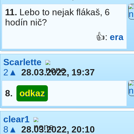
11.
Lebo to nejak flákaš, 6
hodín nič?
👍:
era
Scarlette
2▲
28.03.2022, 19:37
8.
odkaz
clear1
8▲
28.03.2022, 20:10