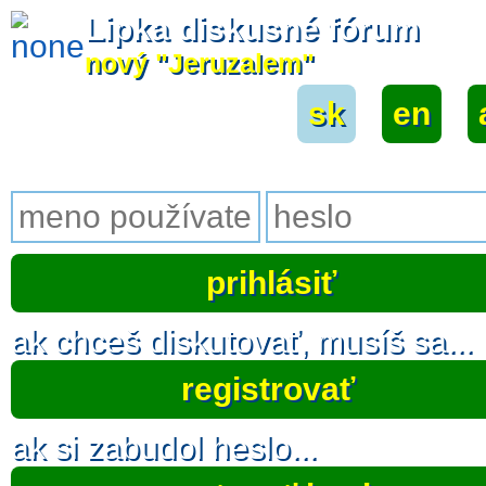
Lipka diskusné fórum
nový "Jeruzalem"
sk
|
en
|
ak chceš diskutovať, musíš sa...
registrovať
ak si zabudol heslo...