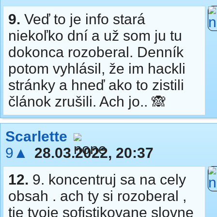
9.
Veď to je info stará
niekoľko dní a už som ju tu
dokonca rozoberal. Denník
potom vyhlásil, že im hackli
stránky a hneď ako to zistili
článok zrušili. Ach jo.. 🙈
Scarlette
9▲
28.03.2022, 20:37
12.
9. koncentruj sa na cely
obsah . ach ty si rozoberal ,
tie tvoje sofistikovane slovne