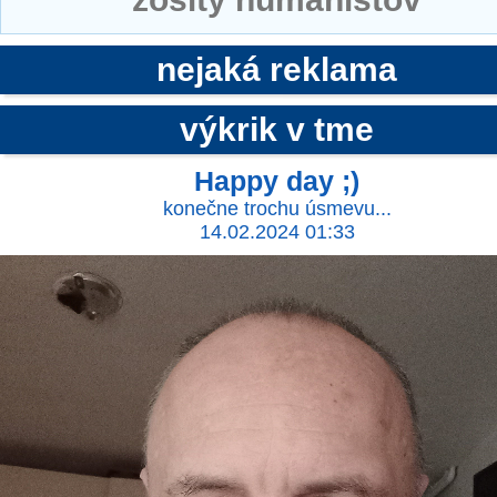
nejaká reklama
výkrik v tme
Happy day ;)
konečne trochu úsmevu...
14.02.2024 01:33