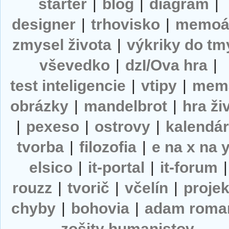
starter
|
blog
|
diagram
|
designer
|
trhovisko
|
memoá
zmysel života
|
výkriky do tm
vševedko
|
dzI/Ova hra
|
test inteligencie
|
vtipy
|
mem
obrázky
|
mandelbrot
|
hra ži
|
pexeso
|
ostrovy
|
kalendá
tvorba
|
filozofia
|
e na x na 
elsico
|
it-portal
|
it-forum
|
rouzz
|
tvorič
|
včelín
|
projek
chyby
|
bohovia
|
adam roma
zošity humanistov