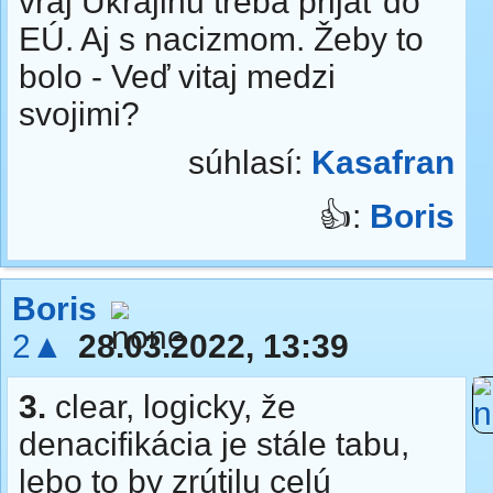
vraj Ukrajinu treba prijať do
EÚ. Aj s nacizmom. Žeby to
bolo - Veď vitaj medzi
svojimi?
súhlasí:
Kasafran
👍:
Boris
Boris
2▲
28.03.2022, 13:39
3.
clear, logicky, že
denacifikácia je stále tabu,
lebo to by zrútilu celú