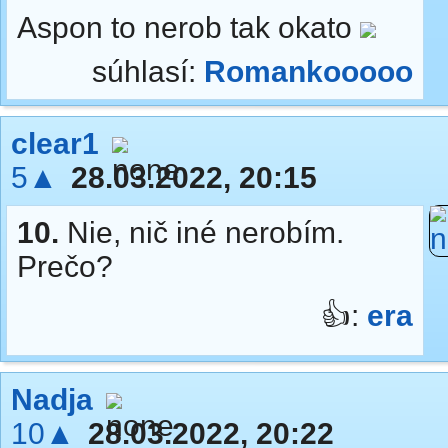
Aspon to nerob tak okato
súhlasí:
Romankooooo
clear1
5▲
28.03.2022, 20:15
10.
Nie, nič iné nerobím.
Prečo?
👍:
era
Nadja
10▲
28.03.2022, 20:22