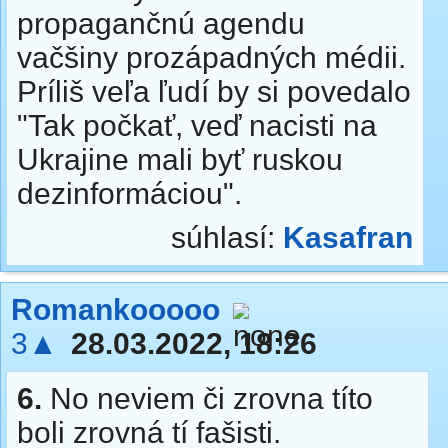
propagančnú agendu
vačšiny prozápadných médii.
Príliš veľa ľudí by si povedalo
"Tak počkať, veď nacisti na
Ukrajine mali byť ruskou
dezinformáciou".
súhlasí:
Kasafran
Romankooooo
3▲
28.03.2022, 18:26
6.
No neviem či zrovna títo
boli zrovná tí fašisti.