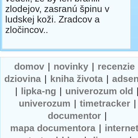
zlodejov, zasranú špinu v
ludskej koži. Zradcov a
zločincov..
domov
|
novinky
|
recenzie
dziovina
|
kniha života
|
adse
|
lipka-ng
|
univerozum old
univerozum
|
timetracker
|
documentor
|
mapa documentora
|
interne