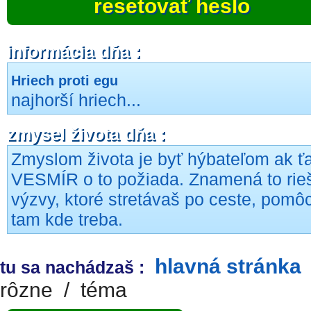
resetovať heslo
informácia dňa :
Hriech proti egu
najhorší hriech...
zmysel života dňa :
Zmyslom života je byť hýbateľom ak ť
VESMÍR o to požiada. Znamená to rieš
výzvy, ktoré stretávaš po ceste, pomô
tam kde treba.
hlavná stránka
tu sa nachádzaš :
rôzne
/
téma