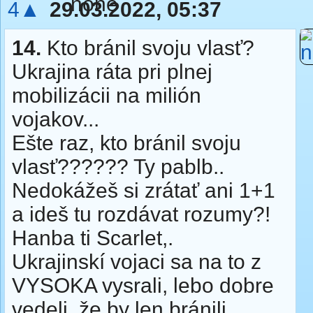
4▲
29.03.2022, 05:37
14.
Kto bránil svoju vlasť?
Ukrajina ráta pri plnej
mobilizácii na milión
vojakov...
Ešte raz, kto bránil svoju
vlasť?????? Ty pablb..
Nedokážeš si zrátať ani 1+1
a ideš tu rozdávat rozumy?!
Hanba ti Scarlet,.
Ukrajinskí vojaci sa na to z
VYSOKA vysrali, lebo dobre
vedeli, že by len bránili