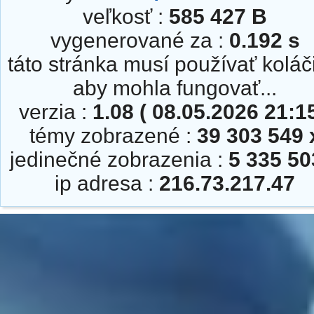
veľkosť :
585 427 B
vygenerované za :
0.192 s
táto stránka musí používať koláč
aby mohla fungovať...
verzia :
1.08 ( 08.05.2026 21:15
témy zobrazené :
39 303 549 
jedinečné zobrazenia :
5 335 50
ip adresa :
216.73.217.47