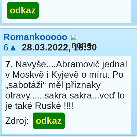
odkaz
Romankooooo
6▲
28.03.2022, 18:30
7.
Navyše....Abramovič jednal
v Moskvě i Kyjevě o míru. Po
„sabotáži“ měl příznaky
otravy......sakra sakra...veď to
je také Ruské !!!!
Zdroj:
odkaz