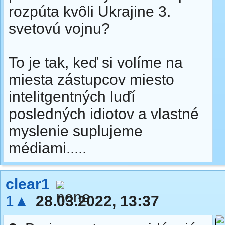
rozpúta kvôli Ukrajine 3.
svetovú vojnu?
To je tak, keď si volíme na
miesta zástupcov miesto
intelitgentných luďí
posledných idiotov a vlastné
myslenie suplujeme
médiami.....
clear1
1▲
28.03.2022, 13:37