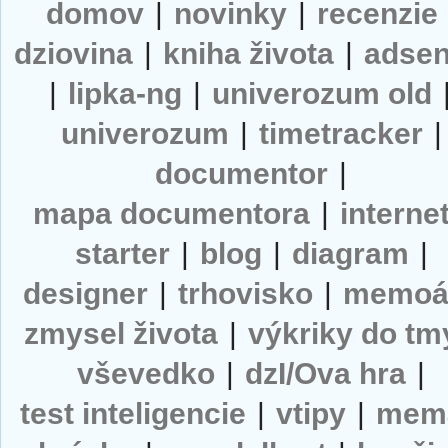
domov
|
novinky
|
recenzie
dziovina
|
kniha života
|
adse
|
lipka-ng
|
univerozum old
univerozum
|
timetracker
|
documentor
|
mapa documentora
|
interne
starter
|
blog
|
diagram
|
designer
|
trhovisko
|
memoá
zmysel života
|
výkriky do tm
vševedko
|
dzI/Ova hra
|
test inteligencie
|
vtipy
|
mem