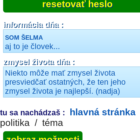
resetovať heslo
informácia dňa :
SOM ŠELMA
aj to je človek...
zmysel života dňa :
Niekto môže mať zmysel života
presviedčať ostatných, že ten jeho
zmysel života je najlepší. (nadja)
hlavná stránka
tu sa nachádzaš :
politika
/
téma
zobraz možnosti