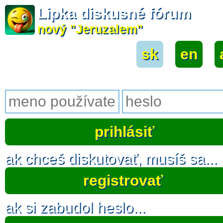
Lipka diskusné fórum
nový "Jeruzalem"
sk
|
en
|
ak chceš diskutovať, musíš sa...
registrovať
ak si zabudol heslo...