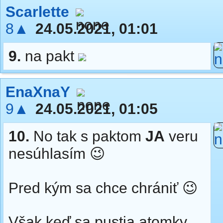
Scarlette
8▲
24.05.2021, 01:01
9.
na pakt
EnaXnaY
9▲
24.05.2021, 01:05
10.
No tak s paktom
JA
veru
nesúhlasím 😉
Pred kým sa chce chrániť 😉
Však keď sa pustia atomky