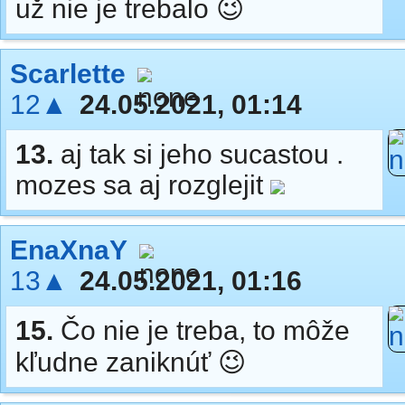
už nie je trebalo 😉
Scarlette
12▲
24.05.2021, 01:14
13.
aj tak si jeho sucastou .
mozes sa aj rozglejit
EnaXnaY
13▲
24.05.2021, 01:16
15.
Čo nie je treba, to môže
kľudne zaniknúť 😉