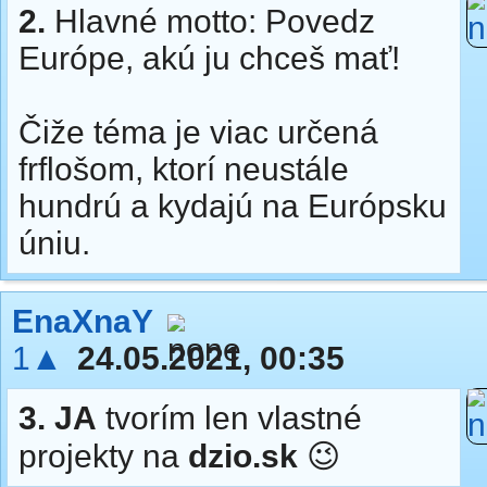
2.
Hlavné motto: Povedz
Európe, akú ju chceš mať!
Čiže téma je viac určená
frflošom, ktorí neustále
hundrú a kydajú na Európsku
úniu.
EnaXnaY
1▲
24.05.2021, 00:35
3.
JA
tvorím len vlastné
projekty na
dzio.sk
😉