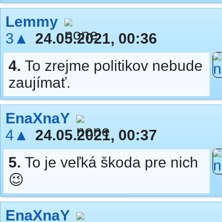
Lemmy
3▲
24.05.2021, 00:36
4.
To zrejme politikov nebude
zaujímať.
EnaXnaY
4▲
24.05.2021, 00:37
5.
To je veľká škoda pre nich
😉
EnaXnaY