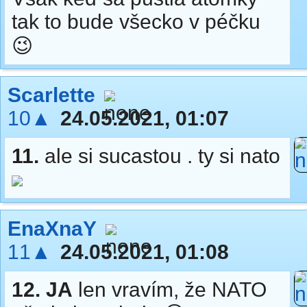
tak to bude všecko v péčku
😉
Scarlette
10▲
24.05.2021, 01:07
11.
ale si sucastou . ty si nato
EnaXnaY
11▲
24.05.2021, 01:08
12.
JA
len vravím, že NATO