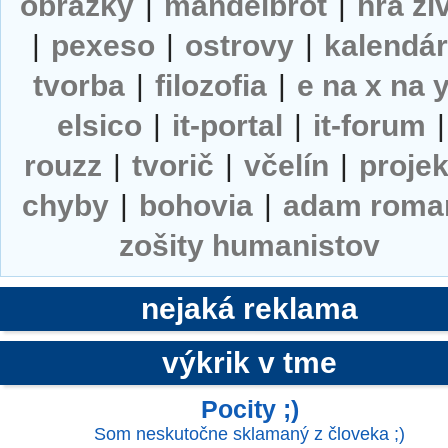
obrázky
|
mandelbrot
|
hra ži
|
pexeso
|
ostrovy
|
kalendá
tvorba
|
filozofia
|
e na x na 
elsico
|
it-portal
|
it-forum
|
rouzz
|
tvorič
|
včelín
|
projek
chyby
|
bohovia
|
adam roma
zošity humanistov
nejaká reklama
výkrik v tme
Pocity ;)
Som neskutočne sklamaný z človeka ;)