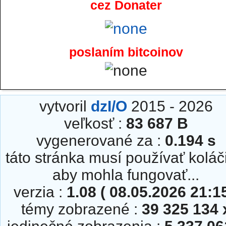
cez Donater
poslaním bitcoinov
vytvoril
dzI/O
2015 - 2026
veľkosť :
83 687 B
vygenerované za :
0.194 s
táto stránka musí používať koláč
aby mohla fungovať...
verzia :
1.08 ( 08.05.2026 21:15
témy zobrazené :
39 325 134 