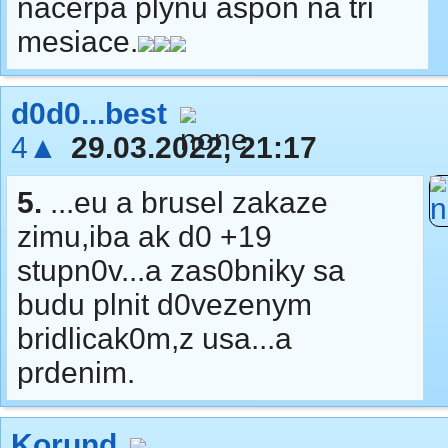
načerpá plynu aspoň na tri
mesiace.
d0d0...best
4▲
29.03.2022, 21:17
5.
...eu a brusel zakaze
zimu,iba ak d0 +19
stupn0v...a zas0bniky sa
budu plnit d0vezenym
bridlicak0m,z usa...a
prdenim.
Korund