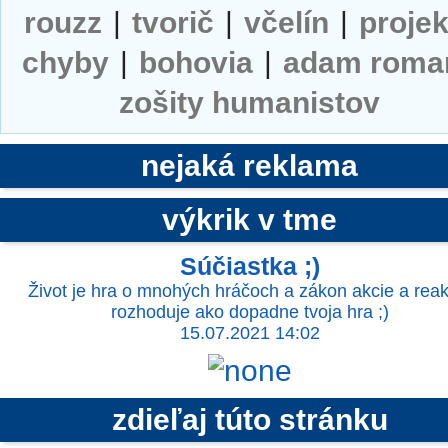
rouzz
|
tvorič
|
včelín
|
projek
chyby
|
bohovia
|
adam roma
zošity humanistov
nejaká reklama
výkrik v tme
Súčiastka ;)
Život je hra o mnohých hráčoch a zákon akcie a reak
rozhoduje ako dopadne tvoja hra ;)
15.07.2021 14:02
zdieľaj túto stránku