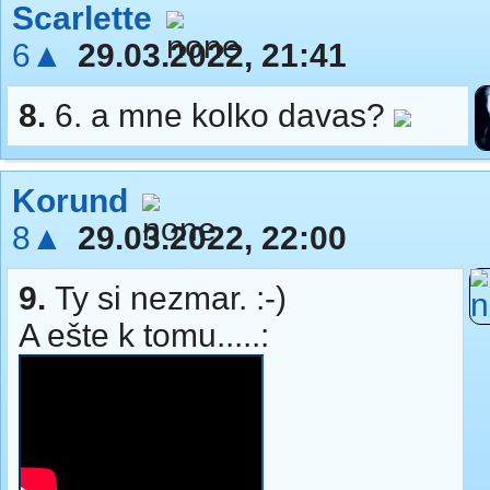
Scarlette
6▲
29.03.2022, 21:41
8.
6. a mne kolko davas?
Korund
8▲
29.03.2022, 22:00
9.
Ty si nezmar. :-)
A ešte k tomu.....: