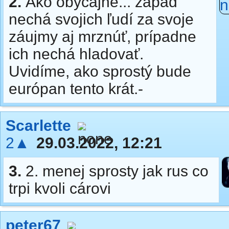
2.
Ako obyčajne... západ
nechá svojich ľudí za svoje
záujmy aj mrznúť, prípadne
ich nechá hladovať.
Uvidíme, ako sprostý bude
európan tento krát.-
Scarlette
2▲
29.03.2022, 12:21
3.
2. menej sprosty jak rus co
trpi kvoli cárovi
peter67