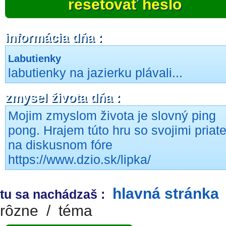
resetovať heslo
informácia dňa :
Labutienky
labutienky na jazierku plávali...
zmysel života dňa :
Mojim zmyslom života je slovný ping
pong. Hrajem túto hru so svojimi priat
na diskusnom fóre
https://www.dzio.sk/lipka/
hlavná stránka
tu sa nachádzaš :
rôzne
/
téma