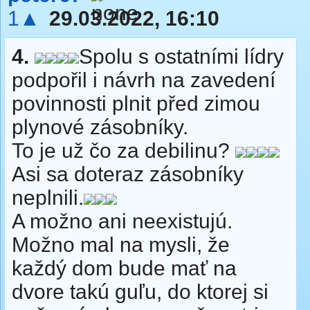
1▲
29.03.2022, 16:10
4.
Spolu s ostatními lídry
podpořil i návrh na zavedení
povinnosti plnit před zimou
plynové zásobníky.
To je už čo za debilinu?
Asi sa doteraz zásobníky
neplnili.
A možno ani neexistujú.
Možno mal na mysli, že
každý dom bude mať na
dvore takú guľu, do ktorej si