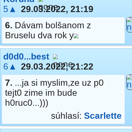
5▲
29.03.2022, 21:19
6.
Dávam bolšanom z
Bruselu dva rok y
d0d0...best
6▲
29.03.2022, 21:22
7.
...ja si myslim,ze uz p0
tejt0 zime im bude
h0ruc0...)))
súhlasí:
Scarlette