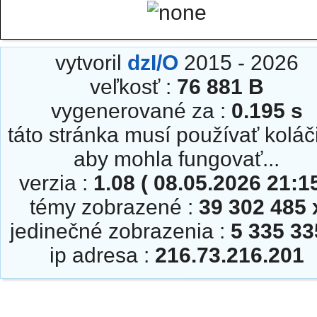
vytvoril
dzI/O
2015 - 2026
veľkosť :
76 881 B
vygenerované za :
0.195 s
táto stránka musí používať koláč
aby mohla fungovať...
verzia :
1.08 ( 08.05.2026 21:15
témy zobrazené :
39 302 485 
jedinečné zobrazenia :
5 335 33
ip adresa :
216.73.216.201