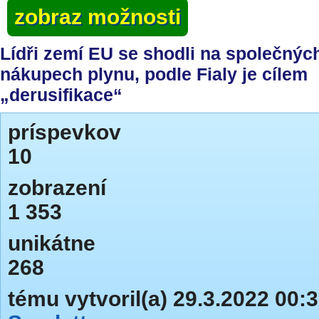
zobraz možnosti
Lídři zemí EU se shodli na společnýc
nákupech plynu, podle Fialy je cílem
„derusifikace“
príspevkov
10
zobrazení
1 353
unikátne
268
tému vytvoril(a) 29.3.2022 00: