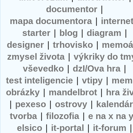
documentor
|
mapa documentora
|
interne
starter
|
blog
|
diagram
|
designer
|
trhovisko
|
memoá
zmysel života
|
výkriky do tm
vševedko
|
dzI/Ova hra
|
test inteligencie
|
vtipy
|
mem
obrázky
|
mandelbrot
|
hra ži
|
pexeso
|
ostrovy
|
kalendá
tvorba
|
filozofia
|
e na x na 
elsico
|
it-portal
|
it-forum
|