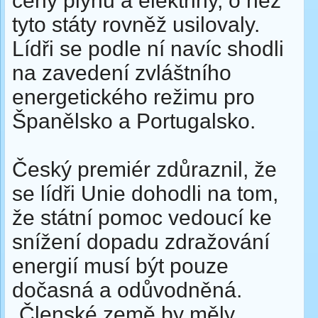
ceny plynu a elektřiny, o něž
tyto státy rovněž usilovaly.
Lídři se podle ní navíc shodli
na zavedení zvláštního
energetického režimu pro
Španělsko a Portugalsko.
Český premiér zdůraznil, že
se lídři Unie dohodli na tom,
že státní pomoc vedoucí ke
snížení dopadu zdražování
energií musí být pouze
dočasná a odůvodněná.
„Členské země by měly