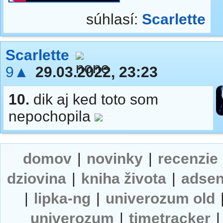
súhlasí:
Scarlette
Scarlette
9▲
29.03.2022, 23:23
10.
dik aj ked toto som
nepochopila
domov
|
novinky
|
recenzie
dziovina
|
kniha života
|
adse
|
lipka-ng
|
univerozum old
univerozum
|
timetracker
|