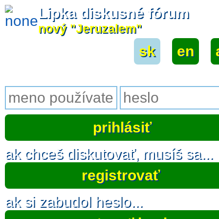
Lipka diskusné fórum
nový "Jeruzalem"
sk
|
en
|
ak chceš diskutovať, musíš sa...
registrovať
ak si zabudol heslo...