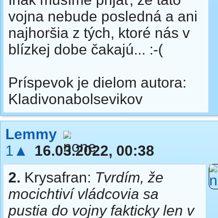
vojna nebude posledná a ani
najhoršia z tých, ktoré nás v
blízkej dobe čakajú... :-(
Príspevok je dielom autora:
Kladivonabolsevikov
Lemmy
1▲
16.03.2022, 00:38
2.
Krysafran:
Tvrdím, že
mocichtiví vládcovia sa
pustia do vojny fakticky len v