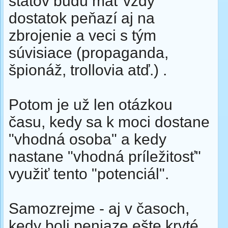
štátov budú mať vždy
dostatok peňazí aj na
zbrojenie a veci s tým
súvisiace (propaganda,
špionáž, trollovia atď.) .
Potom je už len otázkou
času, kedy sa k moci dostane
"vhodná osoba" a kedy
nastane "vhodná príležitosť"
využiť tento "potenciál".
Samozrejme - aj v časoch,
kedy boli peniaze ešte kryté