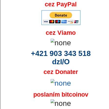
cez PayPal
cez Viamo
+421 903 343 518
dzI/O
cez Donater
poslaním bitcoinov