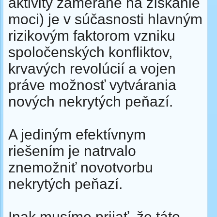
aktivity zamerané na získanie
moci) je v súčasnosti hlavným
rizikovým faktorom vzniku
spoločenských konfliktov,
krvavých revolúcií a vojen
práve možnosť vytvárania
nových nekrytých peňazí.
A jediným efektívnym
riešením je natrvalo
znemožniť novotvorbu
nekrytých peňazí.
Inak musíme prijať, že táto