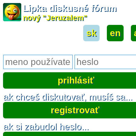
Lipka diskusné fórum
nový "Jeruzalem"
sk
|
en
|
ak chceš diskutovať, musíš sa...
registrovať
ak si zabudol heslo...