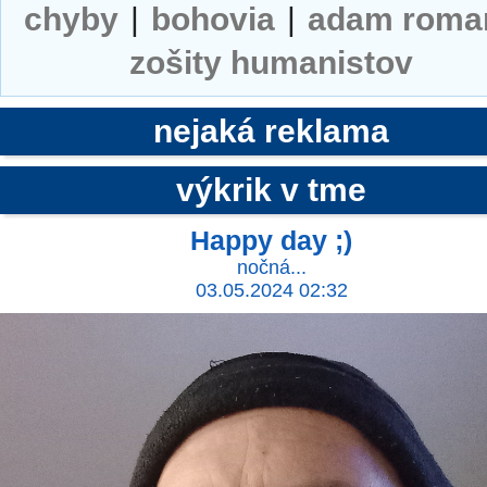
chyby
|
bohovia
|
adam roma
zošity humanistov
nejaká reklama
výkrik v tme
Happy day ;)
nočná...
03.05.2024 02:32