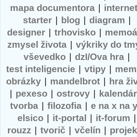
mapa documentora
|
interne
starter
|
blog
|
diagram
|
designer
|
trhovisko
|
memoá
zmysel života
|
výkriky do tm
vševedko
|
dzI/Ova hra
|
test inteligencie
|
vtipy
|
mem
obrázky
|
mandelbrot
|
hra ži
|
pexeso
|
ostrovy
|
kalendá
tvorba
|
filozofia
|
e na x na 
elsico
|
it-portal
|
it-forum
|
rouzz
|
tvorič
|
včelín
|
projek