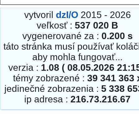
vytvoril
dzI/O
2015 - 2026
veľkosť :
537 020 B
vygenerované za :
0.200 s
táto stránka musí používať koláč
aby mohla fungovať...
verzia :
1.08 ( 08.05.2026 21:15
témy zobrazené :
39 341 363 
jedinečné zobrazenia :
5 338 65
ip adresa :
216.73.216.67