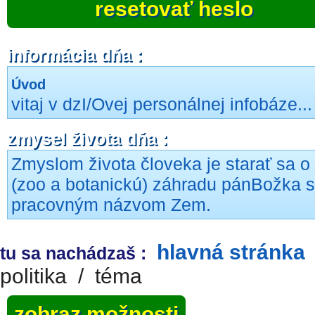
resetovať heslo
informácia dňa :
Úvod
vitaj v dzI/Ovej personálnej infobáze...
zmysel života dňa :
Zmyslom života človeka je starať sa o
(zoo a botanickú) záhradu pánBožka s
pracovným názvom Zem.
hlavná stránka
tu sa nachádzaš :
politika
/
téma
zobraz možnosti