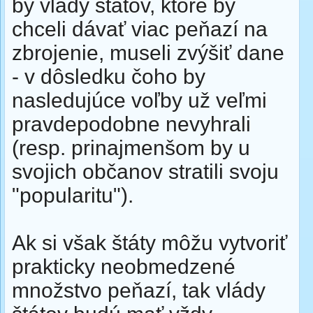
by vlády štátov, ktoré by
chceli dávať viac peňazí na
zbrojenie, museli zvýšiť dane
- v dôsledku čoho by
nasledujúce voľby už veľmi
pravdepodobne nevyhrali
(resp. prinajmenšom by u
svojich občanov stratili svoju
"popularitu").
Ak si však štáty môžu vytvoriť
prakticky neobmedzené
množstvo peňazí, tak vlády