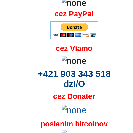
cez PayPal
cez Viamo
+421 903 343 518
dzI/O
cez Donater
poslaním bitcoinov