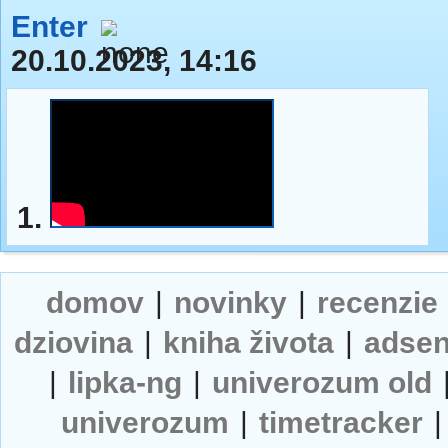
Enter
20.10.2023, 14:16
1.
domov
|
novinky
|
recenzie
dziovina
|
kniha života
|
adse
|
lipka-ng
|
univerozum old
univerozum
|
timetracker
|