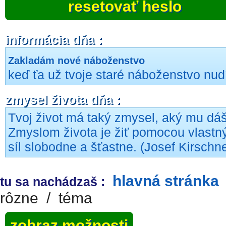
resetovať heslo
informácia dňa :
Zakladám nové náboženstvo
keď ťa už tvoje staré náboženstvo nudí
zmysel života dňa :
Tvoj život má taký zmysel, aký mu dáš
Zmyslom života je žiť pomocou vlastn
síl slobodne a šťastne. (Josef Kirschne
hlavná stránka
tu sa nachádzaš :
rôzne
/
téma
zobraz možnosti