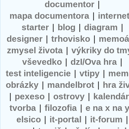
documentor
|
mapa documentora
|
interne
starter
|
blog
|
diagram
|
designer
|
trhovisko
|
memoá
zmysel života
|
výkriky do tm
vševedko
|
dzI/Ova hra
|
test inteligencie
|
vtipy
|
mem
obrázky
|
mandelbrot
|
hra ži
|
pexeso
|
ostrovy
|
kalendá
tvorba
|
filozofia
|
e na x na 
elsico
|
it-portal
|
it-forum
|