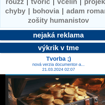
rouzz
|
tvorič
|
včelín
|
projek
chyby
|
bohovia
|
adam roma
zošity humanistov
nejaká reklama
výkrik v tme
Tvorba ;)
nová verzia documentor-a...
21.03.2024 02:07