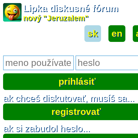
Lipka diskusné fórum
nový "Jeruzalem"
sk
|
en
|
ak chceš diskutovať, musíš sa...
registrovať
ak si zabudol heslo...