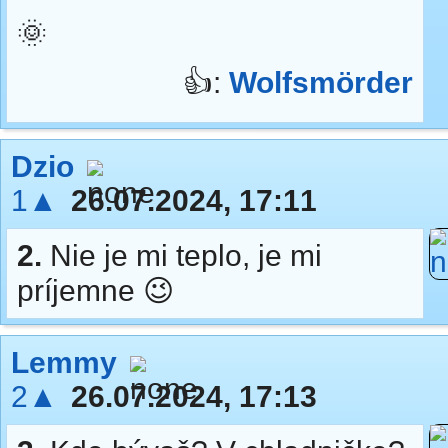
🌞
👍:
Wolfsmörder
Dzio
1▲
26.07.2024, 17:11
2.
Nie je mi teplo, je mi
príjemne 😉
Lemmy
2▲
26.07.2024, 17:13