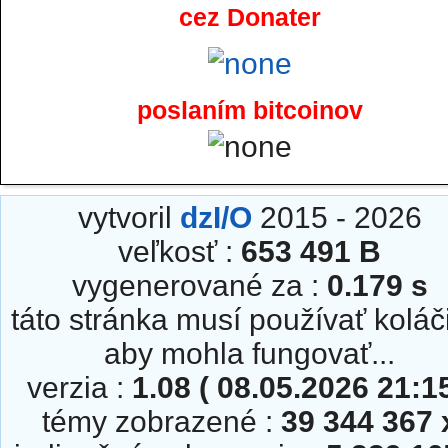
cez Donater
poslaním bitcoinov
vytvoril
dzI/O
2015 - 2026
veľkosť :
653 491 B
vygenerované za :
0.179 s
táto stránka musí používať koláč
aby mohla fungovať...
verzia :
1.08 ( 08.05.2026 21:15
témy zobrazené :
39 344 367 