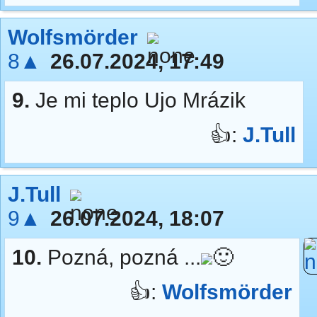
Wolfsmörder
8▲
26.07.2024, 17:49
9.
Je mi teplo Ujo Mrázik
👍:
J.Tull
J.Tull
9▲
26.07.2024, 18:07
10.
Pozná, pozná ...
🙂
👍:
Wolfsmörder