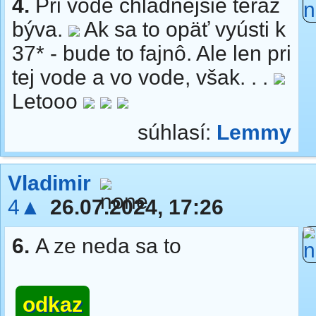
4.
Pri vode chladnejšie teraz
býva.
Ak sa to opäť vyústi k
37* - bude to fajnô. Ale len pri
tej vode a vo vode, však. . .
Letooo
súhlasí:
Lemmy
Vladimir
4▲
26.07.2024, 17:26
6.
A ze neda sa to
odkaz