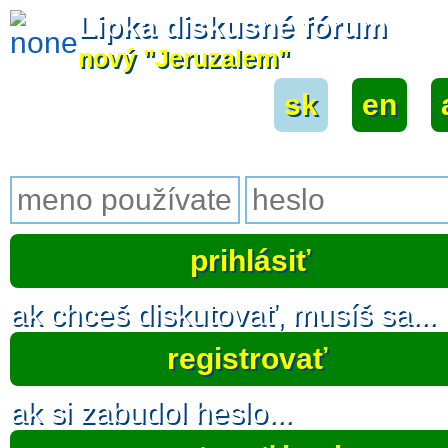
Lipka diskusné fórum
nový "Jeruzalem"
sk
|
en
|
ak chceš diskutovať, musíš sa...
registrovať
ak si zabudol heslo...