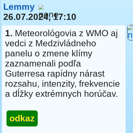
Lemmy
26.07.2024, 17:10
1.
Meteorológovia z WMO aj
vedci z Medzivládneho
panelu o zmene klímy
zaznamenali podľa
Guterresa rapídny nárast
rozsahu, intenzity, frekvencie
a dĺžky extrémnych horúčav.
odkaz