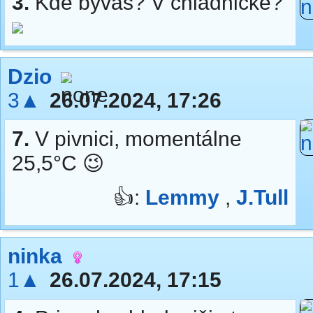
3.
Kde bývaš? V chladničke?
Dzio
3▲
26.07.2024, 17:26
7.
V pivnici, momentálne
25,5°C 😉
👍:
Lemmy
,
J.Tull
ninka
1▲
26.07.2024, 17:15