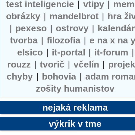
test inteligencie
|
vtipy
|
mem
obrázky
|
mandelbrot
|
hra ži
|
pexeso
|
ostrovy
|
kalendá
tvorba
|
filozofia
|
e na x na 
elsico
|
it-portal
|
it-forum
|
rouzz
|
tvorič
|
včelín
|
projek
chyby
|
bohovia
|
adam roma
zošity humanistov
nejaká reklama
výkrik v tme