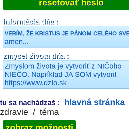
resetovať heslo
informácia dňa :
VERÍM, ŽE KRISTUS JE PÁNOM CELÉHO SV
amen...
zmysel života dňa :
Zmyslom života je vytvoriť z NIČoho
NIEČO. Napríklad JA SOM vytvoril
https://www.dzio.sk
hlavná stránka
tu sa nachádzaš :
zdravie
/
téma
zobraz možnosti