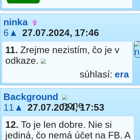
ninka
6▲
27.07.2024, 17:46
11.
Zrejme nezistím, čo je v
odkaze.
súhlasí:
era
Background
11▲
27.07.2024, 17:53
12.
To je len dobre. Nie si
jediná, čo nemá účet na FB. A