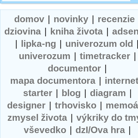
domov
|
novinky
|
recenzie
dziovina
|
kniha života
|
adse
|
lipka-ng
|
univerozum old
univerozum
|
timetracker
|
documentor
|
mapa documentora
|
interne
starter
|
blog
|
diagram
|
designer
|
trhovisko
|
memoá
zmysel života
|
výkriky do tm
vševedko
|
dzI/Ova hra
|