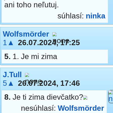
ani toho neľutuj.
súhlasí:
ninka
Wolfsmörder
1▲
26.07.2024, 17:25
5.
1. Je mi zima
J.Tull
5▲
26.07.2024, 17:46
8.
Je ti zima dievčatko?
nesúhlasí:
Wolfsmörder