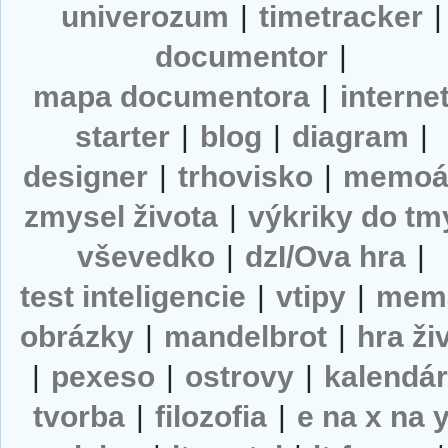
univerozum
|
timetracker
|
documentor
|
mapa documentora
|
interne
starter
|
blog
|
diagram
|
designer
|
trhovisko
|
memoá
zmysel života
|
výkriky do tm
vševedko
|
dzI/Ova hra
|
test inteligencie
|
vtipy
|
mem
obrázky
|
mandelbrot
|
hra ži
|
pexeso
|
ostrovy
|
kalendá
tvorba
|
filozofia
|
e na x na 