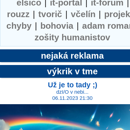
elsico
|
it-portal
|
it-forum
|
rouzz
|
tvorič
|
včelín
|
projek
chyby
|
bohovia
|
adam roma
zošity humanistov
nejaká reklama
výkrik v tme
Už je to tady ;)
dzI/O v nebi...
06.11.2023 21:30