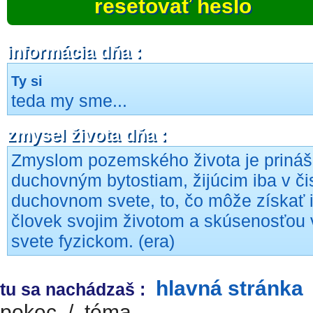
resetovať heslo
informácia dňa :
Ty si
teda my sme...
zmysel života dňa :
Zmyslom pozemského života je prináš
duchovným bytostiam, žijúcim iba v či
duchovnom svete, to, čo môže získať 
človek svojim životom a skúsenosťou 
svete fyzickom. (era)
hlavná stránka
tu sa nachádzaš :
pokec
/
téma