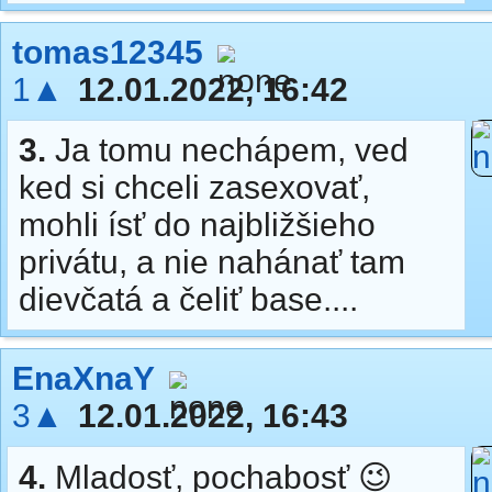
tomas12345
1▲
12.01.2022, 16:42
3.
Ja tomu nechápem, ved
ked si chceli zasexovať,
mohli ísť do najbližšieho
privátu, a nie nahánať tam
dievčatá a čeliť base....
EnaXnaY
3▲
12.01.2022, 16:43
4.
Mladosť, pochabosť 😉