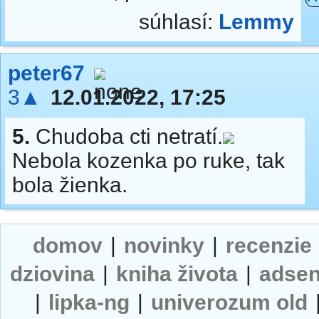
súhlasí:
Lemmy
peter67
3▲
12.01.2022, 17:25
5.
Chudoba cti netratí.
Nebola kozenka po ruke, tak
bola žienka.
domov
|
novinky
|
recenzie
dziovina
|
kniha života
|
adse
|
lipka-ng
|
univerozum old