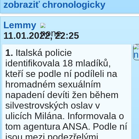
zobraziť chronologicky
Lemmy
11.01.2022, 22:25
1.
Italská policie
identifikovala 18 mladíků,
kteří se podle ní podíleli na
hromadném sexuálním
napadení devíti žen během
silvestrovských oslav v
ulicích Milána. Informovala o
tom agentura ANSA. Podle ní
jsou mezi podezřelými