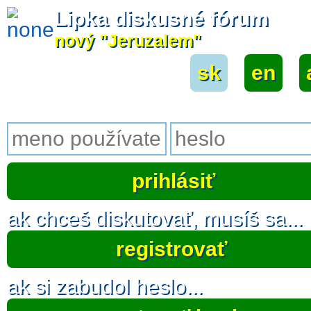
Lipka diskusné fórum
nový "Jeruzalem"
sk
|
en
|
ak chceš diskutovať, musíš sa...
registrovať
ak si zabudol heslo...