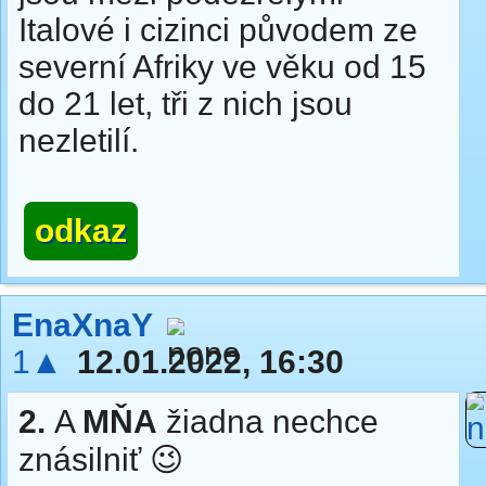
Italové i cizinci původem ze
severní Afriky ve věku od 15
do 21 let, tři z nich jsou
nezletilí.
odkaz
EnaXnaY
1▲
12.01.2022, 16:30
2.
A
MŇA
žiadna nechce
znásilniť 😉