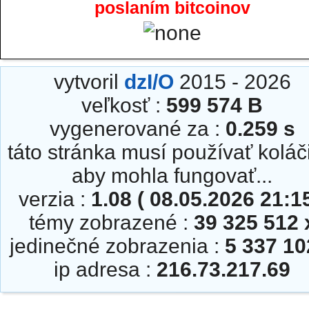
poslaním bitcoinov
vytvoril
dzI/O
2015 - 2026
veľkosť :
599 574 B
vygenerované za :
0.259 s
táto stránka musí používať koláč
aby mohla fungovať...
verzia :
1.08 ( 08.05.2026 21:15
témy zobrazené :
39 325 512 
jedinečné zobrazenia :
5 337 10
ip adresa :
216.73.217.69