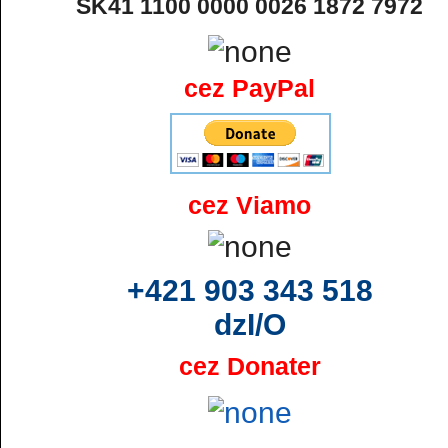
SK41 1100 0000 0026 1872 7972
cez PayPal
cez Viamo
+421 903 343 518
dzI/O
cez Donater