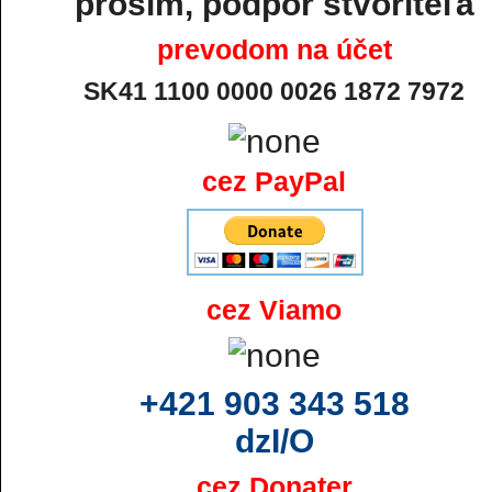
prosím, podpor stvoriteľa
prevodom na účet
SK41 1100 0000 0026 1872 7972
cez PayPal
cez Viamo
+421 903 343 518
dzI/O
cez Donater