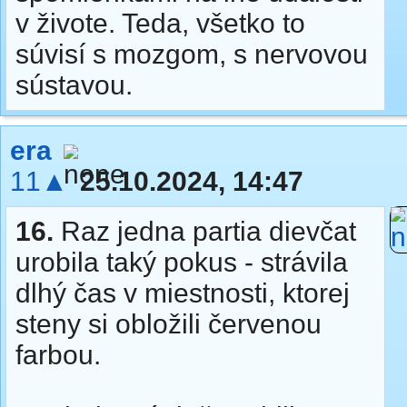
v živote. Teda, všetko to
súvisí s mozgom, s nervovou
sústavou.
era
11▲
25.10.2024, 14:47
16.
Raz jedna partia dievčat
urobila taký pokus - strávila
dlhý čas v miestnosti, ktorej
steny si obložili červenou
farbou.