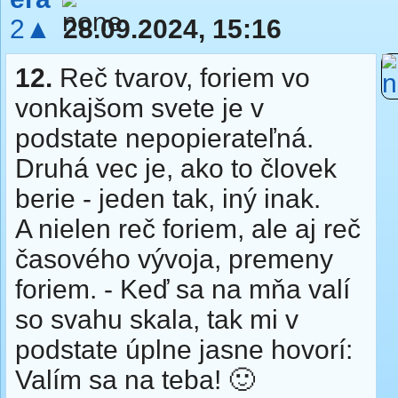
2▲
28.09.2024, 15:16
12.
Reč tvarov, foriem vo
vonkajšom svete je v
podstate nepopierateľná.
Druhá vec je, ako to človek
berie - jeden tak, iný inak.
A nielen reč foriem, ale aj reč
časového vývoja, premeny
foriem. - Keď sa na mňa valí
so svahu skala, tak mi v
podstate úplne jasne hovorí:
Valím sa na teba! 🙂