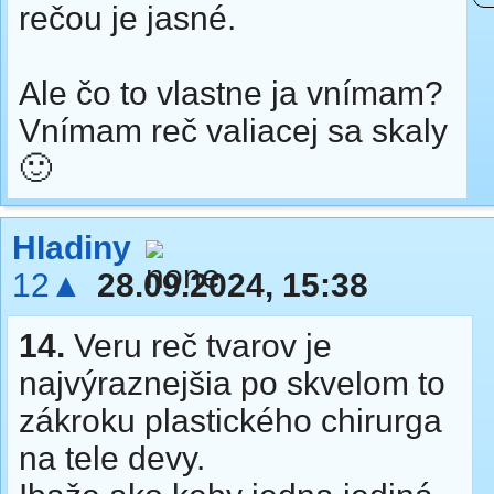
rečou je jasné.
Ale čo to vlastne ja vnímam?
Vnímam reč valiacej sa skaly
🙂
HIadiny
12▲
28.09.2024, 15:38
14.
Veru reč tvarov je
najvýraznejšia po skvelom to
zákroku plastického chirurga
na tele devy.