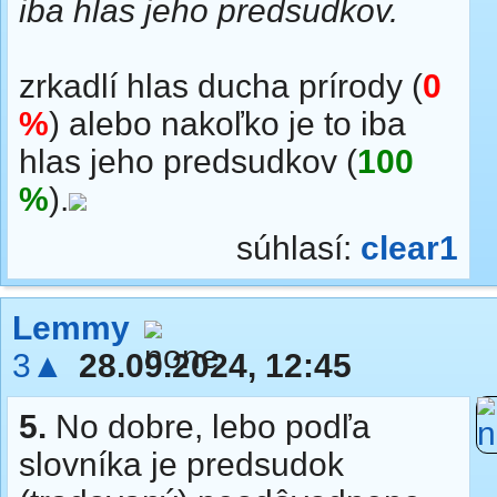
iba hlas jeho predsudkov.
zrkadlí hlas ducha prírody (
0
%
) alebo nakoľko je to iba
hlas jeho predsudkov (
100
%
).
súhlasí:
clear1
Lemmy
3▲
28.09.2024, 12:45
5.
No dobre, lebo podľa
slovníka je predsudok