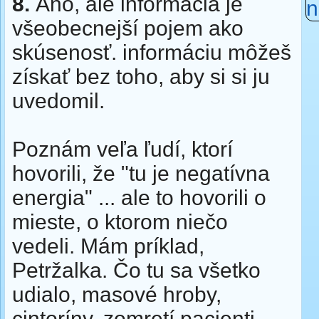
8.
Ano, ale informácia je
všeobecnejší pojem ako
skúsenosť. informáciu môžeš
získať bez toho, aby si si ju
uvedomil.
Poznám veľa ľudí, ktorí
hovorili, že "tu je negatívna
energia" ... ale to hovorili o
mieste, o ktorom niečo
vedeli. Mám príklad,
Petržalka. Čo tu sa všetko
udialo, masové hroby,
cintoríny, zomretí pacienti