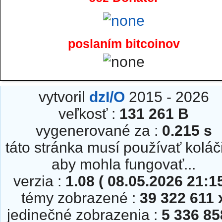
poslaním bitcoinov
vytvoril
dzI/O
2015 - 2026
veľkosť :
131 261 B
vygenerované za :
0.215 s
táto stránka musí používať koláč
aby mohla fungovať...
verzia :
1.08 ( 08.05.2026 21:15
témy zobrazené :
39 322 611 
jedinečné zobrazenia :
5 336 85