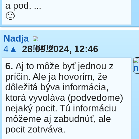
a pod. ...
🙂
Nadja
4▲
28.09.2024, 12:46
6.
Aj to môže byť jednou z
príčin. Ale ja hovorím, že
dôležitá býva informácia,
ktorá vyvoláva (podvedome)
nejaký pocit. Tú informáciu
môžeme aj zabudnúť, ale
pocit zotrváva.