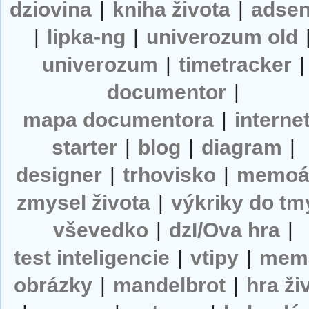
dziovina
|
kniha života
|
adse
|
lipka-ng
|
univerozum old
univerozum
|
timetracker
|
documentor
|
mapa documentora
|
interne
starter
|
blog
|
diagram
|
designer
|
trhovisko
|
memoá
zmysel života
|
výkriky do tm
vševedko
|
dzI/Ova hra
|
test inteligencie
|
vtipy
|
mem
obrázky
|
mandelbrot
|
hra ži