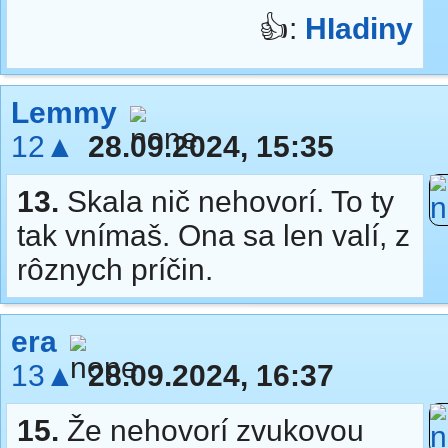
👍:
HIadiny
Lemmy
12▲
28.09.2024, 15:35
13.
Skala nič nehovorí. To ty
tak vnímaš. Ona sa len valí, z
rôznych príčin.
era
13▲
28.09.2024, 16:37
15.
Že nehovorí zvukovou