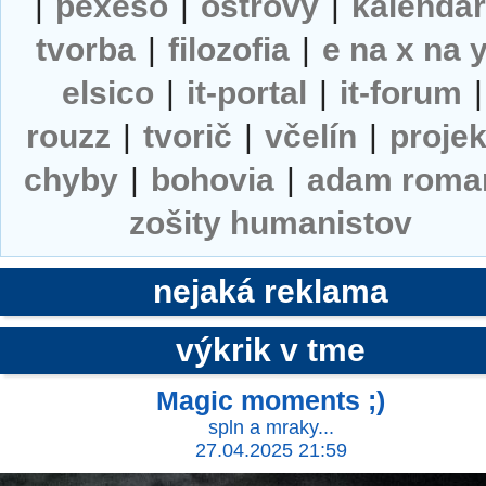
|
pexeso
|
ostrovy
|
kalendá
tvorba
|
filozofia
|
e na x na 
elsico
|
it-portal
|
it-forum
|
rouzz
|
tvorič
|
včelín
|
projek
chyby
|
bohovia
|
adam roma
zošity humanistov
nejaká reklama
výkrik v tme
Magic moments ;)
spln a mraky...
27.04.2025 21:59