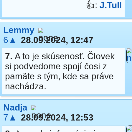
👍:
J.Tull
Lemmy
6▲
28.09.2024, 12:47
7.
A to je skúsenosť. Človek
si podvedome spojí čosi z
pamäte s tým, kde sa práve
nachádza.
Nadja
7▲
28.09.2024, 12:53