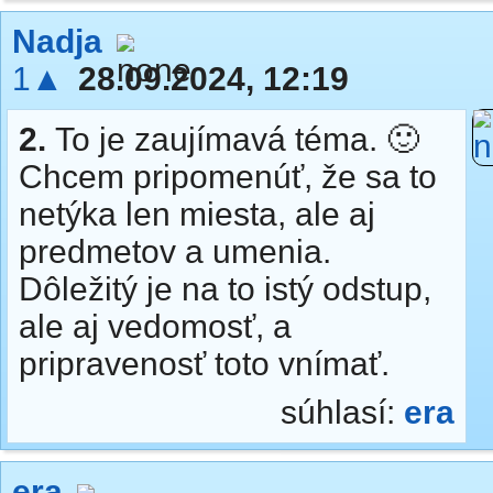
Nadja
1▲
28.09.2024, 12:19
2.
To je zaujímavá téma. 🙂
Chcem pripomenúť, že sa to
netýka len miesta, ale aj
predmetov a umenia.
Dôležitý je na to istý odstup,
ale aj vedomosť, a
pripravenosť toto vnímať.
súhlasí:
era
era