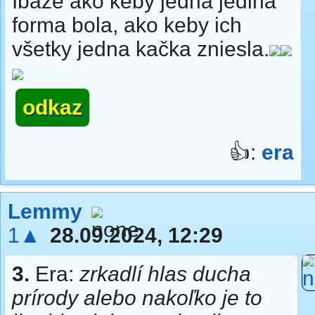
Ibaže ako keby jedna jediná
forma bola, ako keby ich
všetky jedna kačka zniesla.
odkaz
👍:
era
Lemmy
1▲
28.09.2024, 12:29
3.
Era:
zrkadlí hlas ducha
prírody alebo nakoľko je to