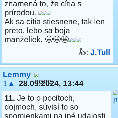
znamená to, že cítia s
prírodou.
Ak sa cítia stiesnene, tak len
preto, lebo sa boja
manželiek. 🤩🤩🤩
👍:
J.Tull
Lemmy
1▲
28.09.2024, 13:44
11.
Je to o pocitoch,
dojmoch, súvisí to so
spomienkami na iné udalosti