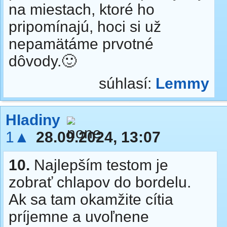
na miestach, ktoré ho
pripomínajú, hoci si už
nepamätáme prvotné
dôvody.🙂
súhlasí:
Lemmy
HIadiny
1▲
28.09.2024, 13:07
10.
Najlepším testom je
zobrať chlapov do bordelu.
Ak sa tam okamžite cítia
príjemne a uvoľnene