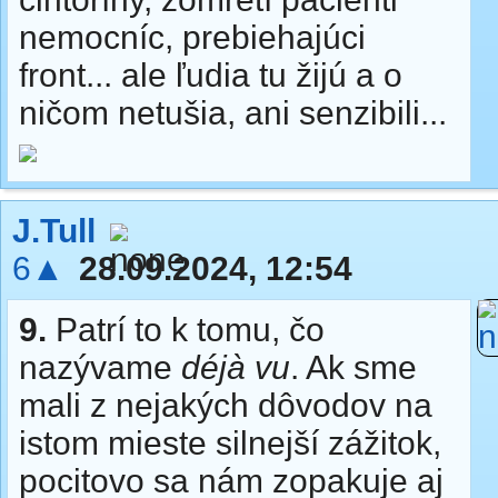
nemocníc, prebiehajúci
front... ale ľudia tu žijú a o
ničom netušia, ani senzibili...
J.Tull
6▲
28.09.2024, 12:54
9.
Patrí to k tomu, čo
nazývame
déjà vu
. Ak sme
mali z nejakých dôvodov na
istom mieste silnejší zážitok,
pocitovo sa nám zopakuje aj