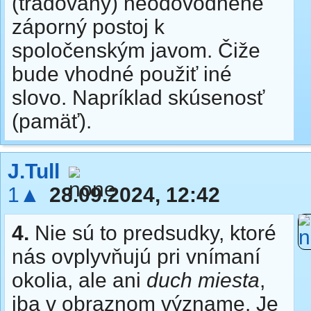
(tradovaný) neodôvodnene
záporný postoj k
spoločenským javom. Čiže
bude vhodné použiť iné
slovo. Napríklad skúsenosť
(pamäť).
J.Tull
1▲
28.09.2024, 12:42
4.
Nie sú to predsudky, ktoré
nás ovplyvňujú pri vnímaní
okolia, ale ani
duch miesta
,
iba v obraznom význame. Je