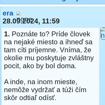
era
28.09.2024, 11:59
1.
Poznáte to? Príde človek
na nejaké miesto a ihneď sa
tam cíti príjemne. Vníma, že
okolie mu poskytuje zvláštny
pocit, ako by bol doma.
A inde, na inom mieste,
nemôže vydržať a túži čím
skôr odtiaľ odísť.