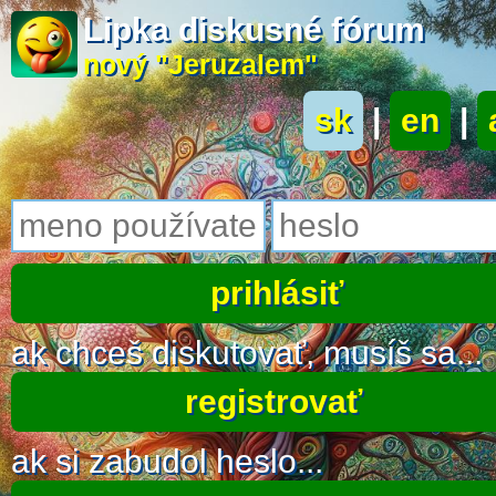
Lipka diskusné fórum
nový "Jeruzalem"
sk
|
en
|
ak chceš diskutovať, musíš sa...
registrovať
ak si zabudol heslo...