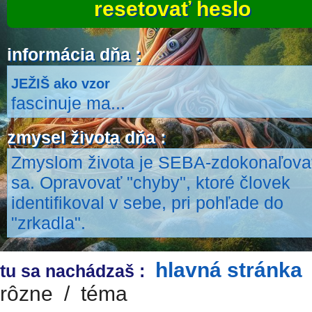
resetovať heslo
informácia dňa :
JEŽIŠ ako vzor
fascinuje ma...
zmysel života dňa :
Zmyslom života je SEBA-zdokonaľova
sa. Opravovať "chyby", ktoré človek
identifikoval v sebe, pri pohľade do
"zrkadla".
hlavná stránka
tu sa nachádzaš :
rôzne
/
téma