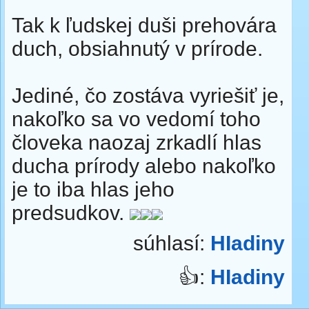
Tak k ľudskej duši prehovára
duch, obsiahnutý v prírode.
Jediné, čo zostáva vyriešiť je,
nakoľko sa vo vedomí toho
človeka naozaj zrkadlí hlas
ducha prírody alebo nakoľko
je to iba hlas jeho
predsudkov.
súhlasí:
HIadiny
👍:
HIadiny