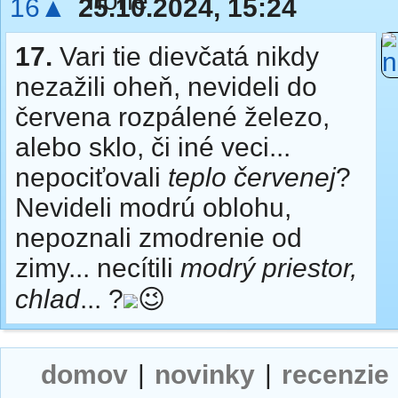
16▲
25.10.2024, 15:24
17.
Vari tie dievčatá nikdy
nezažili oheň, nevideli do
červena rozpálené železo,
alebo sklo, či iné veci...
nepociťovali
teplo červenej
?
Nevideli modrú oblohu,
nepoznali zmodrenie od
zimy... necítili
modrý priestor,
chlad
... ?
😉
domov
|
novinky
|
recenzie