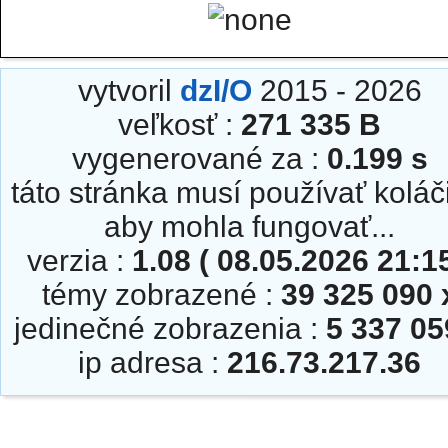
vytvoril
dzI/O
2015 - 2026
veľkosť :
271 335 B
vygenerované za :
0.199 s
táto stránka musí používať koláč
aby mohla fungovať...
verzia :
1.08 ( 08.05.2026 21:15
témy zobrazené :
39 325 090 
jedinečné zobrazenia :
5 337 05
ip adresa :
216.73.217.36