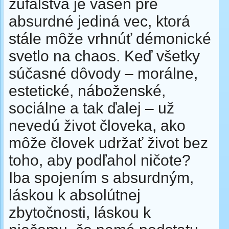
zúfalstva je vášeň pre
absurdné jediná vec, ktorá
stále môže vrhnúť démonické
svetlo na chaos. Keď všetky
súčasné dôvody – morálne,
estetické, náboženské,
sociálne a tak ďalej – už
nevedú život človeka, ako
môže človek udržať život bez
toho, aby podľahol ničote?
Iba spojením s absurdným,
láskou k absolútnej
zbytočnosti, láskou k