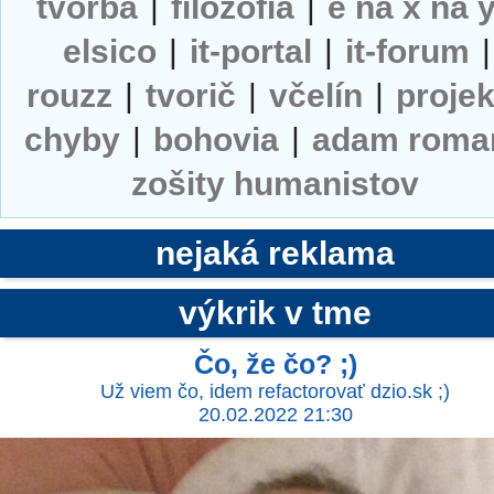
tvorba
|
filozofia
|
e na x na 
elsico
|
it-portal
|
it-forum
|
rouzz
|
tvorič
|
včelín
|
projek
chyby
|
bohovia
|
adam roma
zošity humanistov
nejaká reklama
výkrik v tme
Čo, že čo? ;)
Už viem čo, idem refactorovať dzio.sk ;)
20.02.2022 21:30