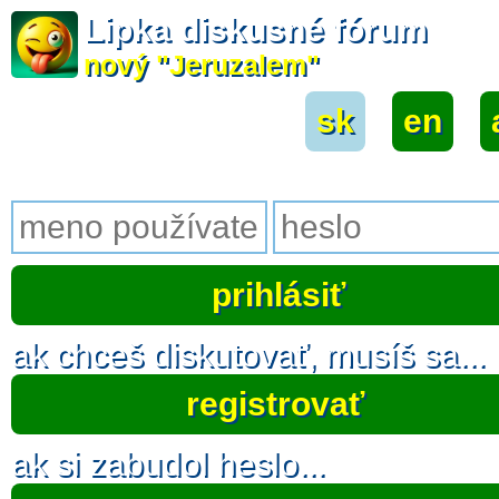
Lipka diskusné fórum
nový "Jeruzalem"
sk
|
en
|
ak chceš diskutovať, musíš sa...
registrovať
ak si zabudol heslo...