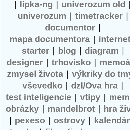
|
lipka-ng
|
univerozum old
univerozum
|
timetracker
|
documentor
|
mapa documentora
|
interne
starter
|
blog
|
diagram
|
designer
|
trhovisko
|
memoá
zmysel života
|
výkriky do tm
vševedko
|
dzI/Ova hra
|
test inteligencie
|
vtipy
|
mem
obrázky
|
mandelbrot
|
hra ži
|
pexeso
|
ostrovy
|
kalendá