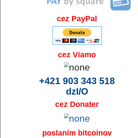
cez PayPal
cez Viamo
+421 903 343 518
dzI/O
cez Donater
poslaním bitcoinov