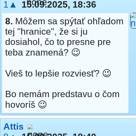
1▲
15.09.2025, 18:36
8.
Môžem sa spýtať ohľadom
tej "hranice", že si ju
dosiahol, čo to presne pre
teba znamená? 😉
Vieš to lepšie rozviesť? 😉
Bo nemám predstavu o čom
hovoríš 😉
Attis