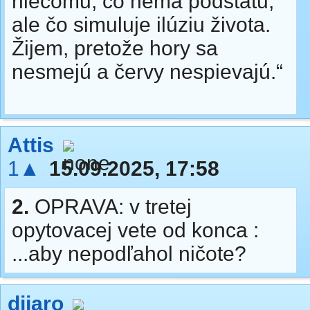
niečomu, čo nemá podstatu,
ale čo simuluje ilúziu života.
Žijem, pretože hory sa
nesmejú a červy nespievajú.“
Attis
1▲
15.09.2025, 17:58
2.
OPRAVA: v tretej
opytovacej vete od konca :
...aby nepodľahol ničote?
djjaro