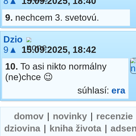
8▲
15.09.2025, 18:40
9.
nechcem 3. svetovú.
Dzio
9▲
15.09.2025, 18:42
10.
To asi nikto normálny
(ne)chce 😉
súhlasí:
era
domov
|
novinky
|
recenzie
dziovina
|
kniha života
|
adse