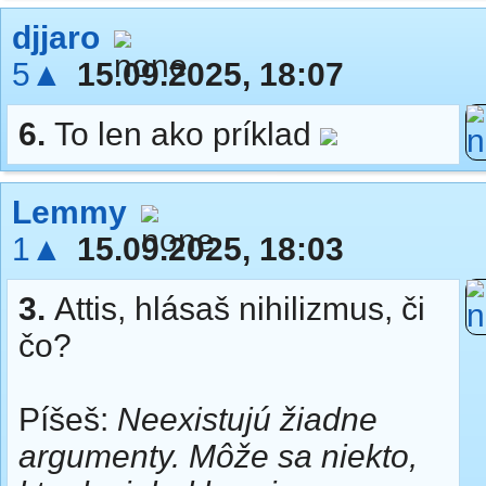
djjaro
5▲
15.09.2025, 18:07
6.
To len ako príklad
Lemmy
1▲
15.09.2025, 18:03
3.
Attis, hlásaš nihilizmus, či
čo?
Píšeš:
Neexistujú žiadne
argumenty. Môže sa niekto,