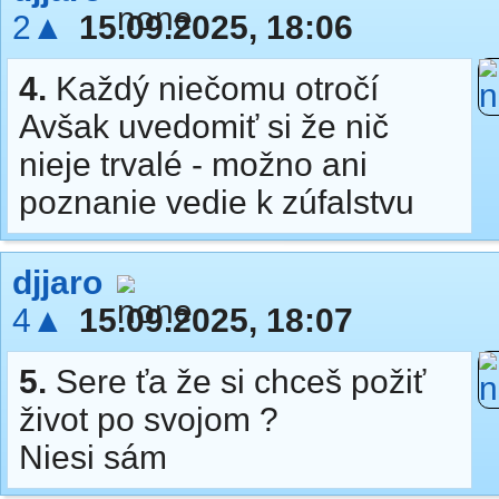
2▲
15.09.2025, 18:06
4.
Každý niečomu otročí
Avšak uvedomiť si že nič
nieje trvalé - možno ani
poznanie vedie k zúfalstvu
djjaro
4▲
15.09.2025, 18:07
5.
Sere ťa že si chceš požiť
život po svojom ?
Niesi sám