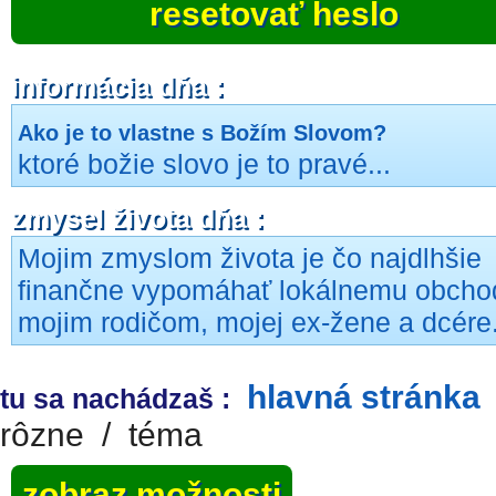
resetovať heslo
informácia dňa :
Ako je to vlastne s Božím Slovom?
ktoré božie slovo je to pravé...
zmysel života dňa :
Mojim zmyslom života je čo najdlhšie
finančne vypomáhať lokálnemu obcho
mojim rodičom, mojej ex-žene a dcére
hlavná stránka
tu sa nachádzaš :
rôzne
/
téma
zobraz možnosti