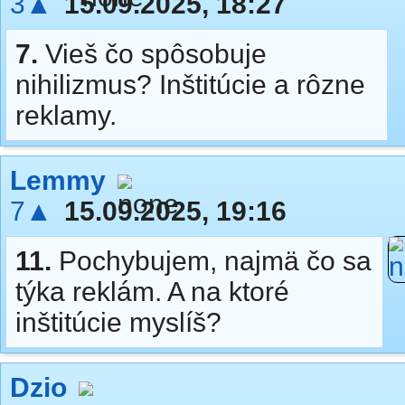
3▲
15.09.2025, 18:27
7.
Vieš čo spôsobuje
nihilizmus? Inštitúcie a rôzne
reklamy.
Lemmy
7▲
15.09.2025, 19:16
11.
Pochybujem, najmä čo sa
týka reklám. A na ktoré
inštitúcie myslíš?
Dzio