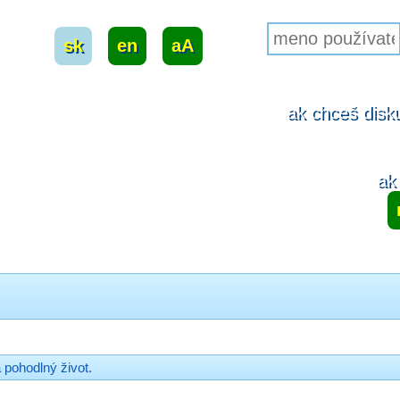
sk
|
en
|
aA
ak chceš disku
ak 
pohodlný život.