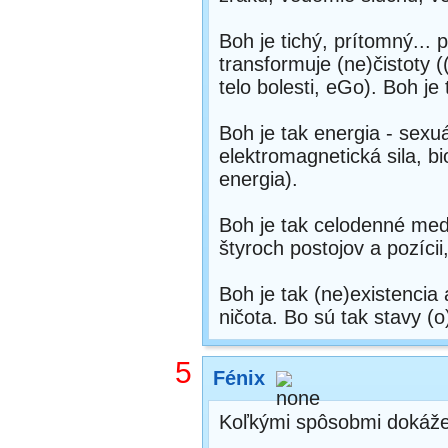
Boh je tichý, prítomný...
transformuje (ne)čistoty
telo bolesti, eGo). Boh je
Boh je tak energia - sexuál
elektromagnetická sila, b
energia).
Boh je tak celodenné medi
štyroch postojov a pozíci
Boh je tak (ne)existencia
ničota. Bo sú tak stavy (o)
5
Fénix
Koľkými spôsobmi dokáže