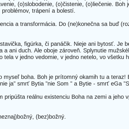
venie, (o)slobodenie, (o)čistenie, (o)liečenie. Boh j
, problémov, trápení a bolestí.
encia a transformácia. Do (ne)konečna sa buď (ro
tavička, figúrka, či panáčik. Nieje ani bytosť. Je 
ša a ani duch. Ale oboje zároveň. Splynutie mužské
tela v jedno vedomie, v jedno netelo, vo všetku 
bo myseľ boha. Boh je prítomný okamih tu a teraz! 
nie ja" smrť Bytia "nie Som " a Bytie - smrť eGa 
ím pripúšta reálnu existenciu Boha na zemi a jeho v
(neznaj)božný, (bez)božný.