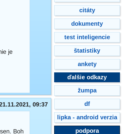
citáty
dokumenty
test inteligencie
štatistiky
ie je
ankety
ďalšie odkazy
žumpa
df
21.11.2021, 09:37
lipka - android verzia
podpora
e)sen. Boh