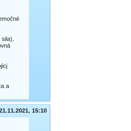
a emočné
sila),
ovná
icj
ta a
21.11.2021, 15:10