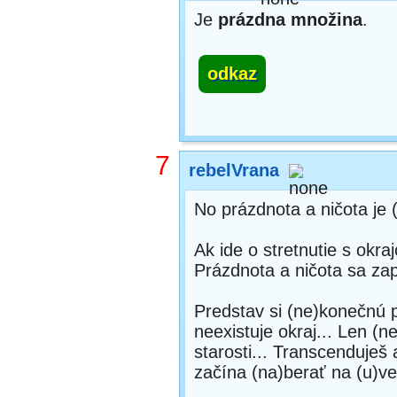
Je
prázdna množina
.
odkaz
7
rebelVrana
No prázdnota a ničota je 
Ak ide o stretnutie s okr
Prázdnota a ničota sa zap
Predstav si (ne)konečnú p
neexistuje okraj... Len (
starosti... Transcenduješ
začína (na)berať na (u)ve