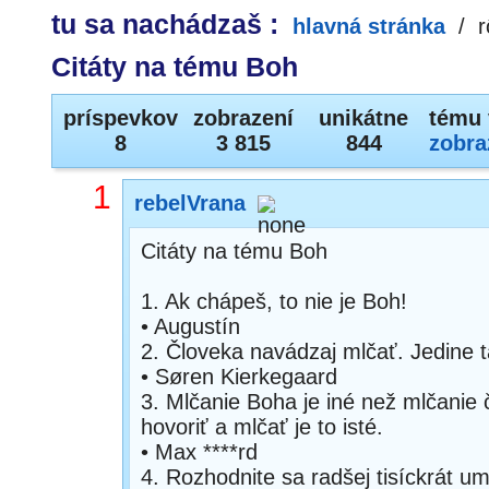
tu sa nachádzaš :
hlavná stránka
/
r
Citáty na tému Boh
príspevkov
zobrazení
unikátne
tému 
8
3 815
844
zobra
1
rebelVrana
Citáty na tému Boh
1. Ak chápeš, to nie je Boh!
• Augustín
2. Človeka navádzaj mlčať. Jedine 
• Søren Kierkegaard
3. Mlčanie Boha je iné než mlčanie 
hovoriť a mlčať je to isté.
• Max ****rd
4. Rozhodnite sa radšej tisíckrát u