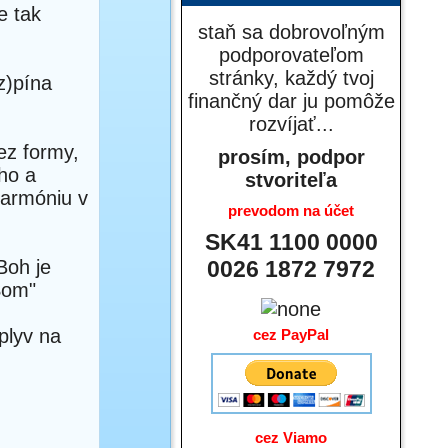
e tak
staň sa dobrovoľným
podporovateľom
stránky, každý tvoj
z)pína
finančný dar ju pomôže
rozvíjať...
bez formy,
prosím, podpor
ho a
stvoriteľa
harmóniu v
prevodom na účet
SK41 1100 0000
Boh je
0026 1872 7972
"Som"
plyv na
cez PayPal
cez Viamo