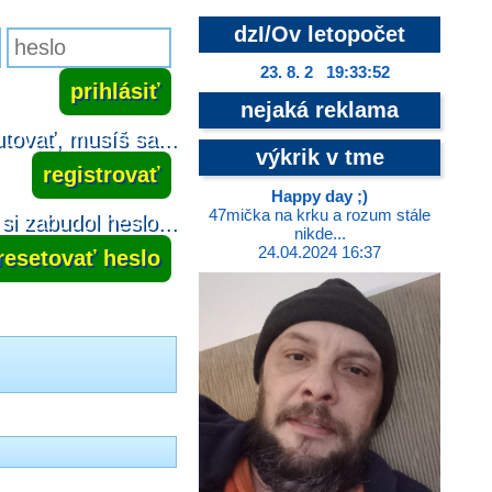
dzI/Ov letopočet
23. 8. 2 19:33:53
nejaká reklama
tovať, musíš sa...
výkrik v tme
registrovať
Happy day ;)
47mička na krku a rozum stále
si zabudol heslo...
nikde...
24.04.2024 16:37
resetovať heslo