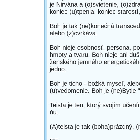
je Nirvána a (o)svietenie, (o)zdra
koniec (u)tpenia, koniec starostí
Boh je tak (ne)konečná transced
alebo (z)cvrkáva.
Boh nieje osobnosť, persona, pos
hmoty a tvaru. Boh nieje ani du
ženského jemného energetického 
jedno.
Boh je ticho - božká myseľ, ale
(u)vedomenie. Boh je (ne)Bytie "
Teista je ten, ktorý svojím učen
ňu.
(A)teista je tak (boha)prázdný, 