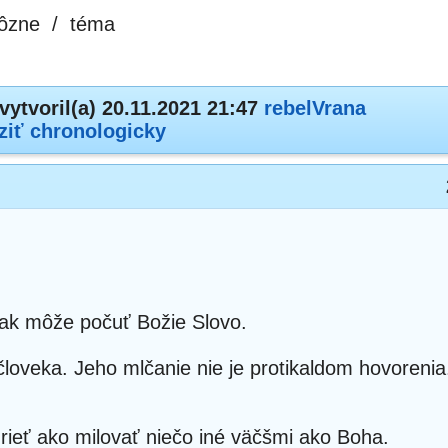
ôzne
/
téma
vytvoril(a) 20.11.2021 21:47
rebelVrana
ziť chronologicky
tak môže počuť Božie Slovo.
človeka. Jeho mlčanie nie je protikaldom hovoreni
mrieť ako milovať niečo iné väčšmi ako Boha.