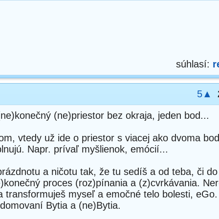
súhlasí:
r
5▲
(ne)konečný (ne)priestor bez okraja, jeden bod...
ajom, vtedy už ide o priestor s viacej ako dvoma bo
lnujú. Napr. prívaľ myšlienok, emócií...
rázdnotu a ničotu tak, že tu sedíš a od teba, či do
ne)konečný proces (roz)pínania a (z)cvrkávania. Ner
 a transformuješ myseľ a emočné telo bolesti, eGo
domovaní Bytia a (ne)Bytia.