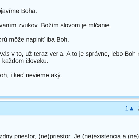
bjavíme Boha.
ávaním zvukov. Božím slovom je mlčanie.
orú môže naplniť iba Boh.
ás v to, už teraz veria. A to je správne, lebo Boh n
v každom človeku.
oh, i keď nevieme aký.
1▲
zdny priestor, (ne)priestor. Je (ne)existencia a (n