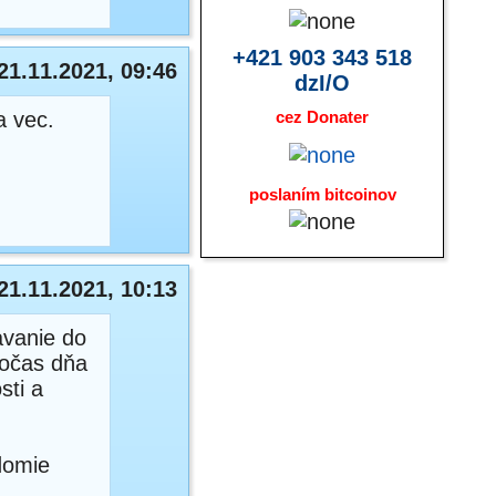
+421 903 343 518
21.11.2021, 09:46
dzI/O
a vec.
cez Donater
poslaním bitcoinov
21.11.2021, 10:13
avanie do
počas dňa
sti a
domie