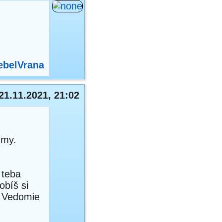
ebelVrana
21.11.2021, 21:02
dmy.
 teba
obíš si
. Vedomie