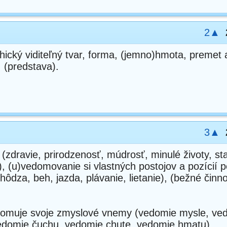
2▲
chický viditeľný tvar, forma, (jemno)hmota, premet 
 (predstava).
3▲
zdravie, prirodzenosť, múdrosť, minulé životy, st
, (u)vedomovanie si vlastných postojov a pozícií 
chôdza, beh, jazda, plávanie, lietanie), (bežné činno
vedomuje svoje zmyslové vnemy (vedomie mysle, ve
vedomie čuchu, vedomie chute, vedomie hmatu).