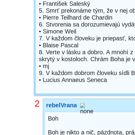
• František Saleský
5. Smrť prekonáme tým, že v nej o
• Pierre Teilhard de Chardin
6. Stvorenia sa dorozumievajú vyd
• Simone Weil
7. V každom človeku je priepasť, kt
• Blaise Pascal
8. Verte v lásku a dobro. A mnohí z v
skrytý v kostoloch. Chrám Boha je 
• mj
9. V každom dobrom človeku sídli B
• Lucius Annaeus Seneca
2
rebelVrana
Boh
Boh je nikto a nič, pázdnota, prá