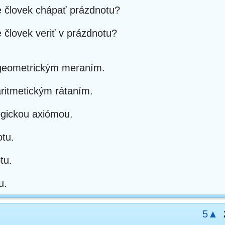
 človek chápať prázdnotu?
človek veriť v prázdnotu?
geometrickým meraním.
ritmetickým rátaním.
ogickou axiómou.
tu.
tu.
u.
5▲