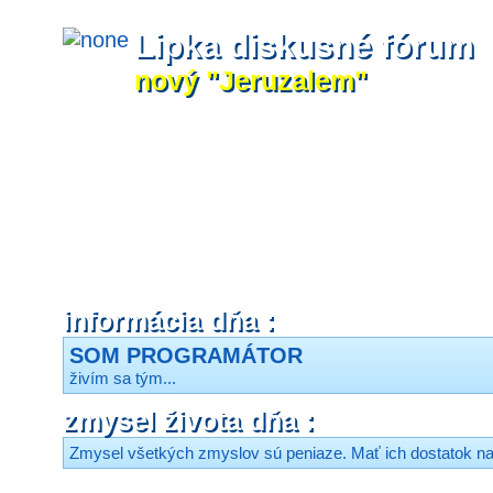
Lipka diskusné fórum
nový "Jeruzalem"
informácia dňa :
SOM PROGRAMÁTOR
živím sa tým...
zmysel života dňa :
Zmysel všetkých zmyslov sú peniaze. Mať ich dostatok na 