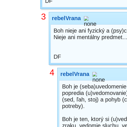
DF
3
rebelVrana
Boh nieje ani fyzický a (psy)
Nieje ani mentálny predmet...
DF
4
rebelVrana
Boh je (seba)uvedomenie (
popredia (u)vedomovanie)
(sed, ľah, stoj) a pohyb (
potreby).
Boh je ten, ktorý si (u)
zraku, vedomie sluchu, 