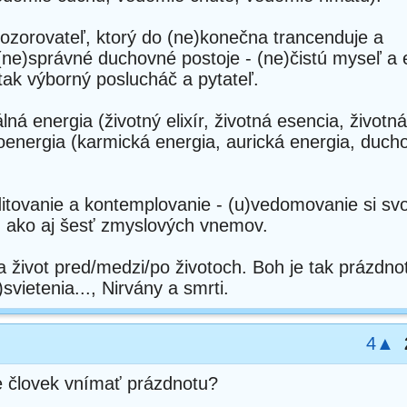
 pozorovateľ, ktorý do (ne)konečna trancenduje a
 ((ne)správné duchovné postoje - (ne)čistú myseľ 
 tak výborný poslucháč a pytateľ.
ná energia (životný elixír, životná esencia, životná 
ioenergia (karmická energia, aurická energia, duch
tovanie a kontemplovanie - (u)vedomovanie si svoj
i, ako aj šesť zmyslových vnemov.
 a život pred/medzi/po životoch. Boh je tak prázdno
svietenia..., Nirvány a smrti.
4▲
 človek vnímať prázdnotu?