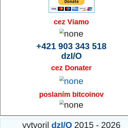
cez Viamo
+421 903 343 518
dzI/O
cez Donater
poslaním bitcoinov
vytvoril
dzI/O
2015 - 2026