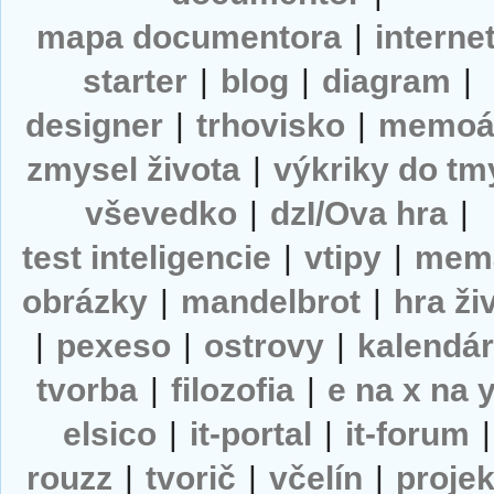
mapa documentora
|
interne
starter
|
blog
|
diagram
|
designer
|
trhovisko
|
memoá
zmysel života
|
výkriky do tm
vševedko
|
dzI/Ova hra
|
test inteligencie
|
vtipy
|
mem
obrázky
|
mandelbrot
|
hra ži
|
pexeso
|
ostrovy
|
kalendá
tvorba
|
filozofia
|
e na x na 
elsico
|
it-portal
|
it-forum
|
rouzz
|
tvorič
|
včelín
|
projek