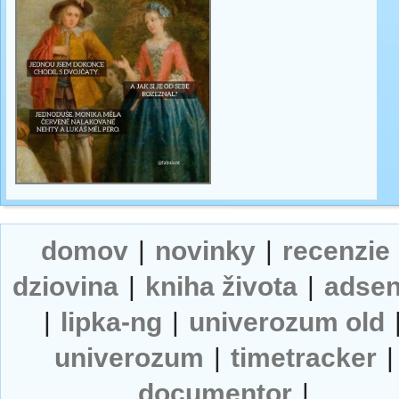
domov
|
novinky
|
recenzie
dziovina
|
kniha života
|
adse
|
lipka-ng
|
univerozum old
univerozum
|
timetracker
|
documentor
|