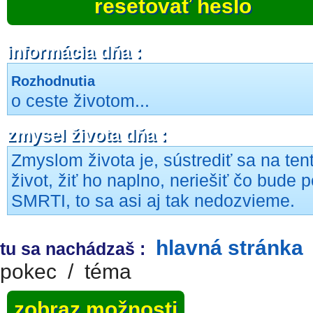
resetovať heslo
informácia dňa :
Rozhodnutia
o ceste životom...
zmysel života dňa :
Zmyslom života je, sústrediť sa na ten
život, žiť ho naplno, neriešiť čo bude 
SMRTI, to sa asi aj tak nedozvieme.
hlavná stránka
tu sa nachádzaš :
pokec
/
téma
zobraz možnosti