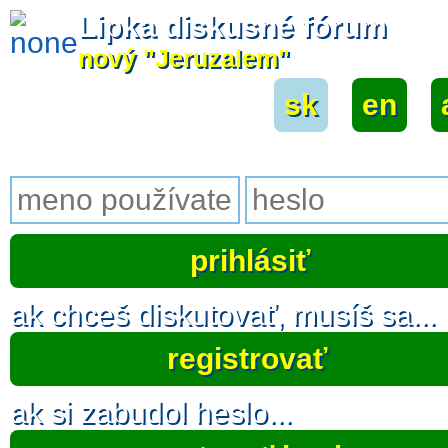
Lipka diskusné fórum
nový "Jeruzalem"
sk
|
en
|
ak chceš diskutovať, musíš sa...
registrovať
ak si zabudol heslo...