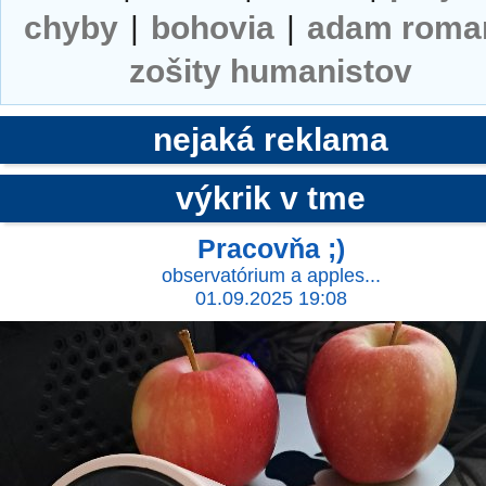
chyby
|
bohovia
|
adam roma
zošity humanistov
nejaká reklama
výkrik v tme
Pracovňa ;)
observatórium a apples...
01.09.2025 19:08