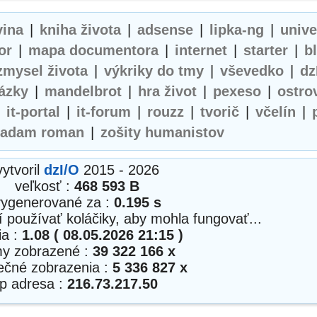
vina
|
kniha života
|
adsense
|
lipka-ng
|
univ
or
|
mapa documentora
|
internet
|
starter
|
b
zmysel života
|
výkriky do tmy
|
vševedko
|
dz
ázky
|
mandelbrot
|
hra život
|
pexeso
|
ostro
|
it-portal
|
it-forum
|
rouzz
|
tvorič
|
včelín
|
adam roman
|
zošity humanistov
vytvoril
dzI/O
2015 - 2026
veľkosť :
468 593 B
vygenerované za :
0.195 s
í používať koláčiky, aby mohla fungovať...
ia :
1.08 ( 08.05.2026 21:15 )
my zobrazené :
39 322 166 x
nečné zobrazenia :
5 336 827 x
ip adresa :
216.73.217.50