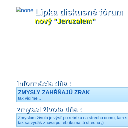
Lipka diskusné fórum
nový "Jeruzalem"
informácia dňa :
ZMYSLY ZAHŔŇAJÚ ZRAK
tak vidíme...
zmysel života dňa :
Zmyslom života je výsť po rebríku na strechu domu, tam si
tak sa vydáš znova po rebríku na tú strechu ;)