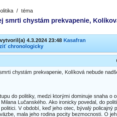
olitika
/
téma
j smrti chystám prekvapenie, Kolíko
vytvoril(a) 4.3.2024 23:48
Kasafran
ziť chronologicky
smrti chystám prekvapenie, Kolíková nebude nadš
upu do politiky, medzi ktorými dominuje snaha o o
 Milana Lučanského. Ako ironicky povedal, do polit
olitici. V období, keď jeho otec, bývalý policajný p
väzbe, mala jeho rodina pocity bezmocnosti. O jeh