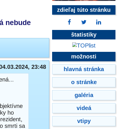
zdieľaj túto stránku
vá nebude
štatistiky
možnosti
04.03.2024, 23:48
hlavná stránka
ená...
o stránke
galéria
bjektívne
videá
iky ho
rezident,
vtipy
o smrti sa