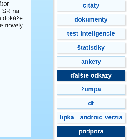
átor
citáty
d SR na
h dokáže
dokumenty
e novely
test inteligencie
štatistiky
ankety
ďalšie odkazy
žumpa
df
lipka - android verzia
podpora