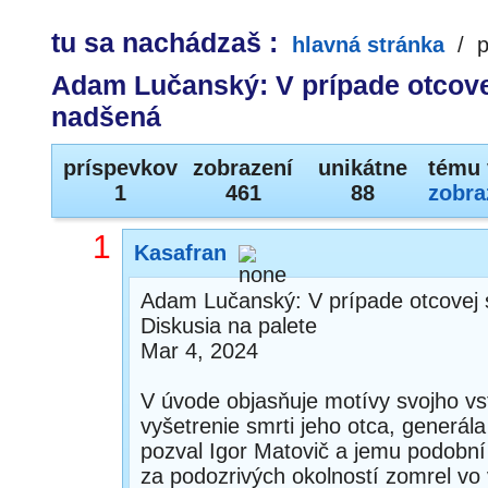
tu sa nachádzaš :
hlavná stránka
/
p
Adam Lučanský: V prípade otcove
nadšená
príspevkov
zobrazení
unikátne
tému 
1
461
88
zobra
1
Kasafran
Adam Lučanský: V prípade otcovej 
Diskusia na palete
Mar 4, 2024
V úvode objasňuje motívy svojho vst
vyšetrenie smrti jeho otca, generála
pozval Igor Matovič a jemu podobní p
za podozrivých okolností zomrel vo 