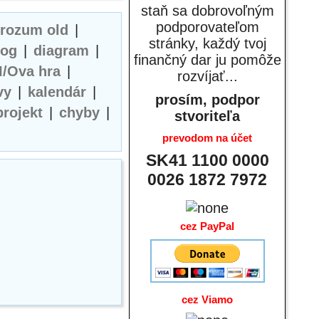
staň sa dobrovoľným
podporovateľom
erozum old
|
stránky, každý tvoj
log
|
diagram
|
finančný dar ju pomôže
I/Ova hra
|
rozvíjať...
vy
|
kalendár
|
prosím, podpor
projekt
|
chyby
|
stvoriteľa
prevodom na účet
SK41 1100 0000
0026 1872 7972
cez PayPal
cez Viamo