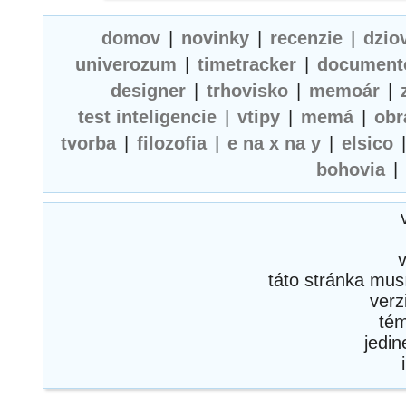
domov
|
novinky
|
recenzie
|
dzio
univerozum
|
timetracker
|
document
designer
|
trhovisko
|
memoár
|
test inteligencie
|
vtipy
|
memá
|
obr
tvorba
|
filozofia
|
e na x na y
|
elsico
bohovia
|
táto stránka mus
verz
té
jedi