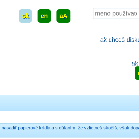
sk
|
en
|
aA
ak chceš disku
ak 
 nasadiť papierové krídla a s dúfaním, že vzlietneš skočíš, však d