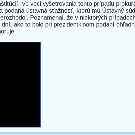
nštitúcií. Vo veci vyšetrovania tohto prípadu prokur
la podaná ústavná sťažnosť, ktorú mú Ústavný sú
e nerozhodol. Poznamenal, že v niektorých prípadoc
 dní, ako to bolo pri prezidentkinom podaní ohľadn
oruje.