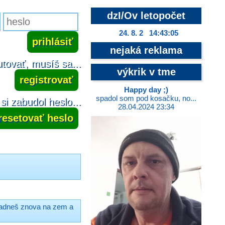
dzI/Ov letopočet
24. 8. 2 14:43:05
nejaká reklama
tovať, musíš sa...
výkrik v tme
registrovať
Happy day ;)
spadol som pod kosačku, no...
si zabudol heslo...
28.04.2024 23:34
resetovať heslo
opadneš znova na zem a