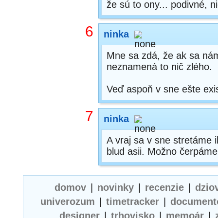
že sú to ony... podivné, n
6
ninka
Mne sa zdá, že ak sa nám
neznamená to nič zlého.
Veď aspoň v sne ešte exi
7
ninka
A vraj sa v sne stretáme i
blud asii. Možno čerpáme
domov
|
novinky
|
recenzie
|
dzio
univerozum
|
timetracker
|
document
designer
|
trhovisko
|
memoár
|