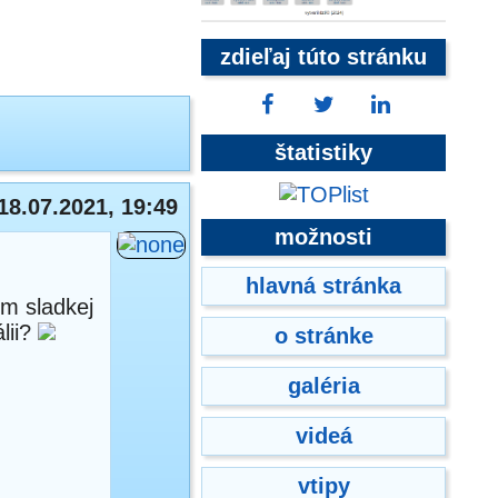
zdieľaj túto stránku
štatistiky
18.07.2021, 19:49
možnosti
hlavná stránka
om sladkej
lii?
o stránke
galéria
videá
vtipy