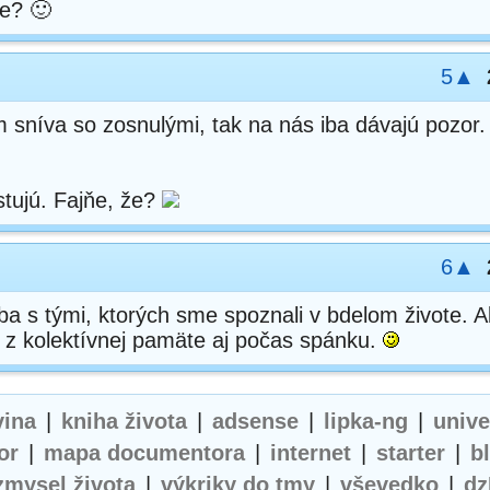
ie? 🙂
5▲
 sníva so zosnulými, tak na nás iba dávajú pozor.
stujú. Fajňe, že?
6▲
ba s tými, ktorých sme spoznali v bdelom živote. Al
 z kolektívnej pamäte aj počas spánku.
vina
|
kniha života
|
adsense
|
lipka-ng
|
univ
or
|
mapa documentora
|
internet
|
starter
|
b
zmysel života
|
výkriky do tmy
|
vševedko
|
dz