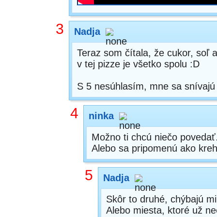
3
Nadja
Teraz som čítala, že cukor, soľ
v tej pizze je všetko spolu :D
S 5 nesúhlasím, mne sa snívajú l
4
ninka
Možno ti chcú niečo povedať
Alebo sa pripomenú ako kreh
5
Nadja
Skôr to druhé, chýbajú mi 
Alebo miesta, ktoré už ne