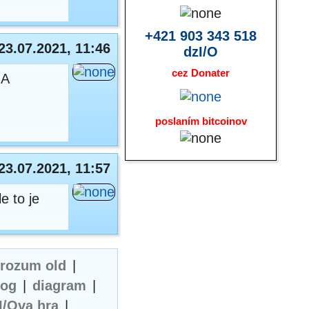
+421 903 343 518
23.07.2021, 11:46
dzI/O
cez Donater
 A
poslaním bitcoinov
23.07.2021, 11:57
e to je
erozum old
|
log
|
diagram
|
I/Ova hra
|