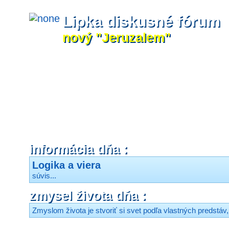
Lipka diskusné fórum
nový "Jeruzalem"
informácia dňa :
Logika a viera
súvis...
zmysel života dňa :
Zmyslom života je stvoriť si svet podľa vlastných predstáv, 