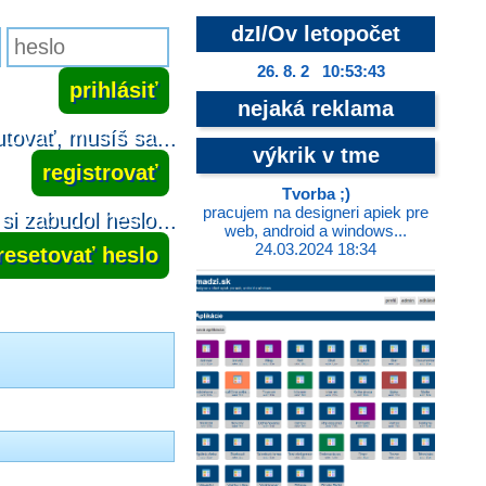
dzI/Ov letopočet
26. 8. 2 10:53:44
nejaká reklama
tovať, musíš sa...
výkrik v tme
registrovať
Tvorba ;)
pracujem na designeri apiek pre
si zabudol heslo...
web, android a windows...
24.03.2024 18:34
resetovať heslo