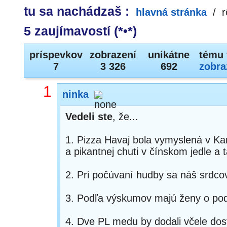
tu sa nachádzaš :
hlavná stránka
/
r
5 zaujímavostí (*•*)
príspevkov
zobrazení
unikátne
tému 
7
3 326
692
zobra
1
ninka
Vedeli ste
, že...
1. Pizza Havaj bola vymyslená v Ka
a pikantnej chuti v čínskom jedle a 
2. Pri počúvaní hudby sa náš srdco
3. Podľa výskumov majú ženy o pod
4. Dve PL medu by dodali včele dost