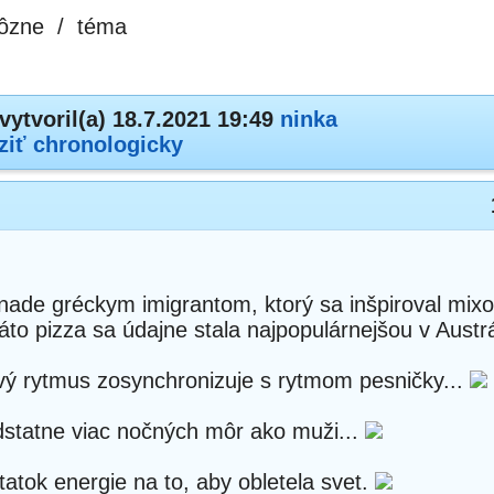
ôzne
/
téma
vytvoril(a) 18.7.2021 19:49
ninka
ziť chronologicky
nade gréckym imigrantom, ktorý sa inšpiroval mix
táto pizza sa údajne stala najpopulárnejšou v Austrá
vý rytmus zosynchronizuje s rytmom pesničky...
statne viac nočných môr ako muži...
atok energie na to, aby obletela svet.