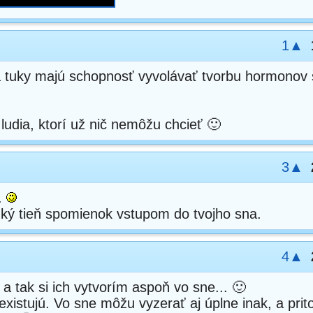
1▲
 a tuky majú schopnosť vyvolávať tvorbu hormonov š
udia, ktorí už nič nemôžu chcieť 🙂
3▲
.
ký tieň spomienok vstupom do tvojho sna.
4▲
a tak si ich vytvorím aspoň vo sne... 🙂
existujú. Vo sne môžu vyzerať aj úplne inak, a pri