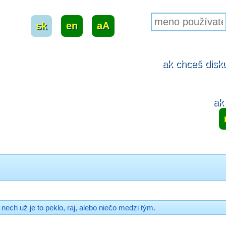
sk
|
en
|
aA
ak chceš disku
ak 
nech už je to peklo, raj, alebo niečo medzi tým.