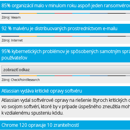
85% organizácií malo v minulom roku aspoň jeden ransomvérov
Zdroj: Veeam
92 % malvéru je distribuovaných prostredníctvom e-mailu
Zdroj: Internet
95% kybernetických problémov je spôsobených samotným spr
používateľov
zobraziť odkaz
Zdroj: CheckPointResearch
Atlassian vydáva kritické opravy softvéru
Atlassian vydal softvérové opravy na riešenie štyroch kritických 
vo svojom softvéri, ktoré by v prípade úspešného zneužitia mohl
k vzdialenému spusteniu kódu.
Chrome 120 opravuje 10 zraniteľností