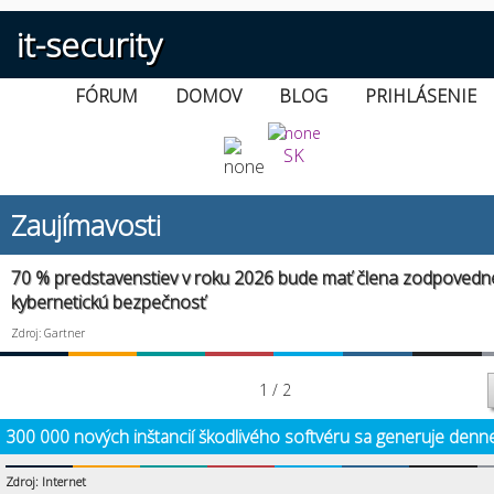
it-security
FÓRUM
DOMOV
BLOG
PRIHLÁSENIE
SK
Zaujímavosti
70 % predstavenstiev v roku 2026 bude mať člena zodpovedn
kybernetickú bezpečnosť
Zdroj: Gartner
1 / 2
300 000 nových inštancií škodlivého softvéru sa generuje denn
Zdroj: Internet