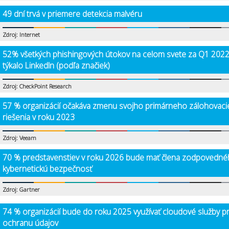
49 dní trvá v priemere detekcia malvéru
Zdroj: Internet
52% všetkých phishingových útokov na celom svete za Q1 2022
týkalo LinkedIn (podľa značiek)
Zdroj: CheckPoint Research
57 % organizácií očakáva zmenu svojho primárneho zálohovac
riešenia v roku 2023
Zdroj: Veeam
70 % predstavenstiev v roku 2026 bude mať člena zodpovedné
kybernetickú bezpečnosť
Zdroj: Gartner
74 % organizácií bude do roku 2025 využívať cloudové služby p
ochranu údajov