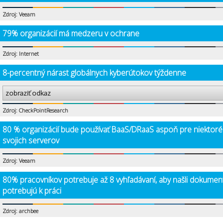
Zdroj: Veeam
79% organizácií má medzeru v ochrane
Zdroj: Internet
8-percentný nárast globálnych kyberútokov týždenne
zobraziť odkaz
Zdroj: CheckPointResearch
80 % organizácií bude používať BaaS/DRaaS aspoň pre niektoré
svojich serverov
Zdroj: Veeam
80% pracovníkov potrebuje až 8 vyhľadávaní, aby našli dokumen
potrebujú k práci
Zdroj: archbee