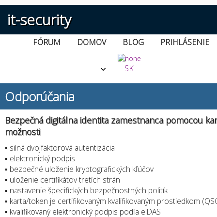
it-security
FÓRUM
DOMOV
BLOG
PRIHLÁSENIE
SK
Odporúčania
Bezpečná digitálna identita zamestnanca pomocou kart
možnosti
▪ silná dvojfaktorová autentizácia
▪ elektronický podpis
▪ bezpečné uloženie kryptografických kľúčov
▪ uloženie certifikátov tretích strán
▪ nastavenie špecifických bezpečnostných politík
▪ karta/token je certifikovaným kvalifikovaným prostiedkom (QS
▪ kvalifikovaný elektronický podpis podľa eIDAS