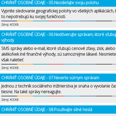
CHRÁNIŤ OSOBNÉ ÚDAJE - 05.Nezdieľajte svoju polohu
Vypnite sledovanie geografickej polohy vo všetkých aplikáciách, 
to nepotrebujú ku svojej funkčnosti.
Zdroj: KCCKB
CHRÁNIŤ OSOBNÉ ÚDAJE - 06.Nedôverujte správam, ktoré sľubu
výhody
SMS správy alebo e-mail, ktoré sľubujú cenové zľavy, zisk, alebo
akékoľvek iné finančné výhody, sú samozrejme lákavé. Nesmiete
však naletieť.
Zdroj: KCCKB
CHRÁNIŤ OSOBNÉ ÚDAJE - 07.Neverte súrnym správam
Jednou z techník sociálneho inžinierstva je snaha o vyvolanie ča
tiesne. Na také správy nereagujte.
Zdroj: KCCKB
CHRÁNIŤ OSOBNÉ ÚDAJE - 08.Používajte silné heslá