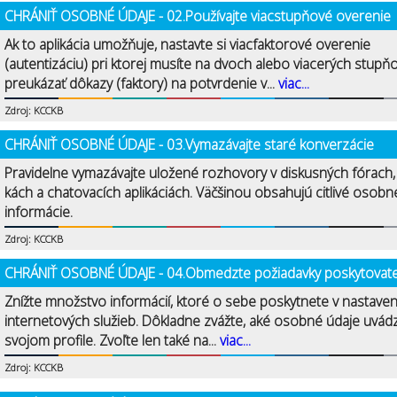
CHRÁNIŤ OSOBNÉ ÚDAJE - 02.Používajte viacstupňové overenie
Ak to aplikácia umožňuje, nastavte si viacfaktorové overenie
(autentizáciu) pri ktorej musíte na dvoch alebo viacerých stupň
preukázať dôkazy (faktory) na potvrdenie v...
viac...
Zdroj: KCCKB
CHRÁNIŤ OSOBNÉ ÚDAJE - 03.Vymazávajte staré konverzácie
Pravidelne vymazávajte uložené rozhovory v diskusných fórach
kách a chatovacích aplikáciách. Väčšinou obsahujú citlivé osobn
informácie.
Zdroj: KCCKB
CHRÁNIŤ OSOBNÉ ÚDAJE - 04.Obmedzte požiadavky poskytovat
Znížte množstvo informácií, ktoré o sebe poskytnete v nastave
internetových služieb. Dôkladne zvážte, aké osobné údaje uvád
svojom profile. Zvoľte len také na...
viac...
Zdroj: KCCKB