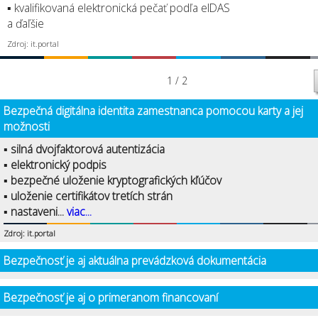
▪ kvalifikovaná elektronická pečať podľa eIDAS
a ďaľšie
Zdroj: it.portal
1 / 2
Bezpečná digitálna identita zamestnanca pomocou karty a jej
možnosti
▪ silná dvojfaktorová autentizácia
▪ elektronický podpis
▪ bezpečné uloženie kryptografických kľúčov
▪ uloženie certifikátov tretích strán
▪ nastaveni...
viac...
Zdroj: it.portal
Bezpečnosť je aj aktuálna prevádzková dokumentácia
Bezpečnosť je aj o primeranom financovaní