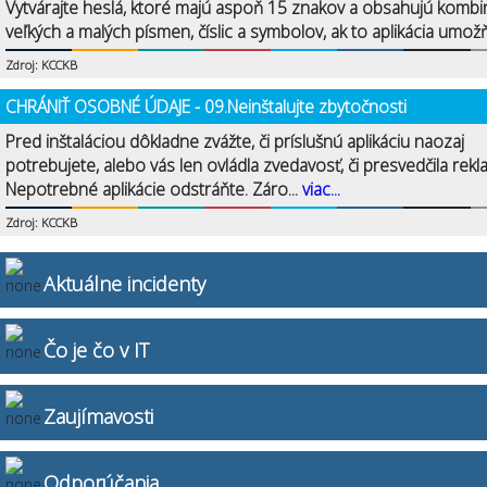
Vytvárajte heslá, ktoré majú aspoň 15 znakov a obsahujú kombi
veľkých a malých písmen, číslic a symbolov, ak to aplikácia umožň
Zdroj: KCCKB
CHRÁNIŤ OSOBNÉ ÚDAJE - 09.Neinštalujte zbytočnosti
Pred inštaláciou dôkladne zvážte, či príslušnú aplikáciu naozaj
potrebujete, alebo vás len ovládla zvedavosť, či presvedčila rekl
Nepotrebné aplikácie odstráňte. Záro...
viac...
Zdroj: KCCKB
Aktuálne incidenty
Čo je čo v IT
Zaujímavosti
Odporúčania