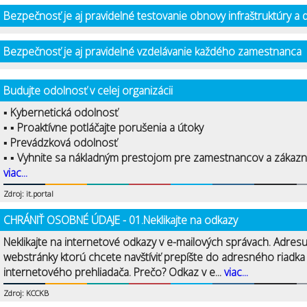
Bezpečnosť je aj pravidelné testovanie obnovy infraštruktúry a 
Bezpečnosť je aj pravidelné vzdelávanie každého zamestnanca
Budujte odolnosť v celej organizácii
▪ Kybernetická odolnosť
▪ ▪ Proaktívne potláčajte porušenia a útoky
▪ Prevádzková odolnosť
▪ ▪ Vyhnite sa nákladným prestojom pre zamestnancov a zákazní
viac...
Zdroj: it.portal
CHRÁNIŤ OSOBNÉ ÚDAJE - 01.Neklikajte na odkazy
Neklikajte na internetové odkazy v e-mailových správach. Adres
webstránky ktorú chcete navštíviť prepíšte do adresného riadka
internetového prehliadača. Prečo? Odkaz v e...
viac...
Zdroj: KCCKB