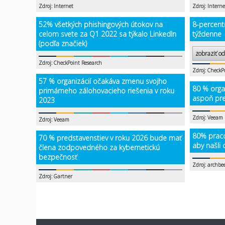
Zdroj: Internet
Zdroj: Interne
52% všetkých phishingových útokov na
8-percent
celom svete za Q1 2022 sa týkalo LinkedIn
týždenne
(podľa značiek)
zobraziť o
Zdroj: CheckPoint Research
Zdroj: CheckP
57 % organizácií očakáva zmenu svojho
80 % orga
primárneho zálohovacieho riešenia v roku
aspoň pre
2023
Zdroj: Veeam
Zdroj: Veeam
80% praco
70 % predstavenstiev v roku 2026 bude mať
aby našli
člena zodpovedného za kybernetickú
bezpečnosť
Zdroj: archbe
Zdroj: Gartner