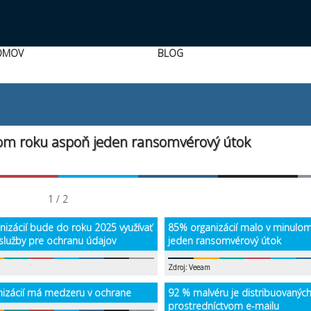
OMOV
BLOG
lom roku aspoň jeden ransomvérový útok
1 / 2
nizácií bude do roku 2025 využívať
85% organizácií malo v minulo
služby pre ochranu údajov
jeden ransomvérový útok
Zdroj: Veeam
izácií má medzeru v ochrane
92 % malvéru je distribuovanýc
prostredníctvom e-mailu