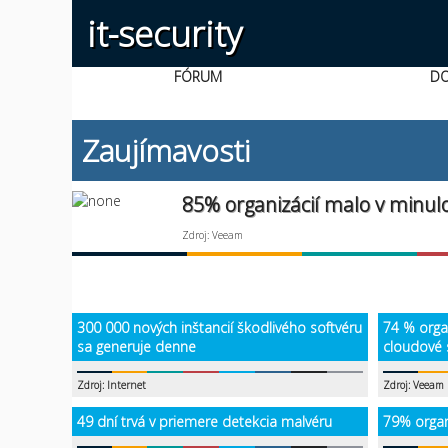
it-security
FÓRUM
D
Zaujímavosti
85% organizácií malo v minu
Zdroj: Veeam
300 000 nových inštancií škodlivého softvéru
74 % orga
sa generuje denne
cloudové 
Zdroj: Internet
Zdroj: Veeam
49 dní trvá v priemere detekcia malvéru
79% organ