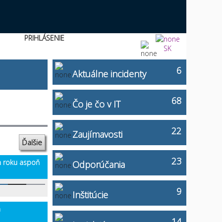
PRIHLÁSENIE
SK
6
Aktuálne incidenty
68
Čo je čo v IT
22
Zaujímavosti
Ďalšie
23
m roku aspoň
Odporúčania
9
Inštitúcie
h
14