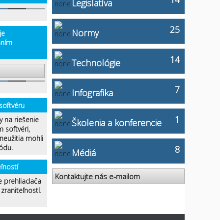
Legislatíva
25
Normy
je
aním
14
Technológie
7
Infografika
 softvéru
1
y na riešenie
Školenia a konferencie
 softvéri,
neužitia mohli
ódu.
8
Médiá
ľností
Kontaktujte nás e-mailom
e prehliadača
raniteľností.