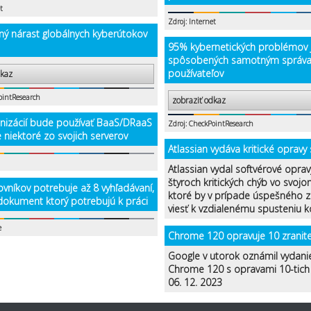
t
Zdroj: Internet
ný nárast globálnych kyberútokov
95% kybernetických problémov 
spôsobených samotným správ
používateľov
dkaz
ointResearch
zobraziť odkaz
nizácií bude používať BaaS/DRaaS
Zdroj: CheckPointResearch
 niektoré zo svojich serverov
Atlassian vydáva kritické opravy
Atlassian vydal softvérové oprav
štyroch kritických chýb vo svojom
vníkov potrebuje až 8 vyhľadávaní,
ktoré by v prípade úspešného z
 dokument ktorý potrebujú k práci
viesť k vzdialenému spusteniu k
e
Chrome 120 opravuje 10 zranite
Google v utorok oznámil vydani
Chrome 120 s opravami 10-tich z
06. 12. 2023