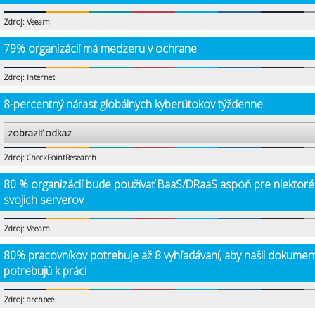
Zdroj: Veeam
79% organizácií má medzeru v ochrane
Zdroj: Internet
8-percentný nárast globálnych kyberútokov týždenne
zobraziť odkaz
Zdroj: CheckPointResearch
80 % organizácií bude používať BaaS/DRaaS aspoň pre niektoré
svojich serverov
Zdroj: Veeam
80% pracovníkov potrebuje až 8 vyhľadávaní, aby našli dokumen
potrebujú k práci
Zdroj: archbee