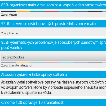
85% organizácií malo v minulom roku aspoň jeden ransomvérov
Zdroj: Veeam
92 % malvéru je distribuovaných prostredníctvom e-mailu
Zdroj: Internet
95% kybernetických problémov je spôsobených samotným spr
používateľov
zobraziť odkaz
Zdroj: CheckPointResearch
Atlassian vydáva kritické opravy softvéru
Atlassian vydal softvérové opravy na riešenie štyroch kritických 
vo svojom softvéri, ktoré by v prípade úspešného zneužitia mohl
k vzdialenému spusteniu kódu.
Chrome 120 opravuje 10 zraniteľností