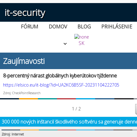
it-security
FÓRUM
DOMOV
BLOG
PRIHLÁSENIE
SK
Zaujímavosti
8-percentný nárast globálnych kyberútokov týždenne
https://elsico.eu/it-blog/?id=UA2KC6B5SF-20231104222705
Zdroj: CheckPointResearch
1 / 2
300 000 nových inštancií škodlivého softvéru sa generuje denn
Zdroj: Internet