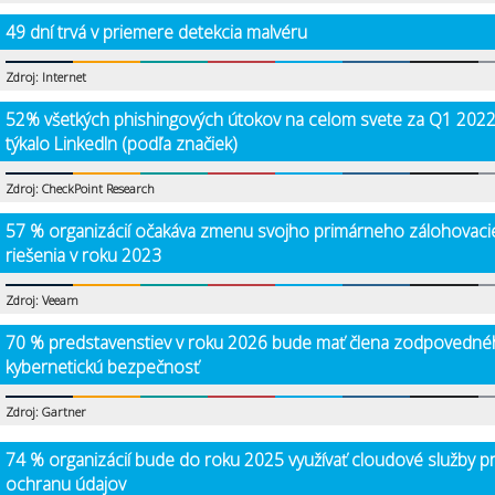
49 dní trvá v priemere detekcia malvéru
Zdroj: Internet
52% všetkých phishingových útokov na celom svete za Q1 2022
týkalo LinkedIn (podľa značiek)
Zdroj: CheckPoint Research
57 % organizácií očakáva zmenu svojho primárneho zálohovac
riešenia v roku 2023
Zdroj: Veeam
70 % predstavenstiev v roku 2026 bude mať člena zodpovedné
kybernetickú bezpečnosť
Zdroj: Gartner
74 % organizácií bude do roku 2025 využívať cloudové služby p
ochranu údajov