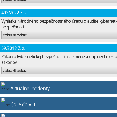
493/2022 Z. z.
Vyhláška Národného bezpečnostného úradu o audite kyberneti
bezpečnosti
zobraziť odkaz
69/2018 Z. z.
Zákon o kybernetickej bezpečnosti a o zmene a doplnení niekt
zákonov
zobraziť odkaz
Aktuálne incidenty
Čo je čo v IT