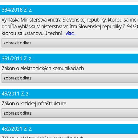
334/2018 Z. z.
Vyhláška Ministerstva vnútra Slovenskej republiky, ktorou sa men
dopĺňa vyhláška Ministerstva vnútra Slovenskej republiky č. 94/20
ktorou sa ustanovujú techni...
viac...
zobraziť odkaz
351/2011 Z. z.
Zákon o elektronických komunikáciách
zobraziť odkaz
45/2011 Z. z.
Zákon o kritickej infraštruktúre
zobraziť odkaz
452/2021 Z. z.