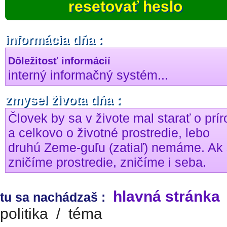
resetovať heslo
informácia dňa :
Dôležitosť informácií
interný informačný systém...
zmysel života dňa :
Človek by sa v živote mal starať o prí
a celkovo o životné prostredie, lebo
druhú Zeme-guľu (zatiaľ) nemáme. Ak 
zničíme prostredie, zničíme i seba.
hlavná stránka
tu sa nachádzaš :
politika
/
téma