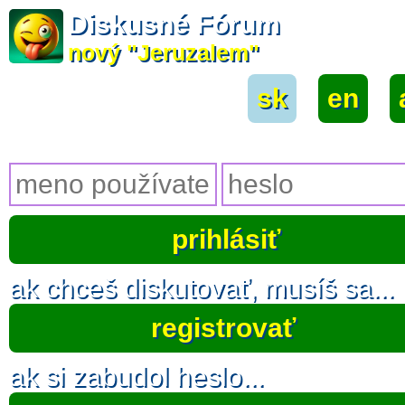
Diskusné Fórum
nový "Jeruzalem"
sk
|
en
|
ak chceš diskutovať, musíš sa...
registrovať
ak si zabudol heslo...