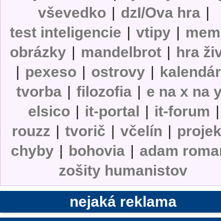
vševedko
|
dzI/Ova hra
|
test inteligencie
|
vtipy
|
mem
obrázky
|
mandelbrot
|
hra ži
|
pexeso
|
ostrovy
|
kalendá
tvorba
|
filozofia
|
e na x na 
elsico
|
it-portal
|
it-forum
|
rouzz
|
tvorič
|
včelín
|
projek
chyby
|
bohovia
|
adam roma
zošity humanistov
nejaká reklama