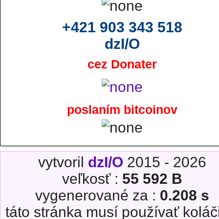
+421 903 343 518
dzI/O
cez Donater
poslaním bitcoinov
vytvoril
dzI/O
2015 - 2026
veľkosť :
55 592 B
vygenerované za :
0.208 s
táto stránka musí používať koláč