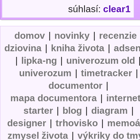
súhlasí:
clear1
domov
|
novinky
|
recenzie
dziovina
|
kniha života
|
adse
|
lipka-ng
|
univerozum old
univerozum
|
timetracker
|
documentor
|
mapa documentora
|
interne
starter
|
blog
|
diagram
|
designer
|
trhovisko
|
memoá
zmysel života
|
výkriky do tm