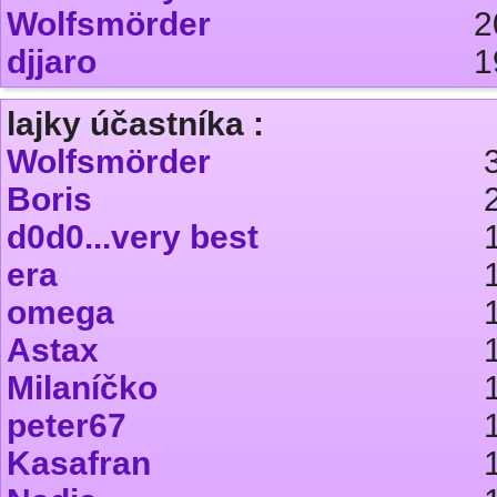
Wolfsmörder
2
djjaro
1
lajky účastníka :
Wolfsmörder
Boris
d0d0...very best
era
omega
Astax
Milaníčko
peter67
Kasafran