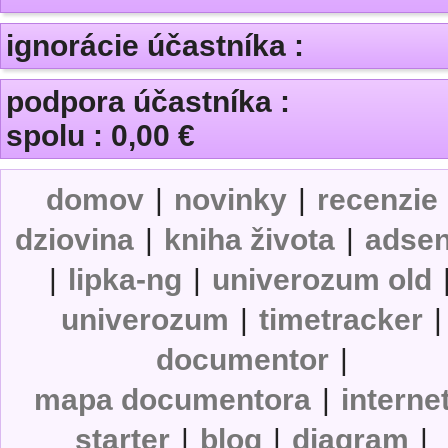
ignorácie účastníka :
podpora účastníka :
spolu : 0,00 €
domov
|
novinky
|
recenzie
dziovina
|
kniha života
|
adse
|
lipka-ng
|
univerozum old
univerozum
|
timetracker
|
documentor
|
mapa documentora
|
interne
starter
|
blog
|
diagram
|