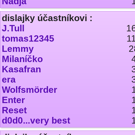
Nadja
dislajky účastníkovi :
J.Tull
1
tomas12345
1
Lemmy
2
Milaníčko
Kasafran
era
Wolfsmörder
Enter
Reset
d0d0...very best