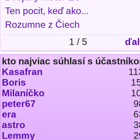
Ten pocit, keď ako...
Rozumne z Čiech
1 / 5
ďal
kto najviac súhlasí s účastníko
Kasafran
11
Boris
1
Milaníčko
1
peter67
9
era
6
astro
3
Lemmy
2