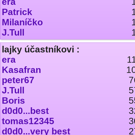
era
Patrick
Milaníčko
J.Tull
lajky účastníkovi :
era
1
Kasafran
1
peter67
7
J.Tull
5
Boris
5
d0d0...best
3
tomas12345
3
d0d0...very best
2