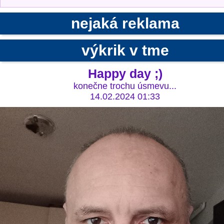
nejaká reklama
výkrik v tme
Happy day ;)
konečne trochu úsmevu...
14.02.2024 01:33