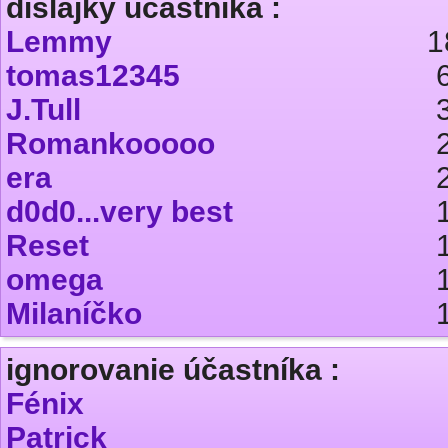
dislajky účastníka :
Lemmy
1
tomas12345
J.Tull
Romankooooo
era
d0d0...very best
Reset
omega
Milaníčko
ignorovanie účastníka :
Fénix
Patrick