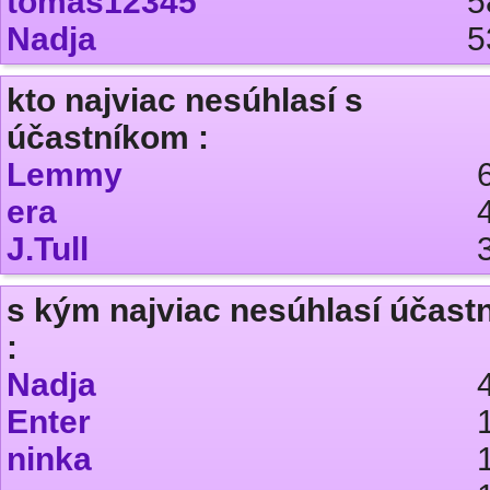
tomas12345
5
Nadja
5
kto najviac nesúhlasí s
účastníkom :
Lemmy
era
J.Tull
s kým najviac nesúhlasí účast
:
Nadja
Enter
ninka