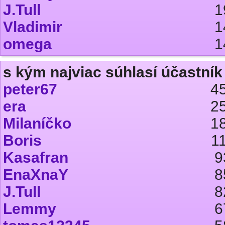
J.Tull
1
Vladimir
1
omega
1
s kým najviac súhlasí účastník 
peter67
4
era
2
Milaníčko
1
Boris
1
Kasafran
9
EnaXnaY
8
J.Tull
8
Lemmy
6