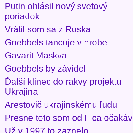
Putin ohlásil nový svetový
poriadok
Vrátil som sa z Ruska
Goebbels tancuje v hrobe
Gavarit Maskva
Goebbels by závidel
Ďalší klinec do rakvy projektu
Ukrajina
Arestovič ukrajinskému ľudu
Presne toto som od Fica očakáv
Už v 1997 to zaznelo..