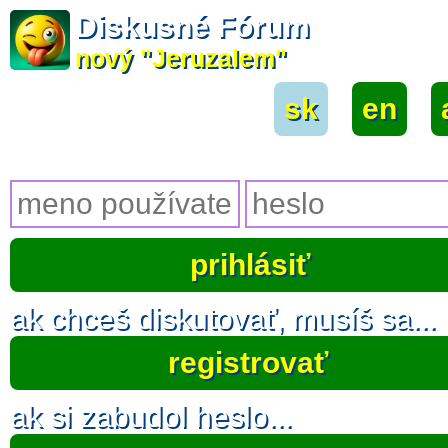
Diskusné Fórum
nový "Jeruzalem"
sk
|
en
|
ak chceš diskutovať, musíš sa...
registrovať
ak si zabudol heslo...