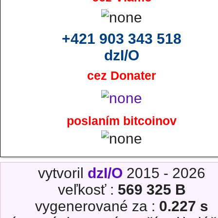
+421 903 343 518
dzI/O
cez Donater
poslaním bitcoinov
vytvoril
dzI/O
2015 - 2026
veľkosť :
569 325 B
vygenerované za :
0.227 s