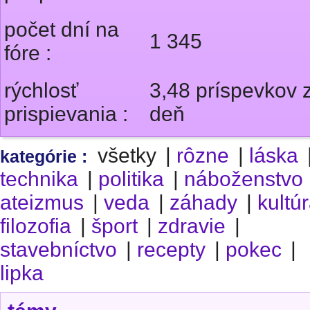
počet dní na
1 345
fóre :
rýchlosť
3,48 príspevkov 
prispievania :
deň
všetky
|
rôzne
|
láska
kategórie :
technika
|
politika
|
náboženstvo
ateizmus
|
veda
|
záhady
|
kultú
filozofia
|
šport
|
zdravie
|
stavebníctvo
|
recepty
|
pokec
|
lipka