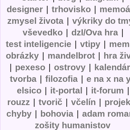
designer
|
trhovisko
|
memoá
zmysel života
|
výkriky do tm
vševedko
|
dzI/Ova hra
|
test inteligencie
|
vtipy
|
mem
obrázky
|
mandelbrot
|
hra ži
|
pexeso
|
ostrovy
|
kalendá
tvorba
|
filozofia
|
e na x na 
elsico
|
it-portal
|
it-forum
|
rouzz
|
tvorič
|
včelín
|
projek
chyby
|
bohovia
|
adam roma
zošity humanistov