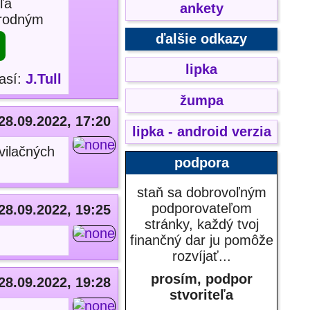
ľa
ankety
árodným
ďalšie odkazy
lipka
así:
J.Tull
žumpa
28.09.2022, 17:20
lipka - android verzia
rvilačných
podpora
staň sa dobrovoľným
podporovateľom
28.09.2022, 19:25
stránky, každý tvoj
finančný dar ju pomôže
rozvíjať...
prosím, podpor
28.09.2022, 19:28
stvoriteľa