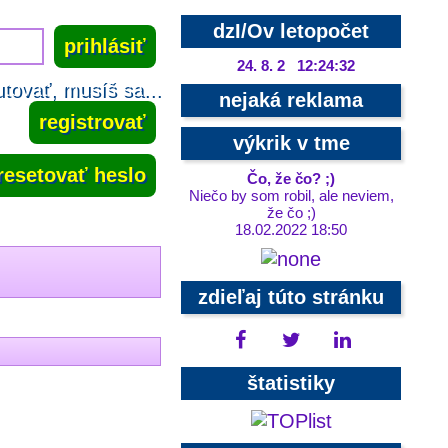
dzI/Ov letopočet
24. 8. 2 12:24:33
tovať, musíš sa...
nejaká reklama
registrovať
výkrik v tme
resetovať heslo
Čo, že čo? ;)
Niečo by som robil, ale neviem,
že čo ;)
18.02.2022 18:50
zdieľaj túto stránku
štatistiky