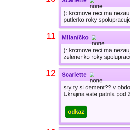
Scarlette
): krcmove reci ma nezauj
putlerko roky spolupracuje
11
Milaníčko
): krcmove reci ma nezauj
zelenenko roky spolupracuj
12
Scarlette
sry ty si dement?? v obdo
Ukrajina este patrila po
odkaz