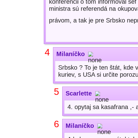
konferencii o tom informoval šéf
ministra sú referendá na okupo
právom, a tak je pre Srbsko nepr
4
Milaníčko
Srbsko ? To je ten štát, kde 
kuriev, s USA si určite porozum
5
Scarlette
4. opytaj sa kasafrana ,-
6
Milaníčko