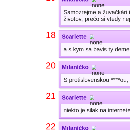
Samozrejme a žuvačkári i
životov, prečo si vtedy n
18
Scarlette
a s kym sa bavis ty deme
20
Milaníčko
S protislovenskou ****ou,
21
Scarlette
niekto je silak na interne
22
Milaníčko