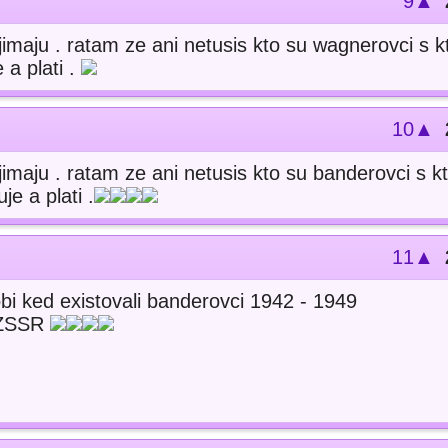
9▲
imaju . ratam ze ani netusis kto su wagnerovci s k
 a plati .
10▲
imaju . ratam ze ani netusis kto su banderovci s k
e a plati .
11▲
bi ked existovali banderovci 1942 - 1949
d ZSSR