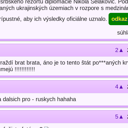
 srbského rezortu diplomacie Nikola Selaković. Pod
vaných ukrajinských územiach v rozpore s medzin
ípustné, aby ich výsledky oficiálne uznalo.
odkaz
súhl
2▲
vraždí brat brata, áno je to tento štát po***aných k
ejú !!!!!!!!!!!!
4▲
 a dalsich pro - ruskych hahaha
5▲