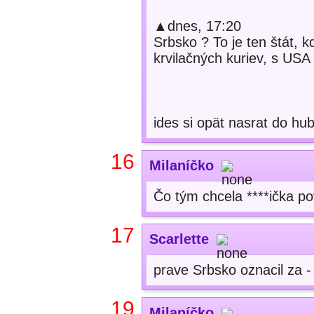
▲dnes, 17:20
Srbsko ? To je ten štát, k
krvilačných kuriev, s USA s
ides si opät nasrat do hu
16
Milaníčko
Čo tým chcela ****ička 
17
Scarlette
prave Srbsko oznacil za - 
19
Milaníčko