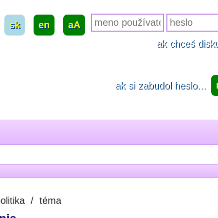
sk
|
en
|
aA
ak chceš disku
ak si zabudol heslo...
olitika
/
téma