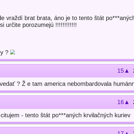
de vraždí brat brata, áno je to tento štát po***anýc
i určite porozumejú !!!!!!!!!!!!
by ?
15▲
povedať ? Ž e tam america nebombardovala humán
16▲
citujem - tento štát po***aných krvilačných kuriev
17▲