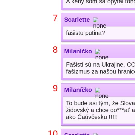
A keby som sa opýtal toho
7
Scarlette
fašistu putina?
8
Milaníčko
Fašisti sú na Ukrajine, C
fašizmus za našou hranicou
9
Milaníčko
To bude asi tým, že Slovan
židovský a chce do***ať 
ako Čaúvčesku !!!!!
10