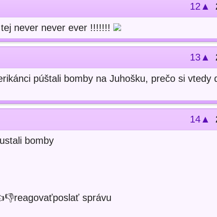
12▲
tej never never ever !!!!!!!
13▲
erikánci púštali bomby na Juhošku, prečo si vtedy d
14▲
ustali bomby
️👎️reagovaťposlať správu