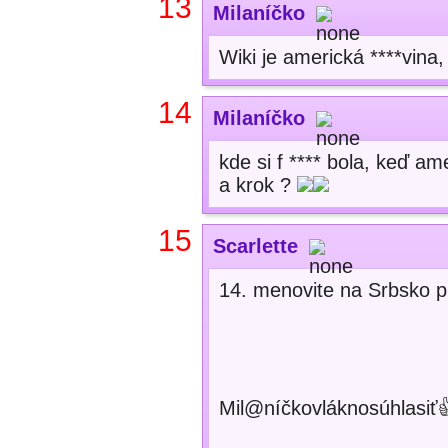
13
Milaníčko
Wiki je americká ****vina, 
14
Milaníčko
kde si f **** bola, keď am
a krok ?
15
Scarlette
14. menovite na Srbsko p
Mil@níčkovláknosúhlasiť