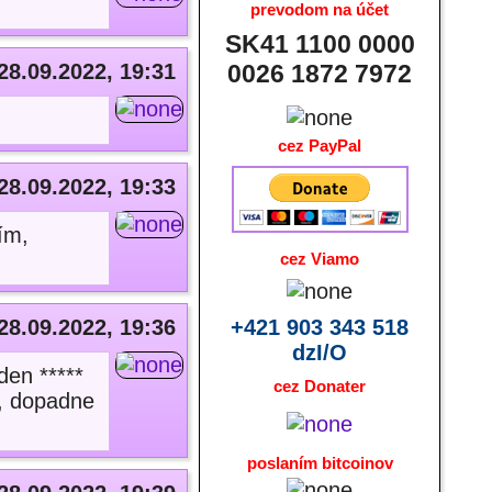
prevodom na účet
SK41 1100 0000
28.09.2022, 19:31
0026 1872 7972
cez PayPal
28.09.2022, 19:33
ím,
cez Viamo
28.09.2022, 19:36
+421 903 343 518
dzI/O
den *****
cez Donater
í, dopadne
poslaním bitcoinov