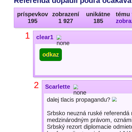
Referendá dopadli podľa očakáva
príspevkov
zobrazení
unikátne
tému 
195
1 927
185
zobra
1
clear1
odkaz
2
Scarlette
dalej tlacis propagandu?
Srbsko neuzná ruské referendá 
medzinárodným právom, oznámil
Srbský rezort diplomacie odmieto