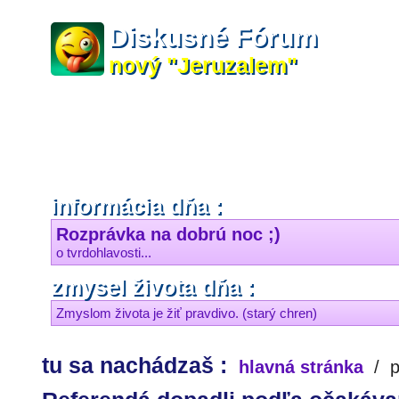
Diskusné Fórum
nový "Jeruzalem"
informácia dňa :
Rozprávka na dobrú noc ;)
o tvrdohlavosti...
zmysel života dňa :
Zmyslom života je žiť pravdivo. (starý chren)
tu sa nachádzaš :
hlavná stránka
/
p