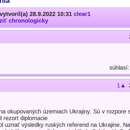
nia
vytvoril(a) 28.9.2022 10:31
clear1
ziť chronologicky
súhlasí
1▲
na okupovaných územiach Ukrajiny. Sú v rozpore 
 rezort diplomacie
l uznať výsledky ruských referend na Ukrajine. Na