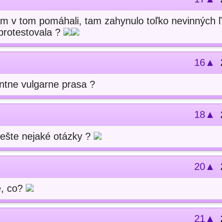
m v tom pomáhali, tam zahynulo toľko nevinných 
eprotestovala ?
16▲
ntne vulgarne prasa ?
18▲
 ešte nejaké otázky ?
20▲
te, co?
21▲