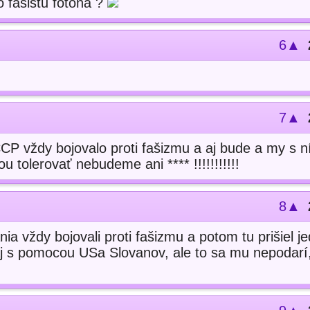
 fašistu fotóna ?
6▲
7▲
CCP vždy bojovalo proti fašizmu a aj bude a my s n
 tolerovať nebudeme ani **** !!!!!!!!!!!
8▲
ia vždy bojovali proti fašizmu a potom tu prišiel je
aj s pomocou USa Slovanov, ale to sa mu nepodar