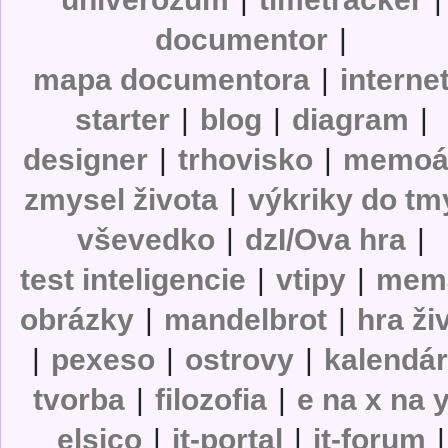
documentor
|
mapa documentora
|
interne
starter
|
blog
|
diagram
|
designer
|
trhovisko
|
memoá
zmysel života
|
výkriky do tm
vševedko
|
dzI/Ova hra
|
test inteligencie
|
vtipy
|
mem
obrázky
|
mandelbrot
|
hra ži
|
pexeso
|
ostrovy
|
kalendá
tvorba
|
filozofia
|
e na x na 
elsico
|
it-portal
|
it-forum
|