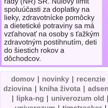
rady (NR) SR. Nulový limit
spoluúčasti za doplatky na
lieky, zdravotnícke pomôcky
a dietetické potraviny sa má
vzťahovať na osoby s ťažkým
zdravotným postihnutím, deti
do šiestich rokov a
dôchodcov.
domov
|
novinky
|
recenzie
dziovina
|
kniha života
|
adse
|
lipka-ng
|
univerozum old
univerozum
|
timetracker
|