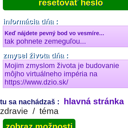
resetovať heslo
informácia dňa :
Keď nájdete pevný bod vo vesmíre...
tak pohnete zemeguľou...
zmysel života dňa :
Mojim zmyslom života je budovanie
môjho virtuálneho impéria na
https://www.dzio.sk/
hlavná stránka
tu sa nachádzaš :
zdravie
/
téma
zobraz možnosti