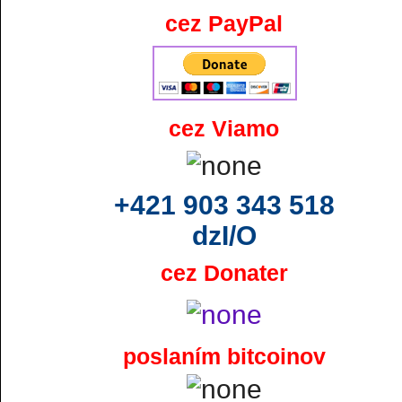
cez PayPal
cez Viamo
+421 903 343 518
dzI/O
cez Donater
poslaním bitcoinov