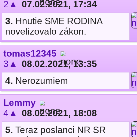
2▲
07.02.2021, 17:34
3.
Hnutie SME RODINA
novelizovalo zákon.
tomas12345
3▲
08.02.2021, 13:35
4.
Nerozumiem
Lemmy
4▲
08.02.2021, 18:08
5.
Teraz poslanci NR SR