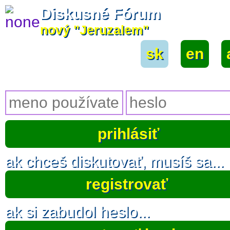
Diskusné Fórum
nový "Jeruzalem"
sk
|
en
|
ak chceš diskutovať, musíš sa...
registrovať
ak si zabudol heslo...