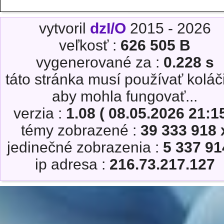
vytvoril
dzI/O
2015 - 2026
veľkosť :
626 505 B
vygenerované za :
0.228 s
táto stránka musí používať koláč
aby mohla fungovať...
verzia :
1.08 ( 08.05.2026 21:15
témy zobrazené :
39 333 918 
jedinečné zobrazenia :
5 337 91
ip adresa :
216.73.217.127