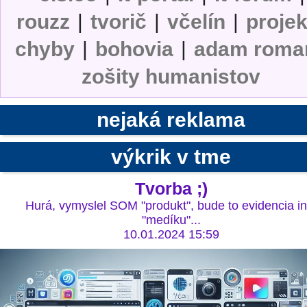
rouzz
|
tvorič
|
včelín
|
projek
chyby
|
bohovia
|
adam roma
zošity humanistov
nejaká reklama
výkrik v tme
Tvorba ;)
Hurá, vymyslel SOM "produkt", bude to evidencia in
"medíku"...
10.01.2024 15:59