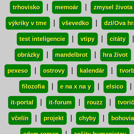
|
|
trhovisko
memoár
zmysel života
|
|
výkriky v tme
vševedko
dzI/Ova hr
|
|
test inteligencie
vtipy
citáty
|
|
obrázky
mandelbrot
hra život
|
|
|
pexeso
ostrovy
kalendár
tvor
|
|
|
filozofia
e na x na y
elsico
|
|
|
it-portal
it-forum
rouzz
tvori
|
|
|
včelín
projekt
chyby
bohovia
|