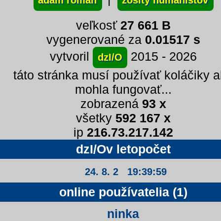
adam roman
zošity humanistov
veľkosť
27 661 B
vygenerované za
0.01517 s
vytvoril
2015 - 2026
dzI/O
táto stránka musí používať koláčiky 
mohla fungovať...
zobrazená
93 x
všetky
592 167 x
ip
216.73.217.142
dzI/Ov letopočet
24. 8. 2 19:39:59
online používatelia (1)
ninka