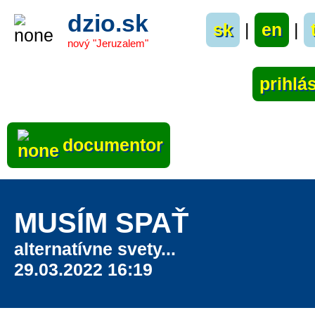
dzio.sk
sk
|
en
|
nový "Jeruzalem"
documentor
MUSÍM SPAŤ
alternatívne svety...
29.03.2022 16:19