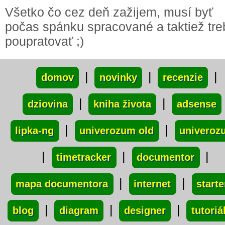
Všetko čo cez deň zažijem, musí byť
počas spánku spracované a taktiež tre
poupratovať ;)
xxx
|
|
|
domov
novinky
recenzie
|
|
dziovina
kniha života
adsense
|
|
lipka-ng
univerozum old
univeroz
|
|
|
timetracker
documentor
|
|
mapa documentora
internet
starte
|
|
|
blog
diagram
designer
tutoriá