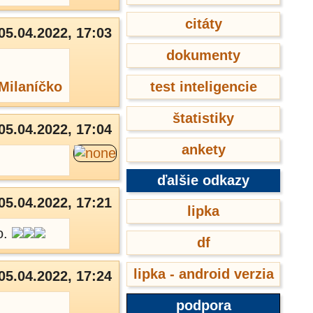
citáty
05.04.2022, 17:03
dokumenty
Milaníčko
test inteligencie
štatistiky
05.04.2022, 17:04
ankety
ďalšie odkazy
05.04.2022, 17:21
lipka
o.
df
lipka - android verzia
05.04.2022, 17:24
podpora