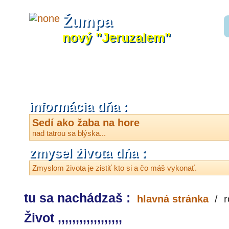
Žumpa
nový "Jeruzalem"
informácia dňa :
Sedí ako žaba na hore
nad tatrou sa blýska...
zmysel života dňa :
Zmyslom života je zistiť kto si a čo máš vykonať.
tu sa nachádzaš :
hlavná stránka
/
r
Život ,,,,,,,,,,,,,,,,,,