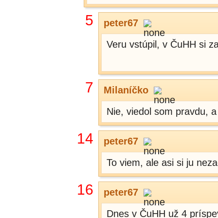
5
peter67
Veru vstúpil, v ČuHH si za
7
Milaníčko
Nie, viedol som pravdu, a
14
peter67
To viem, ale asi si ju ne
16
peter67
Dnes v ČuHH už 4 príspev