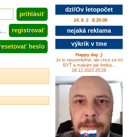
dzI/Ov letopočet
24. 8. 2 8:20:09
..
registrovať
nejaká reklama
výkrik v tme
resetovať heslo
Happy day ;)
Je to neuveriteľné, ale chce sa mi
BYŤ a makám jak fretka...
08.12.2023 20:28