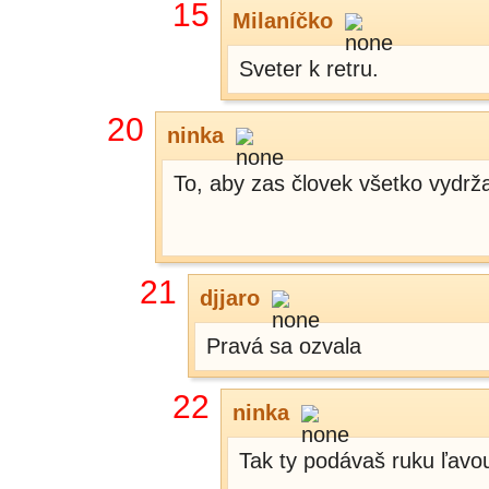
15
Milaníčko
Sveter k retru.
20
ninka
To, aby zas človek všetko vydrža
21
djjaro
Pravá sa ozvala
22
ninka
Tak ty podávaš ruku ľavo