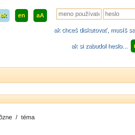
sk
|
en
|
aA
ak chceš diskutovať, musíš sa.
ak si zabudol heslo...
ôzne
/
téma