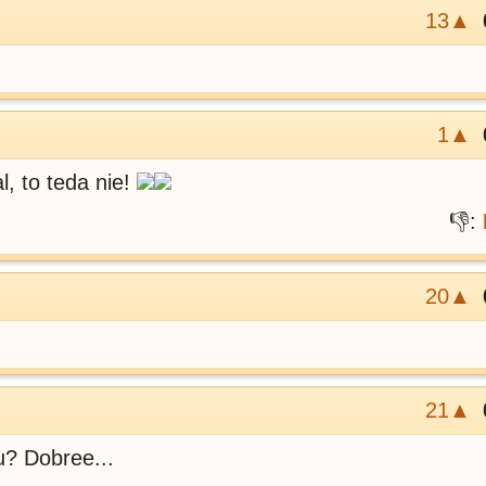
13▲
1▲
l, to teda nie!
👎:
20▲
21▲
u? Dobree...