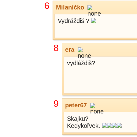
6
Milaníčko
Vydráždiš ?
8
era
vydláždiš?
9
peter67
Skajku?
Kedykoľvek.