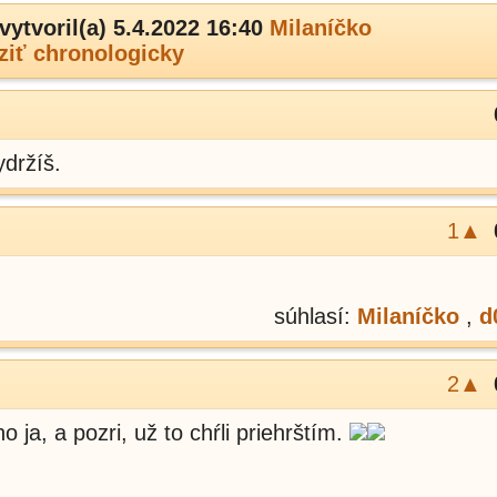
vytvoril(a) 5.4.2022 16:40
Milaníčko
ziť chronologicky
ydržíš.
1▲
súhlasí:
Milaníčko
,
d
2▲
o ja, a pozri, už to chŕli priehrštím.