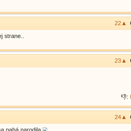
22▲
j strane..
23▲
👎:
24▲
sa nahá narodila