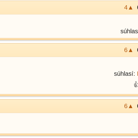
4▲
súhlas
6▲
súhlasí:

6▲