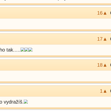
16▲
17▲
o tak.....
18▲
1▲
čo vydražíš.