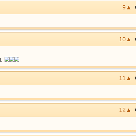
9▲
10▲
u.
11▲
12▲