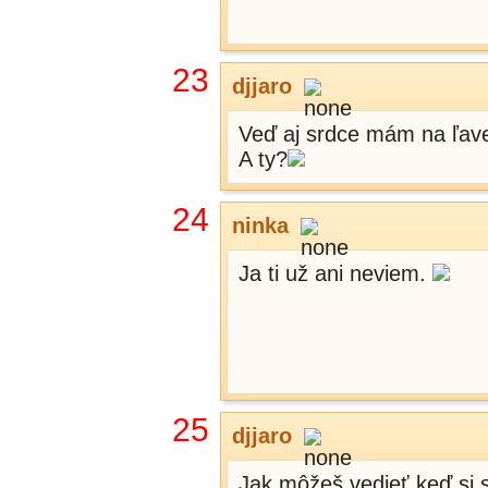
23
djjaro
Veď aj srdce mám na ľave
A ty?
24
ninka
Ja ti už ani neviem.
25
djjaro
Jak môžeš vedieť keď si 