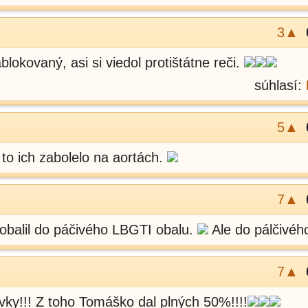
3▲
blokovaný, asi si viedol protištátne reči.
súhlasí:
5▲
 to ich zabolelo na aortách.
7▲
zaobalil do páčivého LBGTI obalu.
Ale do pálčivéh
7▲
ky!!! Z toho Tomáško dal plných 50%!!!!