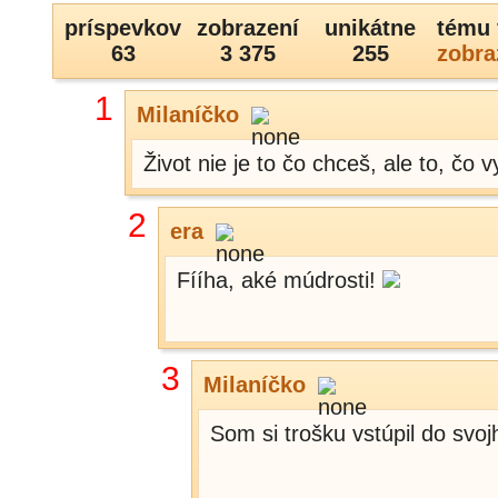
príspevkov
zobrazení
unikátne
tému 
63
3 375
255
zobra
1
Milaníčko
Život nie je to čo chceš, ale to, čo v
2
era
Fííha, aké múdrosti!
3
Milaníčko
Som si trošku vstúpil do svojh