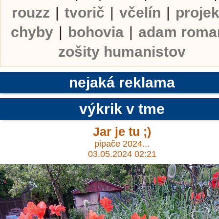
rouzz
|
tvorič
|
včelín
|
projek
chyby
|
bohovia
|
adam roma
zošity humanistov
nejaká reklama
výkrik v tme
Jar je tu ;)
pipače 2024...
03.05.2024 02:21