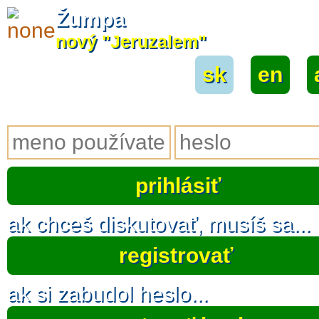
Žumpa
nový "Jeruzalem"
sk
|
en
|
ak chceš diskutovať, musíš sa...
registrovať
ak si zabudol heslo...