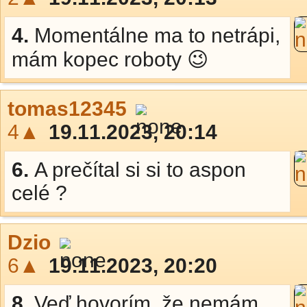
4.
Momentálne ma to netrápi,
mám kopec roboty 😉
tomas12345
4▲
19.11.2023, 20:14
6.
A prečítal si si to aspon
celé ?
Dzio
6▲
19.11.2023, 20:20
8.
Veď hovorím, že nemám