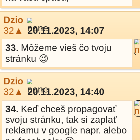
Dzio
32▲
20.11.2023, 14:07
33.
Môžeme vieš čo tvoju
stránku 😉
Dzio
32▲
20.11.2023, 14:40
34.
Keď chceš propagovať
svoju stránku, tak si zaplať
reklamu v google napr. alebo