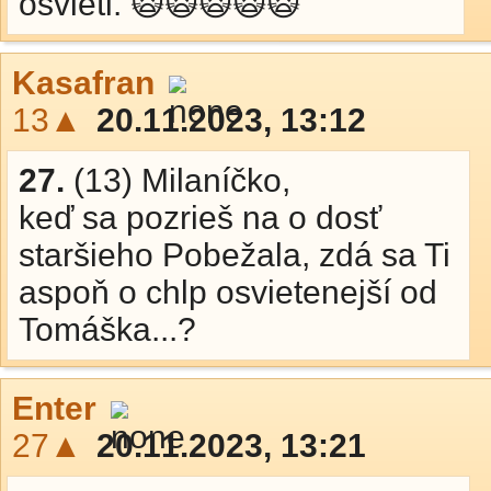
osvieti. 🙀🙀🙀🙀🙀
Kasafran
13▲
20.11.2023, 13:12
27.
(13) Milaníčko,
keď sa pozrieš na o dosť
staršieho Pobežala, zdá sa Ti
aspoň o chlp osvietenejší od
Tomáška...?
Enter
27▲
20.11.2023, 13:21