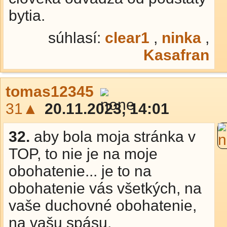
bytia.
súhlasí:
clear1
,
ninka
,
Kasafran
tomas12345
31▲
20.11.2023, 14:01
32.
aby bola moja stránka v
TOP, to nie je na moje
obohatenie... je to na
obohatenie vás všetkých, na
vaše duchovné obohatenie,
na vašu spásu,