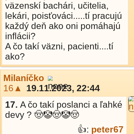
väzenskí bachári, učitelia,
lekári, poisťováci.....tí pracujú
každý deň ako oni pomáhajú
inflácii?
A čo takí väzni, pacienti....tí
ako?
Milaníčko
16▲
19.11.2023, 22:44
17.
A čo takí poslanci a ľahké
devy ? 🤠🤡🤠🤡🤠
👍:
peter67