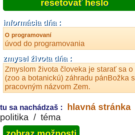
resetovať heslo
informácia dňa :
O programovaní
úvod do programovania
zmysel života dňa :
Zmyslom života človeka je starať sa o
(zoo a botanickú) záhradu pánBožka s
pracovným názvom Zem.
hlavná stránka
tu sa nachádzaš :
politika
/
téma
zobraz možnosti