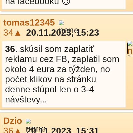
na facebooku 😉
tomas12345
34▲
20.11.2023, 15:23
36.
skúsil som zaplatiť
reklamu cez FB, zaplatil som
okolo 4 eura za týžden, no
počet klikov na stránku
denne stúpol len o 3-4
návštevy...
Dzio
36▲
20.11.2023, 15:31