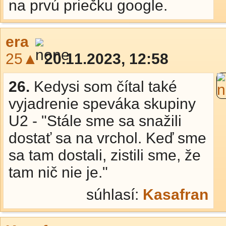
na prvú priečku google.
era
25▲
20.11.2023, 12:58
26.
Kedysi som čítal také
vyjadrenie speváka skupiny
U2 - "Stále sme sa snažili
dostať sa na vrchol. Keď sme
sa tam dostali, zistili sme, že
tam nič nie je."
súhlasí:
Kasafran