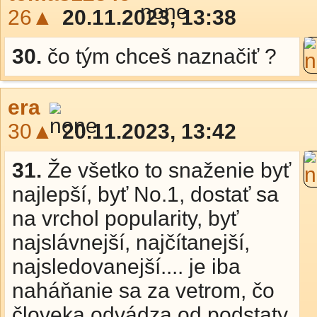
26▲
20.11.2023, 13:38
30.
čo tým chceš naznačiť ?
era
30▲
20.11.2023, 13:42
31.
Že všetko to snaženie byť
najlepší, byť No.1, dostať sa
na vrchol popularity, byť
najslávnejší, najčítanejší,
najsledovanejší.... je iba
naháňanie sa za vetrom, čo
človeka odvádza od podstaty