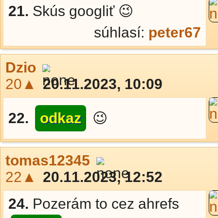
21.
Skús googliť 😉
súhlasí:
peter67
Dzio
20▲
20.11.2023, 10:09
22.
odkaz
😉
tomas12345
22▲
20.11.2023, 12:52
24.
Pozerám to cez ahrefs