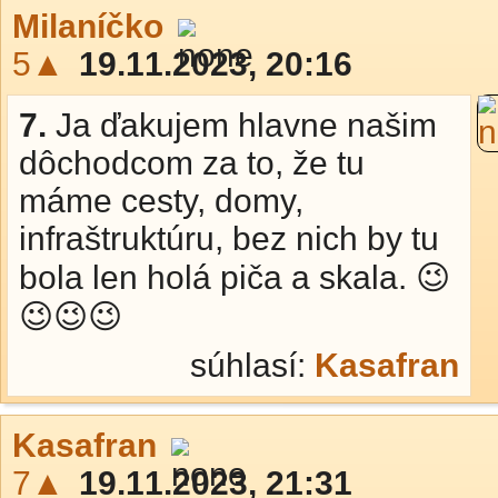
Milaníčko
5▲
19.11.2023, 20:16
7.
Ja ďakujem hlavne našim
dôchodcom za to, že tu
máme cesty, domy,
infraštruktúru, bez nich by tu
bola len holá piča a skala. 😉
😉😉😉
súhlasí:
Kasafran
Kasafran
7▲
19.11.2023, 21:31