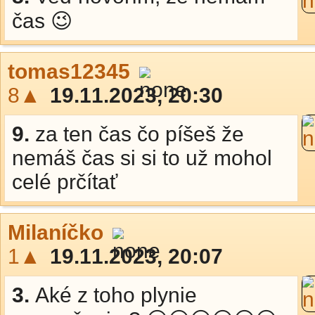
čas 😉
tomas12345
8▲
19.11.2023, 20:30
9.
za ten čas čo píšeš že
nemáš čas si si to už mohol
celé prčítať
Milaníčko
1▲
19.11.2023, 20:07
3.
Aké z toho plynie