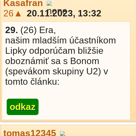
Kasafran
26▲
20.11.2023, 13:32
29.
(26) Era,
našim mladším účastníkom
Lipky odporúčam bližšie
oboznámiť sa s Bonom
(spevákom skupiny U2) v
tomto článku:
odkaz
tomas12345