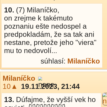
10.
(7) Milaníčko,
on zrejme k takémuto
poznaniu ešte nedospel a
predpokladám, že sa tak ani
nestane, pretože jeho "viera"
mu to nedovolí...
súhlasí:
Milaníčko
Milaníčko
10▲
19.11.2023, 21:44
13.
Dúfajme, že vyšší vek ho