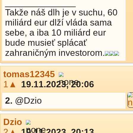
______________
Takže náš dlh je v suchu, 60
miliárd eur dlží vláda sama
sebe, a iba 10 miliárd eur
bude musieť splácať
zahraničným investorom.
tomas12345
1▲
19.11.2023, 20:06
2.
@Dzio
Dzio
2▲
19.11.2023, 20:13