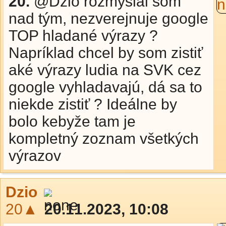
20.
@Dzio rozmýšlal som
nad tým, nezverejnuje google
TOP hladané výrazy ?
Napríklad chcel by som zistiť
aké výrazy ludia na SVK cez
google vyhladavajú, dá sa to
niekde zistiť ? Ideálne by
bolo kebyže tam je
kompletný zoznam všetkých
výrazov
Dzio
20▲
20.11.2023, 10:08