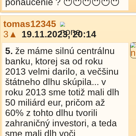
ponaučenie ? 😶😶😶😶😶😶
tomas12345
3▲
19.11.2023, 20:14
5.
že máme silnú centrálnu
banku, ktorej sa od roku
2013 velmi darilo, a večšinu
štátneho dlhu skúpila... v
roku 2013 sme totiž mali dlh
50 miliárd eur, pričom až
60% z tohto dlhu tvorili
zahraničný investori, a teda
sme mali dlh voči