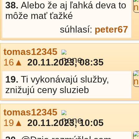
38.
Alebo že aj ľahká deva to
môže mať ťažké
súhlasí:
peter67
tomas12345
16▲
20.11.2023, 08:35
19.
Ti vykonávajú služby,
znižujú ceny sluzieb
tomas12345
19▲
20.11.2023, 10:05