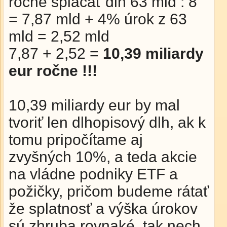
ročne splácať dlh 63 mld : 8
= 7,87 mld + 4% úrok z 63
mld = 2,52 mld
7,87 + 2,52 =
10,39 miliardy
eur ročne !!!
10,39 miliardy eur by mal
tvoriť len dlhopisový dlh, ak k
tomu pripočítame aj
zvyšných 10%, a teda akcie
na vládne podniky ETF a
požičky, pričom budeme rátať
že splatnosť a výška úrokov
sú zhruba rovnaké, tak nech