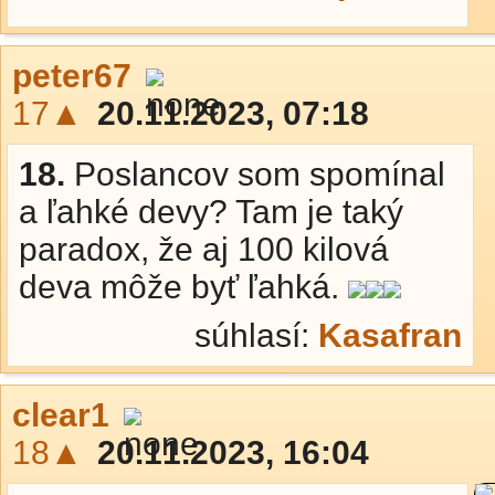
peter67
17▲
20.11.2023, 07:18
18.
Poslancov som spomínal
a ľahké devy? Tam je taký
paradox, že aj 100 kilová
deva môže byť ľahká.
súhlasí:
Kasafran
clear1
18▲
20.11.2023, 16:04