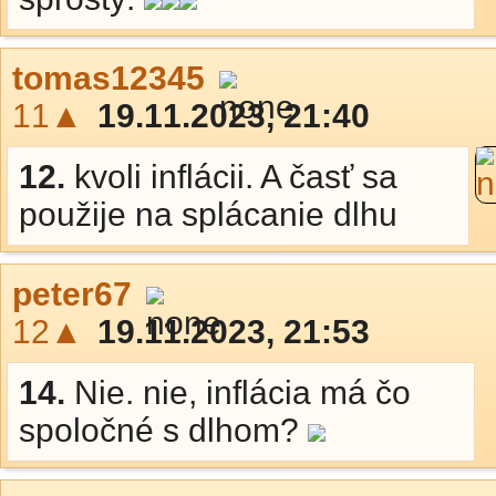
tomas12345
11▲
19.11.2023, 21:40
12.
kvoli inflácii. A časť sa
použije na splácanie dlhu
peter67
12▲
19.11.2023, 21:53
14.
Nie. nie, inflácia má čo
spoločné s dlhom?