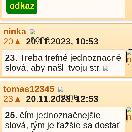
odkaz
ninka
20▲
20.11.2023, 10:53
23.
Treba trefné jednoznačné
slová, aby našli tvoju str.
tomas12345
23▲
20.11.2023, 12:53
25.
čím jednoznačnejšie
slová, tým je ťažšie sa dostať