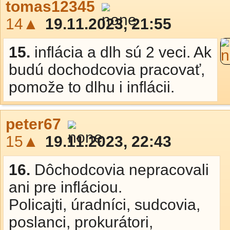
tomas12345
14▲
19.11.2023, 21:55
15.
inflácia a dlh sú 2 veci. Ak
budú dochodcovia pracovať,
pomože to dlhu i inflácii.
peter67
15▲
19.11.2023, 22:43
16.
Dôchodcovia nepracovali
ani pre infláciou.
Policajti, úradníci, sudcovia,
poslanci, prokurátori,