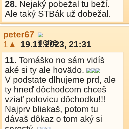
28.
Nejaký pobežal tu beží.
Ale taký STBák už dobežal.
peter67
1▲
19.11.2023, 21:31
11.
Tomáško no sám vidíš
aké si ty ale hovädo.
V podstate dlhujeme prd, ale
ty hneď dôchodcom chceš
vziať polovicu dôchodku!!!
Najprv bliakaš, potom tu
dávaš dôkaz o tom aký si
sprostý.