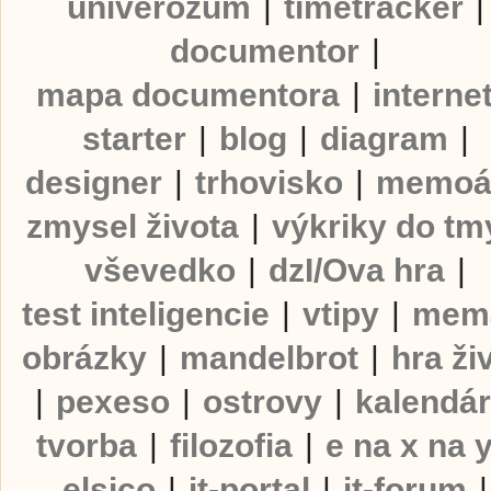
univerozum
|
timetracker
|
documentor
|
mapa documentora
|
interne
starter
|
blog
|
diagram
|
designer
|
trhovisko
|
memoá
zmysel života
|
výkriky do tm
vševedko
|
dzI/Ova hra
|
test inteligencie
|
vtipy
|
mem
obrázky
|
mandelbrot
|
hra ži
|
pexeso
|
ostrovy
|
kalendá
tvorba
|
filozofia
|
e na x na 
elsico
|
it-portal
|
it-forum
|