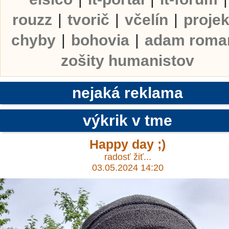
rouzz
|
tvorič
|
včelín
|
projek
chyby
|
bohovia
|
adam roma
zošity humanistov
nejaká reklama
výkrik v tme
Happy day ;)
radosť žiť...
03.05.2024 14:20