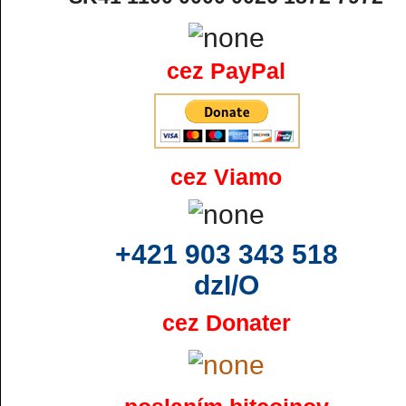
cez PayPal
cez Viamo
+421 903 343 518
dzI/O
cez Donater