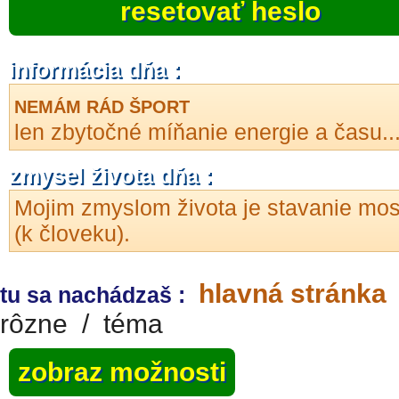
resetovať heslo
informácia dňa :
NEMÁM RÁD ŠPORT
len zbytočné míňanie energie a času..
zmysel života dňa :
Mojim zmyslom života je stavanie mos
(k človeku).
hlavná stránka
tu sa nachádzaš :
rôzne
/
téma
zobraz možnosti