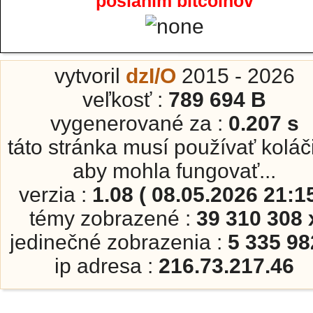
poslaním bitcoinov
vytvoril
dzI/O
2015 - 2026
veľkosť :
789 694 B
vygenerované za :
0.207 s
táto stránka musí používať koláč
aby mohla fungovať...
verzia :
1.08 ( 08.05.2026 21:15
témy zobrazené :
39 310 308 
jedinečné zobrazenia :
5 335 98
ip adresa :
216.73.217.46