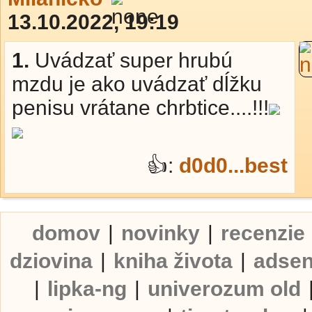
13.10.2022, 19:19
1.
Uvádzať super hrubú
mzdu je ako uvádzať dĺžku
penisu vrátane chrbtice....!!!
👍:
d0d0...best
domov
|
novinky
|
recenzie
dziovina
|
kniha života
|
adse
|
lipka-ng
|
univerozum old