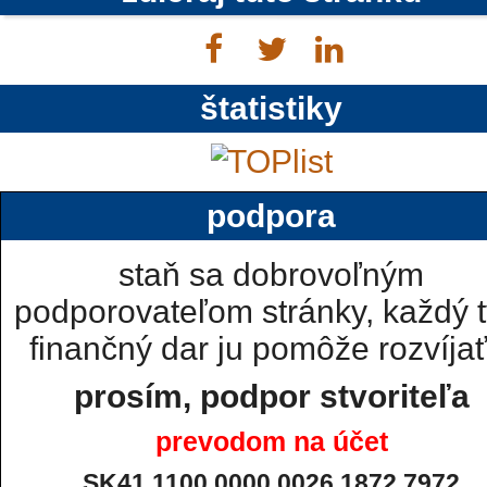
štatistiky
podpora
staň sa dobrovoľným
podporovateľom stránky, každý t
finančný dar ju pomôže rozvíjať.
prosím, podpor stvoriteľa
prevodom na účet
SK41 1100 0000 0026 1872 7972