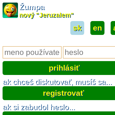
Žumpa
nový "Jeruzalem"
sk
|
en
|
ak chceš diskutovať, musíš sa...
registrovať
ak si zabudol heslo...