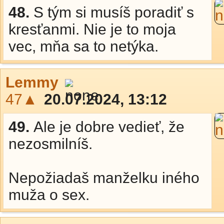
48.
S tým si musíš poradiť s
kresťanmi. Nie je to moja
vec, mňa sa to netýka.
Lemmy
47▲
20.07.2024, 13:12
49.
Ale je dobre vedieť, že
nezosmilníš.
Nepožiadaš manželku iného
muža o sex.