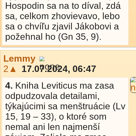
Hospodin sa na to díval, zdá
sa, celkom zhovievavo, lebo
sa o chvíľu zjavil Jákobovi a
požehnal ho (Gn 35, 9).
Lemmy
2▲
17.07.2024, 06:47
4.
Kniha Leviticus ma zasa
odpudzovala detailami,
týkajúcimi sa menštruácie (Lv
15, 19 – 33), o ktoré som
nemal ani len najmenší