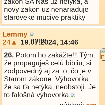
zakon SA Nas uz netyka, a
novy zakon uz nenariaduje
staroveke mucive praktiky
Lemmy
24▲
19.07.2024, 14:46
26.
Potom ho zakážte!!! Tým,
že propaguješ celú bibliu, si
zodpovedný aj za to, čo je v
Starom zákone. Výhovorka,
že sa ťa netýka, neobstojí. Je
to falošná výhovorka.