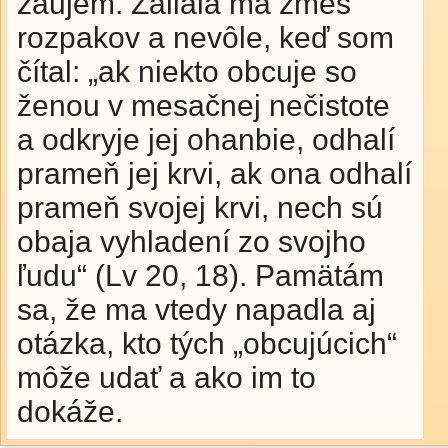
záujem. Zaliala ma zmes
rozpakov a nevôle, keď som
čítal: „ak niekto obcuje so
ženou v mesačnej nečistote
a odkryje jej ohanbie, odhalí
prameň jej krvi, ak ona odhalí
prameň svojej krvi, nech sú
obaja vyhladení zo svojho
ľudu“ (Lv 20, 18). Pamätám
sa, že ma vtedy napadla aj
otázka, kto tých „obcujúcich“
môže udať a ako im to
dokáže.