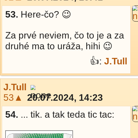
53.
Here-čo? 😉
Za prvé neviem, čo to je a za
druhé ma to uráža, hihi 😉
👍:
J.Tull
J.Tull
53▲
20.07.2024, 14:23
54.
... tik. a tak teda tic tac: