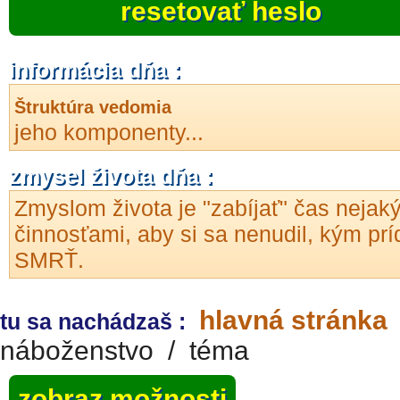
resetovať heslo
informácia dňa :
Štruktúra vedomia
jeho komponenty...
zmysel života dňa :
Zmyslom života je "zabíjať" čas nejak
činnosťami, aby si sa nenudil, kým prí
SMRŤ.
hlavná stránka
tu sa nachádzaš :
náboženstvo
/
téma
zobraz možnosti