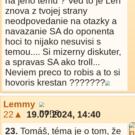
na jeho temu ? Ved to je Len
znova z tvojej strany
neodpovedanie na otazky a
navazanie SA do oponenta
hoci to nijako nesuvisi s
temou.... Si mizerny diskuter,
a spravas SA ako troll...
Neviem preco to robis a to si
hovoris krestan ???????
Lemmy
22▲
19.07.2024, 14:40
23.
Tomáš, téma je o tom, že