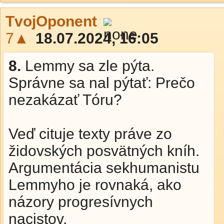
TvojOponent
7▲
18.07.2024, 16:05
8.
Lemmy sa zle pýta.
Správne sa nal pýtať: Prečo
nezakázať Tóru?
Veď cituje texty práve zo
židovských posvätných kníh.
Argumentácia sekhumanistu
Lemmyho je rovnaká, ako
názory progresívnych
nacistov.