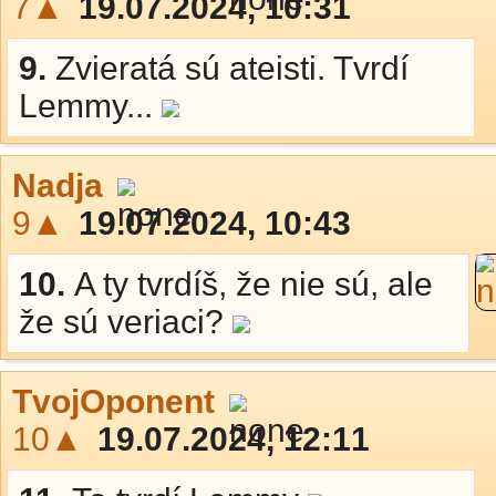
7▲
19.07.2024, 10:31
9.
Zvieratá sú ateisti. Tvrdí
Lemmy...
Nadja
9▲
19.07.2024, 10:43
10.
A ty tvrdíš, že nie sú, ale
že sú veriaci?
TvojOponent
10▲
19.07.2024, 12:11