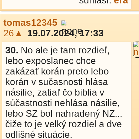
súhlasí:
era
tomas12345
26▲
19.07.2024, 17:33
30.
No ale je tam rozdieľ,
lebo exposlanec chce
zakázať korán preto lebo
korán v sučasnosti hlása
násilie, zatiaľ čo biblia v
súčastnosti nehlása násilie,
lebo SZ bol nahradený NZ...
čiže to je velký rozdiel a dve
odlišné situácie.