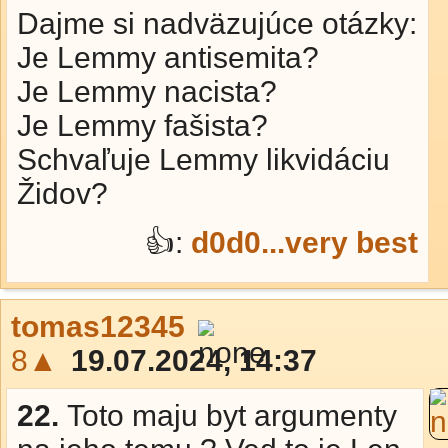
Dajme si nadväzujúce otázky:
Je Lemmy antisemita?
Je Lemmy nacista?
Je Lemmy fašista?
Schvaľuje Lemmy likvidáciu
Židov?
👍:
d0d0...very best
tomas12345
8▲
19.07.2024, 14:37
22.
Toto maju byt argumenty