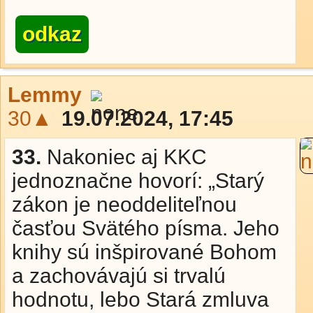
odkaz
Lemmy
30▲
19.07.2024, 17:45
33.
Nakoniec aj KKC
jednoznačne hovorí: „Starý
zákon je neoddeliteľnou
časťou Svätého písma. Jeho
knihy sú inšpirované Bohom
a zachovávajú si trvalú
hodnotu, lebo Stará zmluva