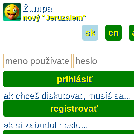
Žumpa
nový "Jeruzalem"
sk
|
en
|
ak chceš diskutovať, musíš sa...
registrovať
ak si zabudol heslo...