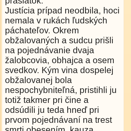
prasiatok.
Justícia prípad neodbila, hoci
nemala v rukách ľudských
páchateľov. Okrem
obžalovaných a sudcu prišli
na pojednávanie dvaja
žalobcovia, obhajca a osem
svedkov. Kým vina dospelej
obžalovanej bola
nespochybniteľná, pristihli ju
totiž takmer pri čine a
odsúdili ju teda hneď pri
prvom pojednávaní na trest
smrti obesením, kauza