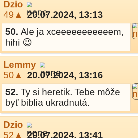
Dzio
49▲
20.07.2024, 13:13
50.
Ale ja xceeeeeeeeeeem,
hihi 😉
Lemmy
50▲
20.07.2024, 13:16
52.
Ty si heretik. Tebe môže
byť biblia ukradnutá.
Dzio
52▲
20.07.2024, 13:41