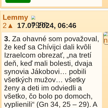
Lemmy
2▲
17.07.2024, 06:46
3.
Za ohavné som považoval,
že keď sa Chívijci dali kvôli
Izraelcom obrezať, „na tretí
deň, keď mali bolesti, dvaja
synovia Jákobovi… pobili
všetkých mužov… všetky
ženy a deti im odviedli a
všetko, čo bolo po domoch,
vyplienili“ (Gn 34, 25 – 29). A