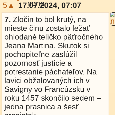
5▲
17.07.2024, 07:07
7.
Zločin to bol krutý, na
mieste činu zostalo ležať
ohlodané telíčko päťročného
Jeana Martina. Skutok si
pochopiteľne zaslúžil
pozornosť justície a
potrestanie páchateľov. Na
lavici obžalovaných ich v
Savigny vo Francúzsku v
roku 1457 skončilo sedem –
jedna prasnica a šesť