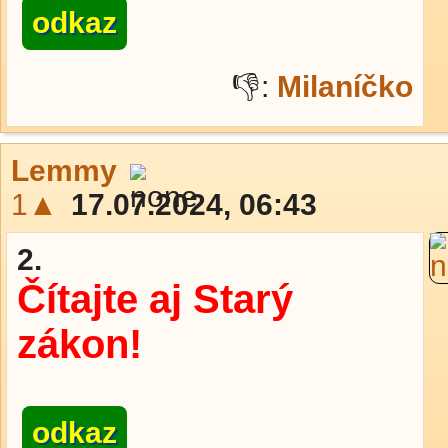
odkaz
👎:
Milaníčko
Lemmy
1▲
17.07.2024, 06:43
2.
Čítajte aj Starý
zákon!
odkaz