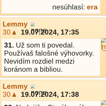
nesúhlasí:
era
Lemmy
30▲
19.07.2024, 17:35
31.
Už som ti povedal.
Používaš falošné výhovorky.
Nevidím rozdiel medzi
koránom a bibliou.
Lemmy
30▲
19.07.2024, 17:38