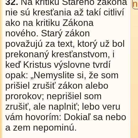
32.
Na kritiku Starého zákona
nie sú kresťania až takí citliví
ako na kritiku Zákona
nového. Starý zákon
považujú za text, ktorý už bol
prekonaný kresťanstvom, i
keď Kristus výslovne tvrdí
opak: „Nemyslite si, že som
prišiel zrušiť zákon alebo
prorokov; neprišiel som
zrušiť, ale naplniť; lebo veru
vám hovorím: Dokiaľ sa nebo
a zem nepominú.