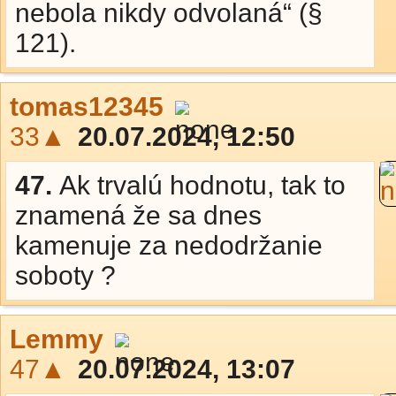
nebola nikdy odvolaná“ (§
121).
tomas12345
33▲
20.07.2024, 12:50
47.
Ak trvalú hodnotu, tak to
znamená že sa dnes
kamenuje za nedodržanie
soboty ?
Lemmy
47▲
20.07.2024, 13:07