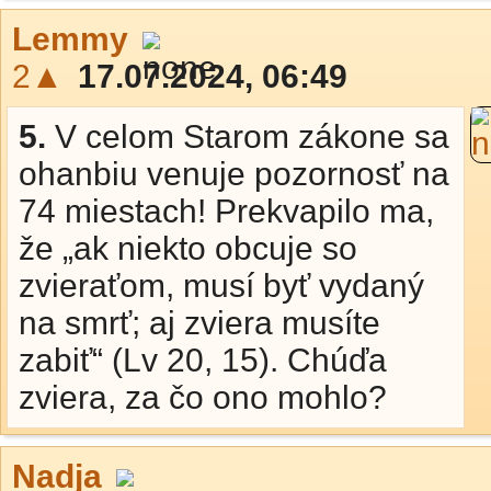
Lemmy
2▲
17.07.2024, 06:49
5.
V celom Starom zákone sa
ohanbiu venuje pozornosť na
74 miestach! Prekvapilo ma,
že „ak niekto obcuje so
zvieraťom, musí byť vydaný
na smrť; aj zviera musíte
zabiť“ (Lv 20, 15). Chúďa
zviera, za čo ono mohlo?
Nadja