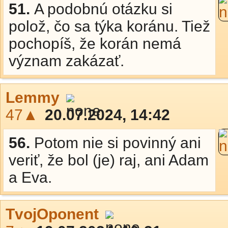
51.
A podobnú otázku si
polož, čo sa týka koránu. Tiež
pochopíš, že korán nemá
význam zakázať.
Lemmy
47▲
20.07.2024, 14:42
56.
Potom nie si povinný ani
veriť, že bol (je) raj, ani Adam
a Eva.
TvojOponent