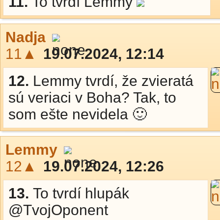
11.
To tvrdí Lemmy
Nadja
11▲
19.07.2024, 12:14
12.
Lemmy tvrdí, že zvieratá
sú veriaci v Boha? Tak, to
som ešte nevidela 🙂
Lemmy
12▲
19.07.2024, 12:26
13.
To tvrdí hlupák
@TvojOponent