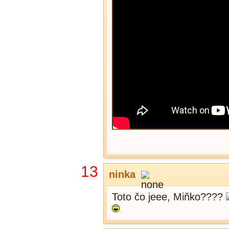
13
ninka
Toto čo jeee, Miňko????