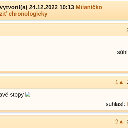
vytvoril(a) 24.12.2022 10:13
Milaníčko
ziť chronologicky
súhl
1▲
mavé stopy
súhlasí:
2▲