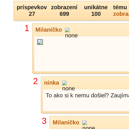
príspevkov
zobrazení
unikátne
tému 
27
699
100
zobra
1
Milaníčko
2
ninka
To ako si k nemu došiel? Zaují
3
Milaníčko