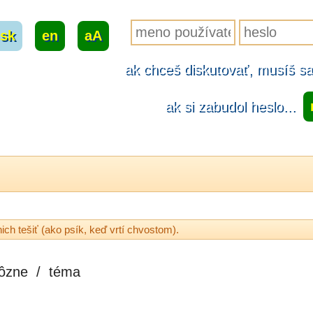
sk
|
en
|
aA
ak chceš diskutovať, musíš sa.
ak si zabudol heslo...
ich tešiť (ako psík, keď vrtí chvostom).
ôzne
/
téma