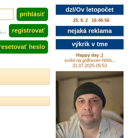
dzI/Ov letopočet
25. 8. 2 16:46:57
..
registrovať
nejaká reklama
výkrik v tme
resetovať heslo
Happy day ;)
svišti na golfovom hřišti...
31.07.2025 05:53