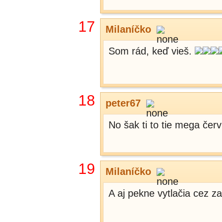
17
Milaníčko
Som rád, keď vieš.
18
peter67
No šak ti to tie mega čer
19
Milaníčko
A aj pekne vytlačia cez z