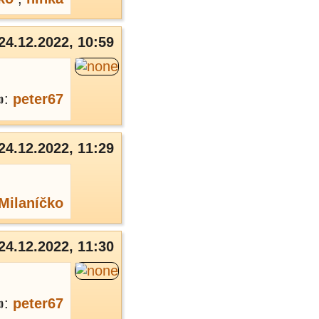
24.12.2022, 10:59
:
peter67
24.12.2022, 11:29
Milaníčko
24.12.2022, 11:30
:
peter67