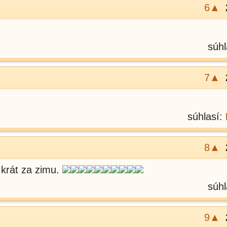
6▲
súhl
7▲
súhlasí:
8▲
krát za zimu.
súhl
9▲