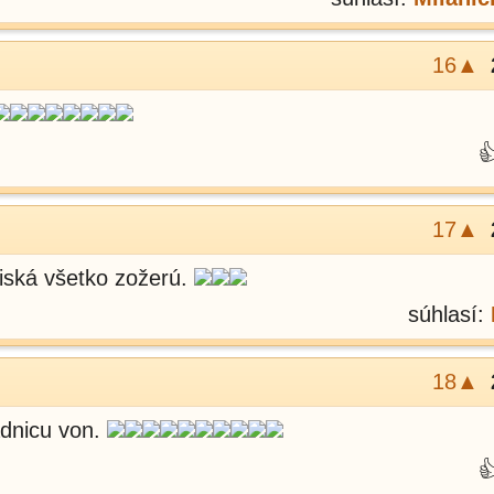
16▲

17▲
viská všetko zožerú.
súhlasí:
18▲
adnicu von.
