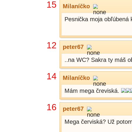
15
Milaníčko
Pesnička moja obľúbená k
12
peter67
..na WC? Sakra ty máš o
14
Milaníčko
Mám mega čreviská.
16
peter67
Mega červiská? Už potom 