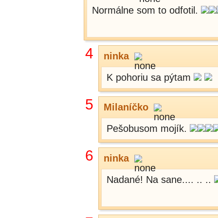
Normálne som to odfotil.
4
ninka
K pohoriu sa pýtam
5
Milaníčko
Pešobusom mojík.
6
ninka
Nadané! Na sane.... .. ..