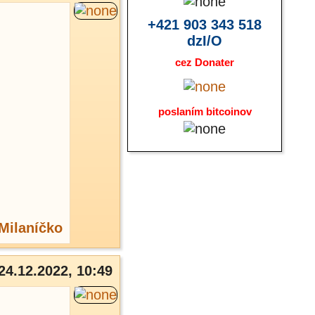
+421 903 343 518
dzI/O
cez Donater
poslaním bitcoinov
Milaníčko
24.12.2022, 10:49