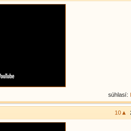
súhlasí:
10▲