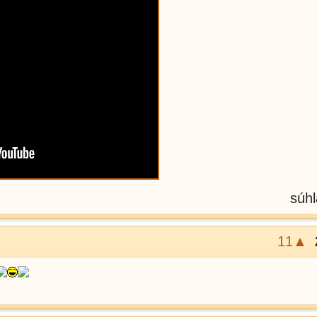
súhl
11▲