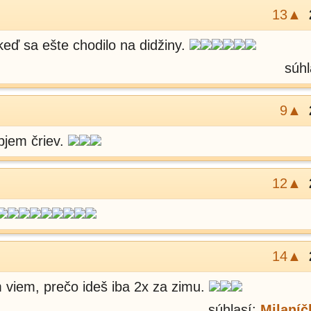
13▲
eď sa ešte chodilo na didžiny.
súhl
9▲
bjem čriev.
12▲
14▲
viem, prečo ideš iba 2x za zimu.
súhlasí:
Milaníč