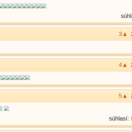
súhl
3▲
4▲
5▲
súhlasí: