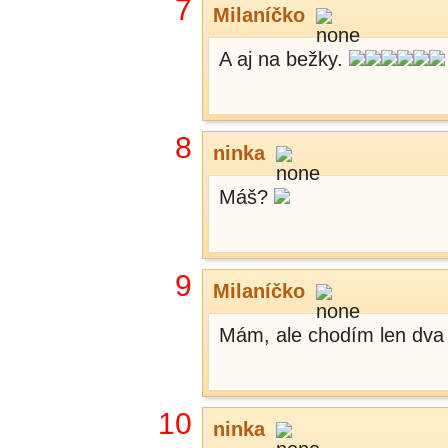
7
Milaníčko
A aj na bežky.
8
ninka
Máš?
9
Milaníčko
Mám, ale chodím len dva 
10
ninka