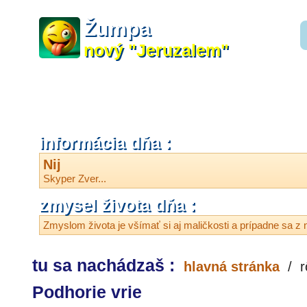
Žumpa
nový "Jeruzalem"
informácia dňa :
Nij
Skyper Zver...
zmysel života dňa :
Zmyslom života je všímať si aj maličkosti a prípadne sa z n
tu sa nachádzaš :
hlavná stránka
/
r
Podhorie vrie