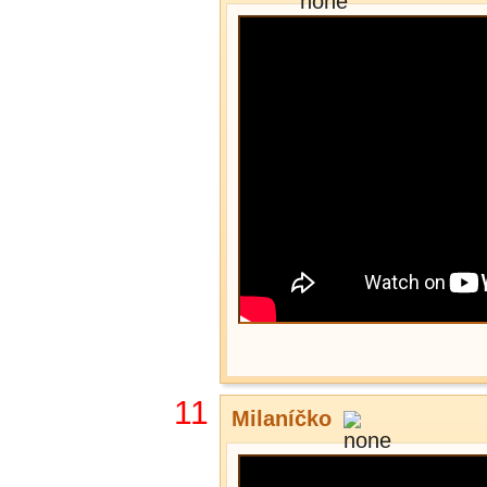
11
Milaníčko