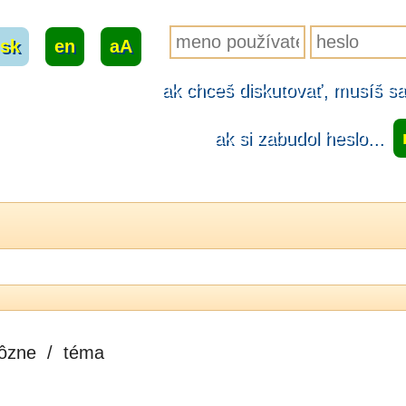
sk
|
en
|
aA
ak chceš diskutovať, musíš sa.
ak si zabudol heslo...
ôzne
/
téma