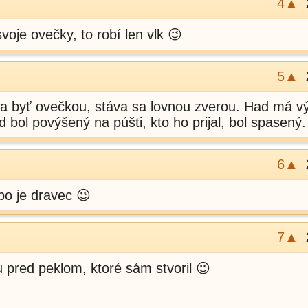
4▲
svoje ovečky, to robí len vlk 😉
5▲
va byť ovečkou, stáva sa lovnou zverou. Had má v
ad bol povýšený na púšti, kto ho prijal, bol spasený.
6▲
bo je dravec 😉
7▲
 pred peklom, ktoré sám stvoril 😉