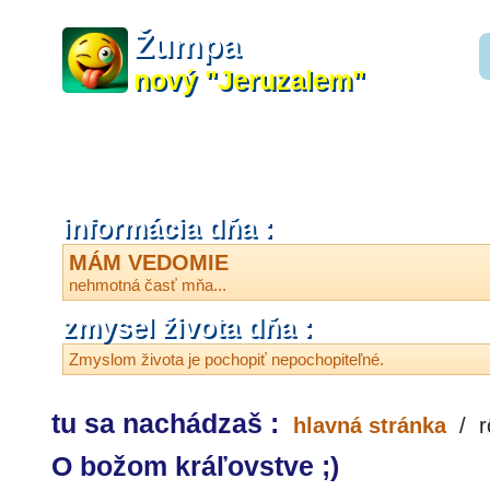
Žumpa
nový "Jeruzalem"
informácia dňa :
MÁM VEDOMIE
nehmotná časť mňa...
zmysel života dňa :
Zmyslom života je pochopiť nepochopiteľné.
tu sa nachádzaš :
hlavná stránka
/
r
O božom kráľovstve ;)