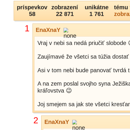
príspevkov
zobrazení
unikátne
tému 
58
22 871
1 761
zobra
1
EnaXnaY
Vraj v nebi sa nedá priučiť slobode 
Zaujímavé že všetci sa túžia dostať
Asi v tom nebi bude panovať tvrdá 
A na zem poslal svojho syna Ježiška
kráľovstva 😉
Joj smejem sa jak ste všetci kresťani
2
EnaXnaY