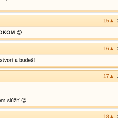
15▲
OKOM
😉
16▲
stvorí a budeš!
17▲
m slúžiť 😉
18▲