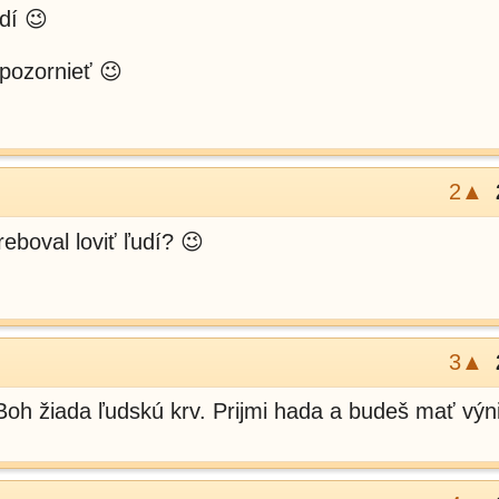
dí 😉
spozornieť 😉
2▲
boval loviť ľudí? 😉
3▲
Boh žiada ľudskú krv. Prijmi hada a budeš mať výn