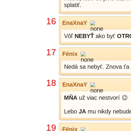
splatiť.
16
EnaXnaY
Vôľ
NEBYŤ
ako byť
OTR
17
Fénix
Nedá sa nebyť. Znova ťa 
18
EnaXnaY
MŇA
už viac nestvorí 😉
Lebo
JA
mu nikdy nebude
19
Fénix