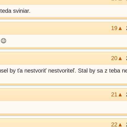
teda sviniar.
19▲
😉
20▲
el by ťa nestvoriť nestvoriteľ. Stal by sa z teba ne
21▲
22▲