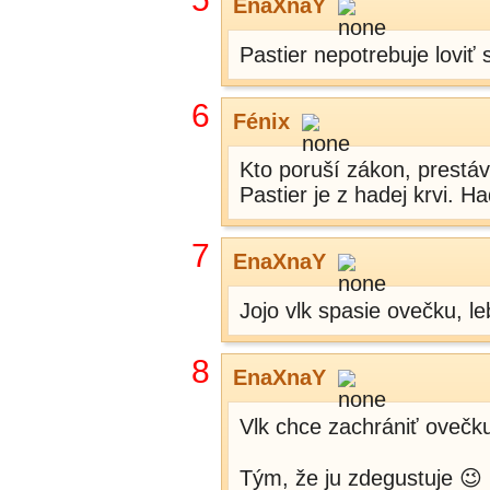
EnaXnaY
Pastier nepotrebuje loviť 
6
Fénix
Kto poruší zákon, prestá
Pastier je z hadej krvi. H
7
EnaXnaY
Jojo vlk spasie ovečku, le
8
EnaXnaY
Vlk chce zachrániť ovečku
Tým, že ju zdegustuje 😉