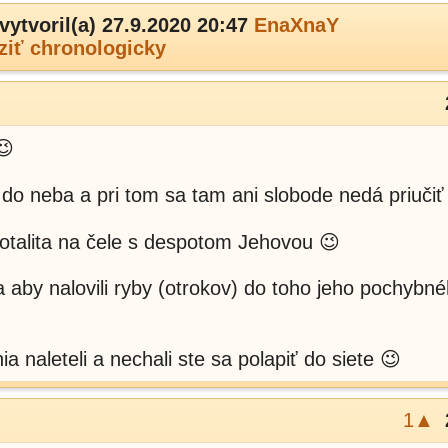
vytvoril(a) 27.9.2020 20:47
EnaXnaY
ziť chronologicky
😉
 do neba a pri tom sa tam ani slobode nedá priučiť
totalita na čele s despotom Jehovou 😉
 aby nalovili ryby (otrokov) do toho jeho pochybn
a naleteli a nechali ste sa polapiť do siete 😉
1▲