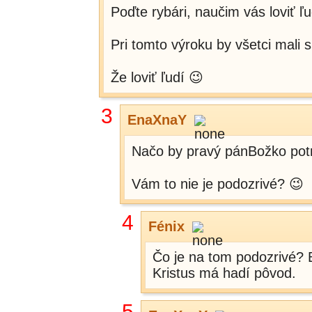
Poďte rybári, naučim vás loviť ľu
Pri tomto výroku by všetci mali 
Že loviť ľudí 😉
3
EnaXnaY
Načo by pravý pánBožko potre
Vám to nie je podozrivé? 😉
4
Fénix
Čo je na tom podozrivé? 
Kristus má hadí pôvod.
5