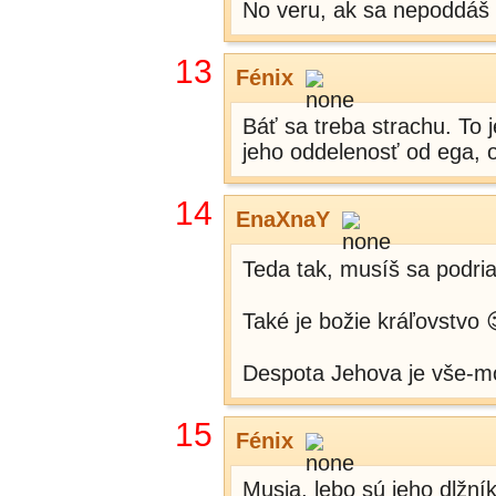
No veru, ak sa nepoddáš v
13
Fénix
Báť sa treba strachu. To 
jeho oddelenosť od ega, o
14
EnaXnaY
Teda tak, musíš sa podria
Také je božie kráľovstvo 
Despota Jehova je vše-mo
15
Fénix
Musia, lebo sú jeho dlžník