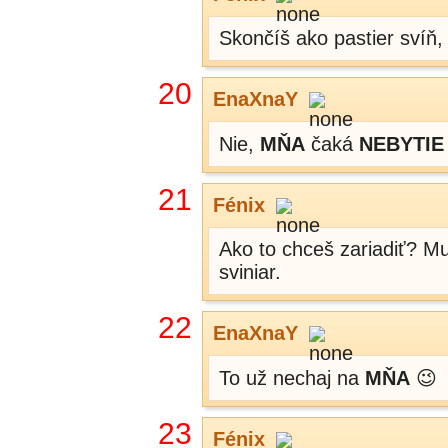
Skončíš ako pastier svíň, 
20
EnaXnaY
Nie,
MŇA
čaká
NEBYTIE
21
Fénix
Ako to chceš zariadiť? Mus
sviniar.
22
EnaXnaY
To už nechaj na
MŇA
😉
23
Fénix