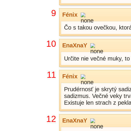
9
Fénix
Čo s takou ovečkou, ktor
10
EnaXnaY
Určite nie večné muky, to
11
Fénix
Prudérnosť je skrytý sad
sadizmus. Večné veky trv
Existuje len strach z pekl
12
EnaXnaY