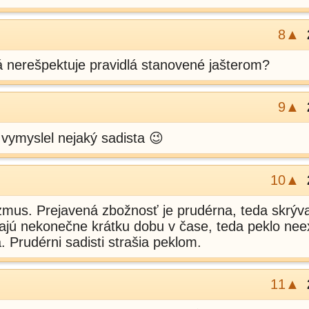
8▲
á nerešpektuje pravidlá stanovené jašterom?
9▲
 vymyslel nejaký sadista 😉
10▲
izmus. Prejavená zbožnosť je prudérna, teda skrýv
ajú nekonečne krátku dobu v čase, teda peklo neex
a. Prudérni sadisti strašia peklom.
11▲