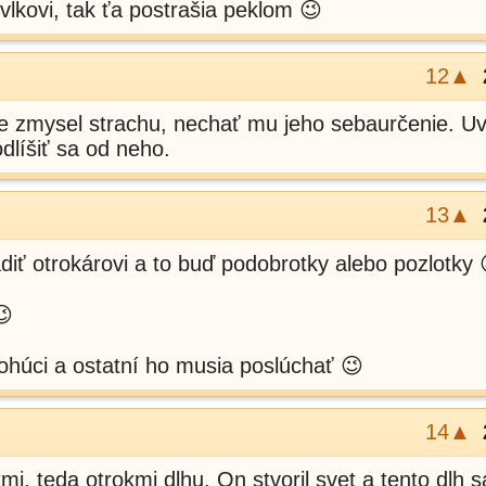
lkovi, tak ťa postrašia peklom 😉
12▲
je zmysel strachu, nechať mu jeho sebaurčenie. U
dlíšiť sa od neho.
13▲
diť otrokárovi a to buď podobrotky alebo pozlotky 
😉
húci a ostatní ho musia poslúchať 😉
14▲
mi, teda otrokmi dlhu. On stvoril svet a tento dlh 