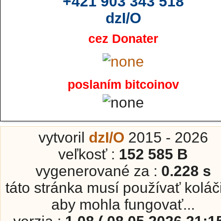
+421 903 343 518
dzI/O
cez Donater
poslaním bitcoinov
vytvoril
dzI/O
2015 - 2026
veľkosť :
152 585 B
vygenerované za :
0.228 s
táto stránka musí používať koláč
aby mohla fungovať...