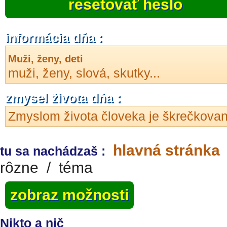
resetovať heslo
informácia dňa :
Muži, ženy, deti
muži, ženy, slová, skutky...
zmysel života dňa :
Zmyslom života človeka je škrečkovan
hlavná stránka
tu sa nachádzaš :
rôzne
/
téma
zobraz možnosti
Nikto a nič