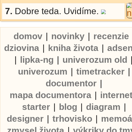
7.
Dobre teda. Uvidíme.
domov
|
novinky
|
recenzie
dziovina
|
kniha života
|
adse
|
lipka-ng
|
univerozum old
univerozum
|
timetracker
|
documentor
|
mapa documentora
|
interne
starter
|
blog
|
diagram
|
designer
|
trhovisko
|
memoá
zmysel života
|
výkriky do tm