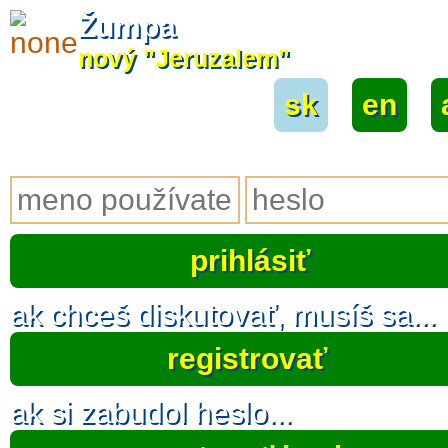
Žumpa
nový "Jeruzalem"
sk
|
en
|
ak chceš diskutovať, musíš sa...
registrovať
ak si zabudol heslo...