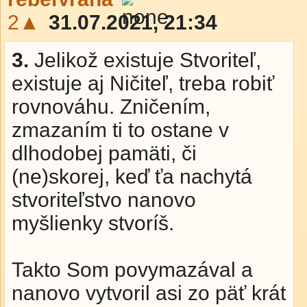
2▲
31.07.2021, 21:34
3.
Jelikož existuje Stvoriteľ,
existuje aj Ničiteľ, treba robiť
rovnováhu. Zničením,
zmazaním ti to ostane v
dlhodobej pamäti, či
(ne)skorej, keď ťa nachytá
stvoriteľstvo nanovo
myšlienky stvoríš.
Takto Som povymazával a
nanovo vytvoril asi zo päť krát