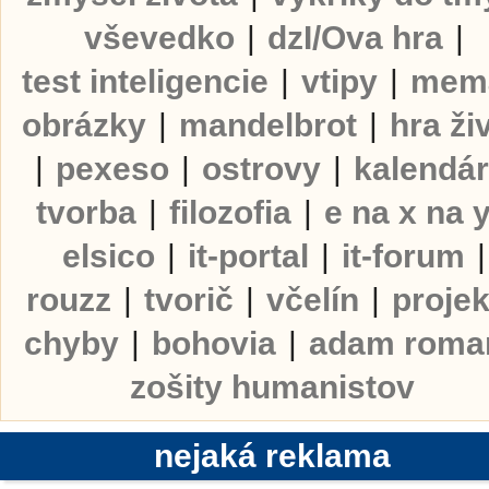
vševedko
|
dzI/Ova hra
|
test inteligencie
|
vtipy
|
mem
obrázky
|
mandelbrot
|
hra ži
|
pexeso
|
ostrovy
|
kalendá
tvorba
|
filozofia
|
e na x na 
elsico
|
it-portal
|
it-forum
|
rouzz
|
tvorič
|
včelín
|
projek
chyby
|
bohovia
|
adam roma
zošity humanistov
nejaká reklama