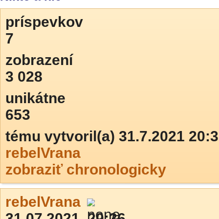
príspevkov
7
zobrazení
3 028
unikátne
653
tému vytvoril(a) 31.7.2021 20:
rebelVrana
zobraziť chronologicky
rebelVrana
31.07.2021, 20:36