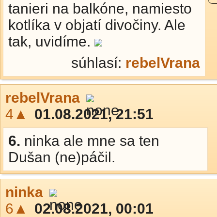
tanieri na balkóne, namiesto
kotlíka v objatí divočiny. Ale
tak, uvidíme.
súhlasí:
rebelVrana
rebelVrana
4▲
01.08.2021, 21:51
6.
ninka ale mne sa ten
Dušan (ne)páčil.
ninka
6▲
02.08.2021, 00:01