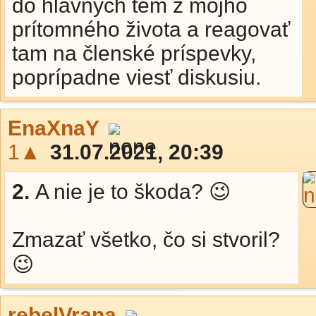
do hlavných tém z môjho
prítomného života a reagovať
tam na členské príspevky,
poprípadne viesť diskusiu.
EnaXnaY
1▲
31.07.2021, 20:39
2.
A nie je to škoda? 😉
Zmazať všetko, čo si stvoril?
😉
rebelVrana