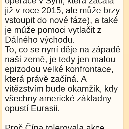
operace v Sýrii, která začala
již v roce 2015, ale může brzy
vstoupit do nové fáze), a také
je může pomoci vytlačit z
Dálného východu.
To, co se nyní děje na západě
naší země, je tedy jen malou
epizodou velké konfrontace,
která právě začíná. A
vítězstvím bude okamžik, kdy
všechny americké základny
opustí Eurasii.
Proč Čína tolerovala akce