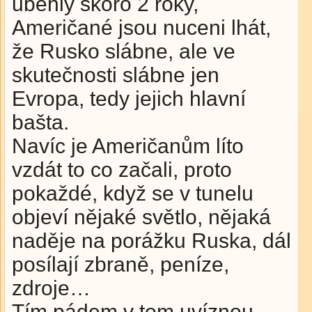
uběhly skoro 2 roky,
Američané jsou nuceni lhát,
že Rusko slábne, ale ve
skutečnosti slábne jen
Evropa, tedy jejich hlavní
bašta.
Navíc je Američanům líto
vzdát to co začali, proto
pokaždé, když se v tunelu
objeví nějaké světlo, nějaká
naděje na porážku Ruska, dál
posílají zbraně, peníze,
zdroje…
Tím pádem v tom uvíznou