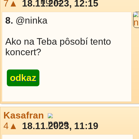
7▲
18.11.2023, 12:15
8.
@ninka
Ako na Teba pôsobí tento
koncert?
odkaz
Kasafran
4▲
18.11.2023, 11:19