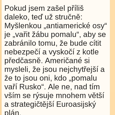
Pokud jsem zašel příliš
daleko, teď už stručně:
Myšlenkou „antiamerické osy“
je „vařit žábu pomalu“, aby se
zabránilo tomu, že bude cítit
nebezpečí a vyskočí z kotle
předčasně. Američané si
mysleli, že jsou nejchytřejší a
že to jsou oni, kdo „pomalu
vaří Rusko“. Ale ne, nad tím
vším se rýsuje mnohem větší
a strategičtější Euroasijský
plán.