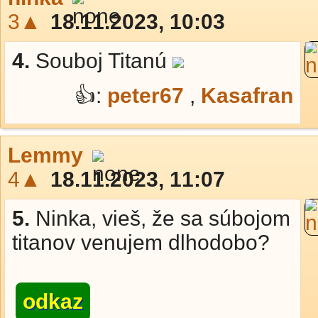
3▲
18.11.2023, 10:03
4.
Souboj Titanú
👍:
peter67
,
Kasafran
Lemmy
4▲
18.11.2023, 11:07
5.
Ninka, vieš, že sa súbojom
titanov venujem dlhodobo?
odkaz