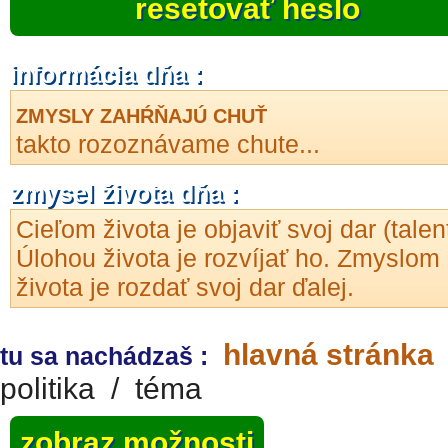
resetovať heslo
informácia dňa :
ZMYSLY ZAHŔŇAJÚ CHUŤ
takto rozoznávame chute...
zmysel života dňa :
Cieľom života je objaviť svoj dar (talen
Úlohou života je rozvíjať ho. Zmyslom
života je rozdať svoj dar ďalej.
hlavná stránka
tu sa nachádzaš :
politika
/
téma
zobraz možnosti