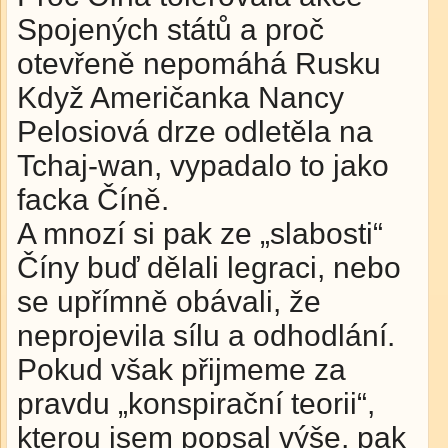
Spojených států a proč
otevřeně nepomáhá Rusku
Když Američanka Nancy
Pelosiová drze odletěla na
Tchaj-wan, vypadalo to jako
facka Číně.
A mnozí si pak ze „slabosti“
Číny buď dělali legraci, nebo
se upřímně obávali, že
neprojevila sílu a odhodlání.
Pokud však přijmeme za
pravdu „konspirační teorii“,
kterou jsem popsal výše, pak