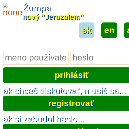
Žumpa
nový "Jeruzalem"
sk
|
en
|
ak chceš diskutovať, musíš sa...
registrovať
ak si zabudol heslo...