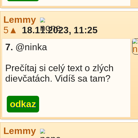
Lemmy
5▲
18.11.2023, 11:25
7.
@ninka
Prečítaj si celý text o zlých
dievčatách. Vidíš sa tam?
odkaz
Lemmy