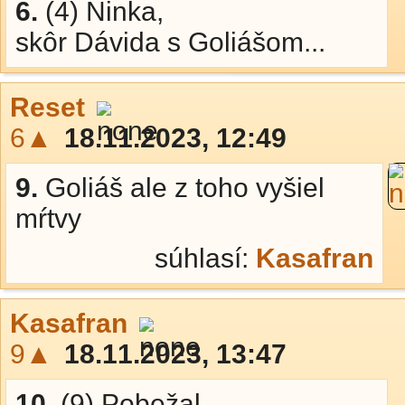
6.
(4) Ninka,
skôr Dávida s Goliášom...
Reset
6▲
18.11.2023, 12:49
9.
Goliáš ale z toho vyšiel
mŕtvy
súhlasí:
Kasafran
Kasafran
9▲
18.11.2023, 13:47
10.
(9) Pobežal,