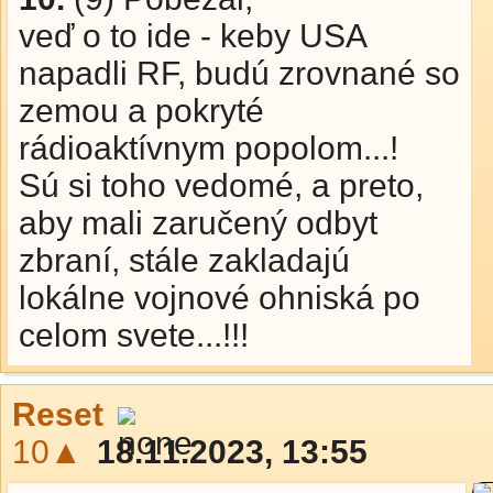
veď o to ide - keby USA
napadli RF, budú zrovnané so
zemou a pokryté
rádioaktívnym popolom...!
Sú si toho vedomé, a preto,
aby mali zaručený odbyt
zbraní, stále zakladajú
lokálne vojnové ohniská po
celom svete...!!!
Reset
10▲
18.11.2023, 13:55