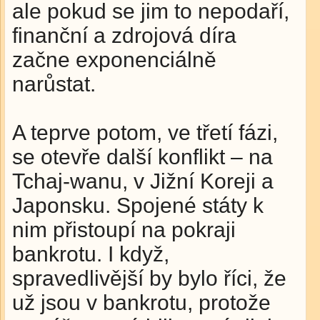
ale pokud se jim to nepodaří,
finanční a zdrojová díra
začne exponenciálně
narůstat.
A teprve potom, ve třetí fázi,
se otevře další konflikt – na
Tchaj-wanu, v Jižní Koreji a
Japonsku. Spojené státy k
nim přistoupí na pokraji
bankrotu. I když,
spravedlivější by bylo říci, že
už jsou v bankrotu, protože