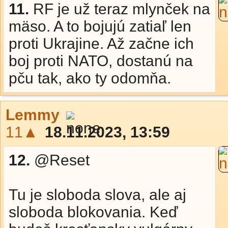
11.
RF je už teraz mlynček na
mäso. A to bojujú zatiaľ len
proti Ukrajine. Až začne ich
boj proti NATO, dostanú na
pču tak, ako ty odomňa.
Lemmy
11▲
18.11.2023, 13:59
12.
@Reset
Tu je sloboda slova, ale aj
sloboda blokovania. Keď