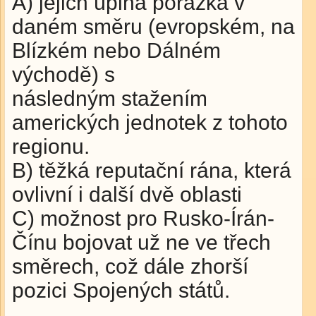
A) jejich úplná porážka v
daném směru (evropském, na
Blízkém nebo Dálném
východě) s
následným stažením
amerických jednotek z tohoto
regionu.
B) těžká reputační rána, která
ovlivní i další dvě oblasti
C) možnost pro Rusko-Írán-
Čínu bojovat už ne ve třech
směrech, což dále zhorší
pozici Spojených států.