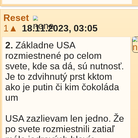
Reset
1▲
18.11.2023, 03:05
2.
Základne USA
rozmiestnené po celom
svete, kde sa dá, sú nutnosť.
Je to zdvihnutý prst kktom
ako je putin či kim čokoláda
um
USA zazlievam len jedno. Že
po svete rozmiestnili zatiaľ