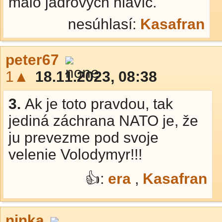
málo jadrových hlavíc.
nesúhlasí:
Kasafran
peter67
1▲
18.11.2023, 08:38
3.
Ak je toto pravdou, tak
jediná záchrana NATO je, že
ju prevezme pod svoje
velenie Volodymyr!!!
👍:
era
,
Kasafran
ninka