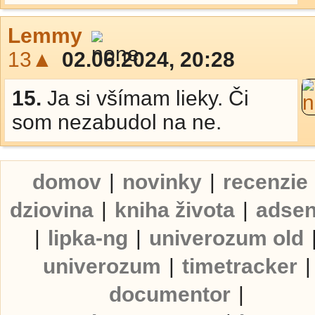
Lemmy
13▲
02.06.2024, 20:28
15.
Ja si všímam lieky. Či
som nezabudol na ne.
domov
|
novinky
|
recenzie
dziovina
|
kniha života
|
adse
|
lipka-ng
|
univerozum old
univerozum
|
timetracker
|
documentor
|