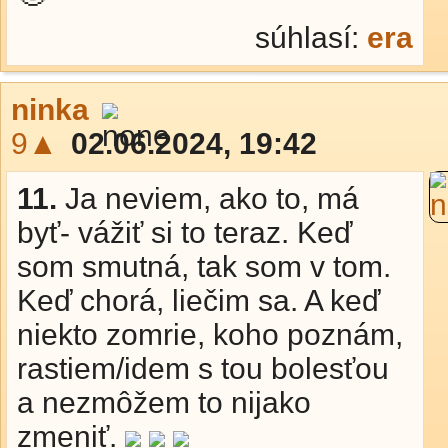
súhlasí:
era
ninka
9▲
02.06.2024, 19:42
11.
Ja neviem, ako to, má
byť- vážiť si to teraz. Keď
som smutná, tak som v tom.
Keď chorá, liečim sa. A keď
niekto zomrie, koho poznám,
rastiem/idem s tou bolesťou
a nezmôžem to nijako
zmeniť.