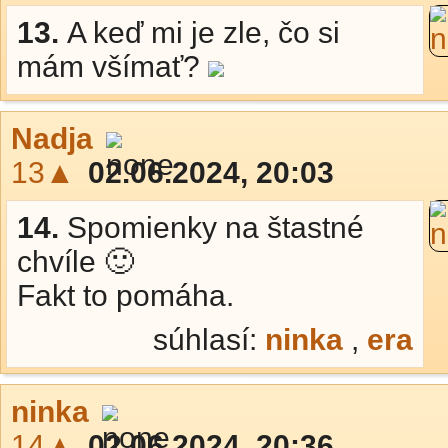
13.
A keď mi je zle, čo si
mám všímať?
Nadja
13▲
02.06.2024, 20:03
14.
Spomienky na štastné
chvíle 🙂
Fakt to pomáha.
súhlasí:
ninka
,
era
ninka
14▲
02.06.2024, 20:36