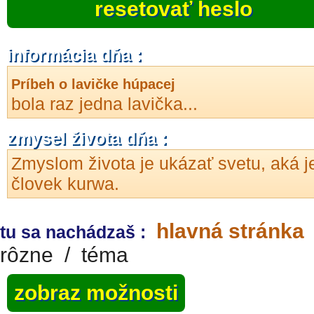
resetovať heslo
informácia dňa :
Príbeh o lavičke húpacej
bola raz jedna lavička...
zmysel života dňa :
Zmyslom života je ukázať svetu, aká j
človek kurwa.
hlavná stránka
tu sa nachádzaš :
rôzne
/
téma
zobraz možnosti