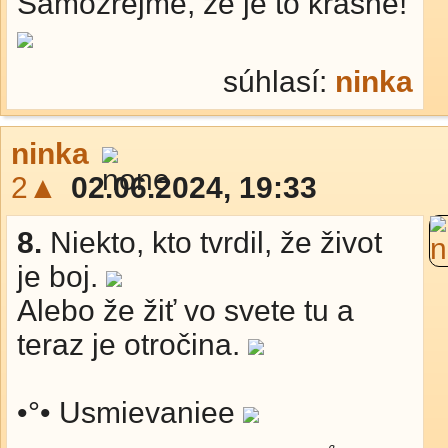
Samozrejme, že je to krásne!
súhlasí:
ninka
ninka
2▲
02.06.2024, 19:33
8.
Niekto, kto tvrdil, že život
je boj.
Alebo že žiť vo svete tu a
teraz je otročina.
•°• Usmievaniee