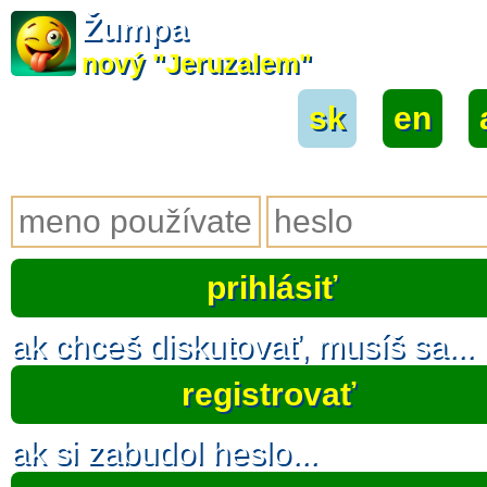
Žumpa
nový "Jeruzalem"
sk
|
en
|
ak chceš diskutovať, musíš sa...
registrovať
ak si zabudol heslo...