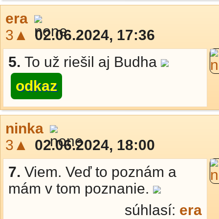
era
3▲
02.06.2024, 17:36
5.
To už riešil aj Budha
odkaz
ninka
3▲
02.06.2024, 18:00
7.
Viem. Veď to poznám a
mám v tom poznanie.
súhlasí:
era