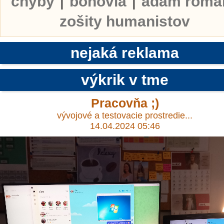
chyby
|
bohovia
|
adam roma
zošity humanistov
nejaká reklama
výkrik v tme
Pracovňa ;)
vývojové a testovacie prostredie...
14.04.2024 05:46