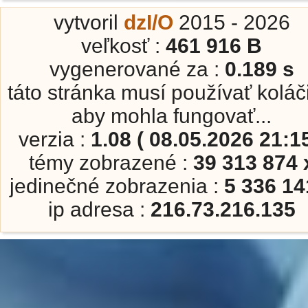
vytvoril
dzI/O
2015 - 2026
veľkosť :
461 916 B
vygenerované za :
0.189 s
táto stránka musí používať koláč
aby mohla fungovať...
verzia :
1.08 ( 08.05.2026 21:15
témy zobrazené :
39 313 874 
jedinečné zobrazenia :
5 336 14
ip adresa :
216.73.216.135