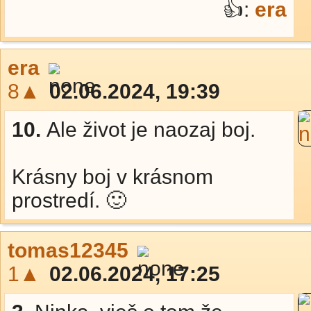
👍:
era
era
8▲
02.06.2024, 19:39
10.
Ale život je naozaj boj.
Krásny boj v krásnom
prostredí. 🙂
tomas12345
1▲
02.06.2024, 17:25