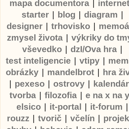
mapa documentora
|
interne
starter
|
blog
|
diagram
|
designer
|
trhovisko
|
memoá
zmysel života
|
výkriky do tm
vševedko
|
dzI/Ova hra
|
test inteligencie
|
vtipy
|
mem
obrázky
|
mandelbrot
|
hra ži
|
pexeso
|
ostrovy
|
kalendá
tvorba
|
filozofia
|
e na x na 
elsico
|
it-portal
|
it-forum
|
rouzz
|
tvorič
|
včelín
|
projek