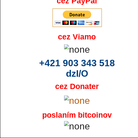
cez PayPal
cez Viamo
+421 903 343 518
dzI/O
cez Donater
poslaním bitcoinov