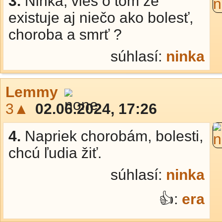
3.
Ninka, vieš o tom že
existuje aj niečo ako bolesť,
choroba a smrť ?
súhlasí:
ninka
Lemmy
3▲
02.06.2024, 17:26
4.
Napriek chorobám, bolesti,
chcú ľudia žiť.
súhlasí:
ninka
👍:
era