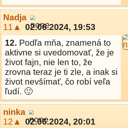
Nadja
11▲
02.06.2024, 19:53
12.
Podľa mňa, znamená to
aktivne si uvedomovať, že je
život fajn, nie len to, že
zrovna teraz je ti zle, a inak si
život nevšímať, čo robí veľa
ľudí. 🙂
ninka
12▲
02.06.2024, 20:01