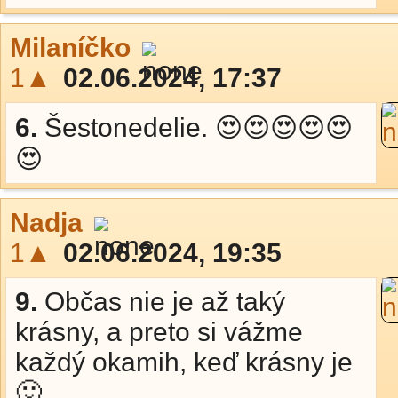
Milaníčko
1▲
02.06.2024, 17:37
6.
Šestonedelie. 😍😍😍😍😍
😍
Nadja
1▲
02.06.2024, 19:35
9.
Občas nie je až taký
krásny, a preto si vážme
každý okamih, keď krásny je
🙂