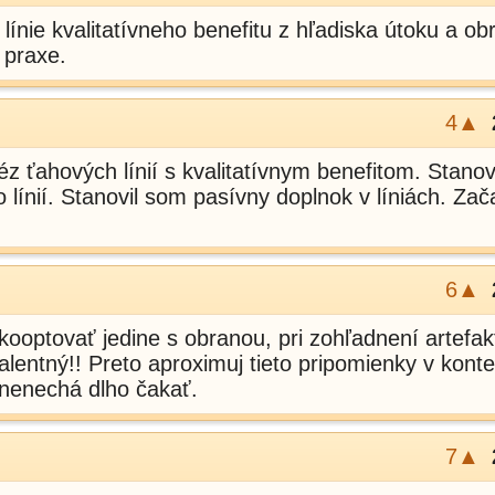
línie kvalitatívneho benefitu z hľadiska útoku a ob
 praxe.
4▲
éz ťahových línií s kvalitatívnym benefitom. Stanov
 línií. Stanovil som pasívny doplnok v líniách. Zač
6▲
ooptovať jedine s obranou, pri zohľadnení artefak
lentný!! Preto aproximuj tieto pripomienky v kontex
 nenechá dlho čakať.
7▲