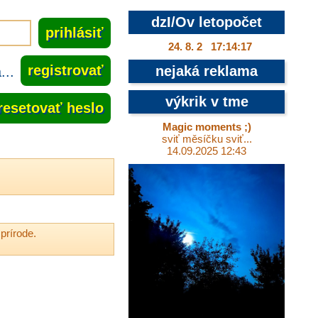
dzI/Ov letopočet
24. 8. 2 17:14:18
..
registrovať
nejaká reklama
výkrik v tme
resetovať heslo
Magic moments ;)
sviť měsíčku sviť...
14.09.2025 12:43
prírode.