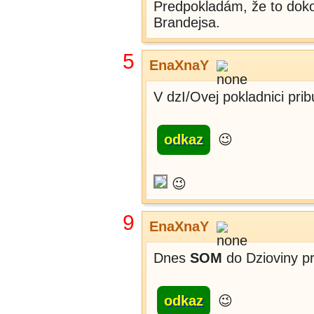
Predpokladám, že to dok
Brandejsa.
5
EnaXnaY
V dzI/Ovej pokladnici prib
odkaz
😉
😉
9
EnaXnaY
Dnes
SOM
do Dzioviny pri
odkaz
😉