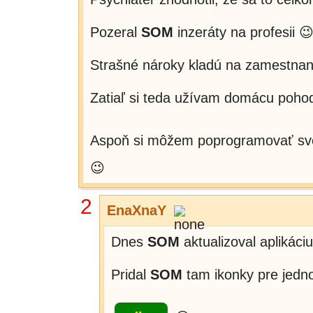
Pozeral
SOM
inzeráty na profesii 
Strašné nároky kladú na zamestna
Zatiaľ si teda užívam domácu poho
Aspoň si môžem poprogramovať svoj
😉
2
EnaXnaY
Dnes
SOM
aktualizoval aplikáci
Pridal
SOM
tam ikonky pre jednot