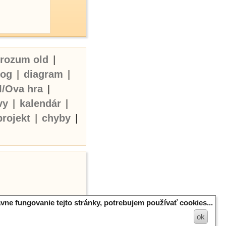
erozum old
|
log
|
diagram
|
I/Ova hra
|
vy
|
kalendár
|
projekt
|
chyby
|
vne fungovanie tejto stránky, potrebujem používať cookies...
ok