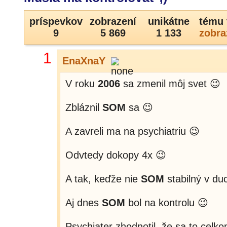
príspevkov
zobrazení
unikátne
tému 
9
5 869
1 133
zobra
1
EnaXnaY
V roku
2006
sa zmenil môj svet 😉
Zbláznil
SOM
sa 😉
A zavreli ma na psychiatriu 😉
Odvtedy dokopy 4x 😉
A tak, keďže nie
SOM
stabilný v du
Aj dnes
SOM
bol na kontrolu 😉
Psychiater zhodnotil, že sa to celk