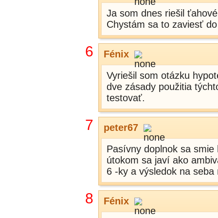
Ja som dnes riešil ťahové 
Chystám sa to zaviesť do
6
Fénix
Vyriešil som otázku hypot
dve zásady použitia týchto
testovať.
7
peter67
Pasívny doplnok sa smie k
útokom sa javí ako ambiva
6 -ky a výsledok na seba
8
Fénix