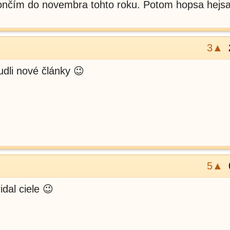
ončím do novembra tohto roku. Potom hopsa hejs
3▲
udli nové články 😉
5▲
dal ciele 😉