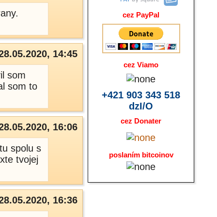
rany.
cez PayPal
28.05.2020, 14:45
cez Viamo
il som
al som to
+421 903 343 518
dzI/O
cez Donater
28.05.2020, 16:06
tu spolu s
poslaním bitcoinov
te tvojej
28.05.2020, 16:36