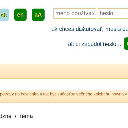
sk
|
en
|
aA
ak chceš diskutovať, musíš sa.
ak si zabudol heslo...
 potravy na howienka a tak byť súčasťou večného kolobehu howna v 
ôzne
/
téma