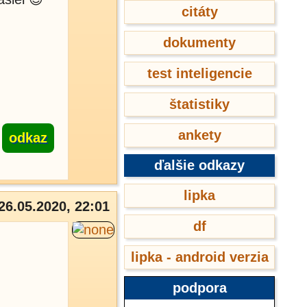
citáty
dokumenty
test inteligencie
štatistiky
ankety
odkaz
ďalšie odkazy
lipka
26.05.2020, 22:01
df
lipka - android verzia
podpora