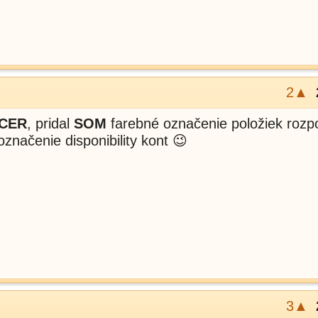
2▲
NCER
, pridal
SOM
farebné označenie položiek rozp
značenie disponibility kont 😉
3▲