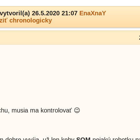
vytvoril(a) 26.5.2020 21:07
EnaXnaY
ziť chronologicky
chu, musia ma kontrolovať 😉
om dobre vyvíja, už len keby
SOM
nejakú robotku na