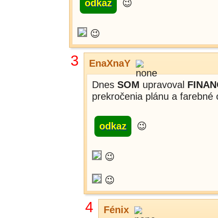
odkaz
😉
😉
3
EnaXnaY
Dnes
SOM
upravoval
FINA
prekročenia plánu a farebné o
odkaz
😉
😉
😉
4
Fénix