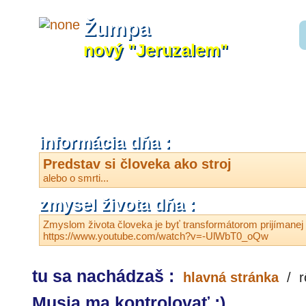
Žumpa
nový "Jeruzalem"
informácia dňa :
Predstav si človeka ako stroj
alebo o smrti...
zmysel života dňa :
Zmyslom života človeka je byť transformátorom prijímanej
https://www.youtube.com/watch?v=-UlWbT0_oQw
tu sa nachádzaš :
hlavná stránka
/
r
Musia ma kontrolovať ;)