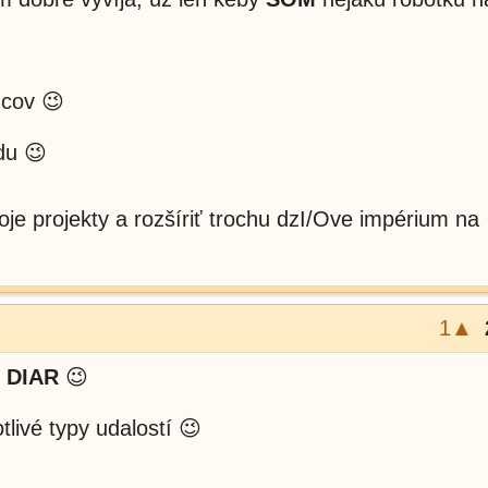

ncov 😉
du 😉
e projekty a rozšíriť trochu dzI/Ove impérium na
1▲
u
DIAR
😉
livé typy udalostí 😉