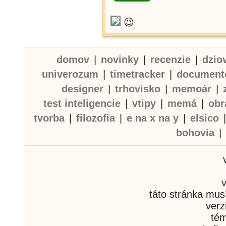
😉
domov
|
novinky
|
recenzie
|
dzio
univerozum
|
timetracker
|
document
designer
|
trhovisko
|
memoár
|
test inteligencie
|
vtipy
|
memá
|
obr
tvorba
|
filozofia
|
e na x na y
|
elsico
bohovia
|
táto stránka mus
verz
té