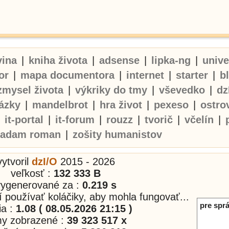
vina
|
kniha života
|
adsense
|
lipka-ng
|
univ
or
|
mapa documentora
|
internet
|
starter
|
b
zmysel života
|
výkriky do tmy
|
vševedko
|
dz
ázky
|
mandelbrot
|
hra život
|
pexeso
|
ostro
|
it-portal
|
it-forum
|
rouzz
|
tvorič
|
včelín
|
adam roman
|
zošity humanistov
vytvoril
dzI/O
2015 - 2026
veľkosť :
132 333 B
vygenerované za :
0.219 s
í používať koláčiky, aby mohla fungovať...
pre sprá
ia :
1.08 ( 08.05.2026 21:15 )
my zobrazené :
39 323 517 x