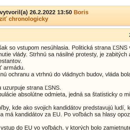
vytvoril(a) 26.2.2022 13:50
Boris
ziť chronologicky
šak so vstupom nesúhlasia. Politická strana ĽSNS
tie vlády. Strhnú sa násilné protesty, je zabitých 
estantov.
iť armádu.
ajnú ochranu a vtrhnú do vládnych budov, vláda bol
du uzurpuje strana ĽSNS.
lácie absolútne odmieta, jedná sa štatisticky o m
ľby, kde ako svojich kandidátov predstavujú ludí, k
ia má kandidátov za EU. Po voľbách sa hlasy opoz
 vstup do EU vo voľbách, v ktorých bolo zamietnut