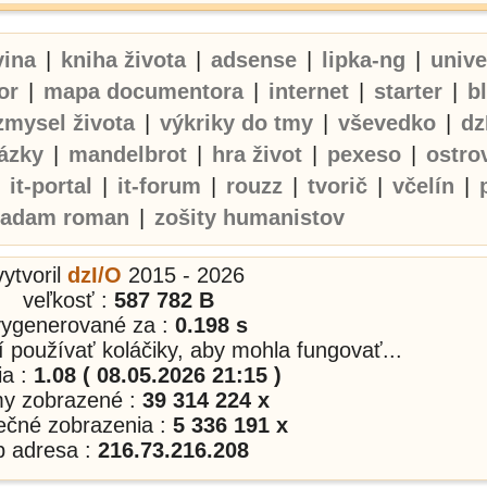
vina
|
kniha života
|
adsense
|
lipka-ng
|
univ
or
|
mapa documentora
|
internet
|
starter
|
b
zmysel života
|
výkriky do tmy
|
vševedko
|
dz
ázky
|
mandelbrot
|
hra život
|
pexeso
|
ostro
|
it-portal
|
it-forum
|
rouzz
|
tvorič
|
včelín
|
adam roman
|
zošity humanistov
vytvoril
dzI/O
2015 - 2026
veľkosť :
587 782 B
vygenerované za :
0.198 s
í používať koláčiky, aby mohla fungovať...
ia :
1.08 ( 08.05.2026 21:15 )
my zobrazené :
39 314 224 x
nečné zobrazenia :
5 336 191 x
p adresa :
216.73.216.208