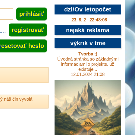
dzI/Ov letopočet
23. 8. 2 22:48:08
..
registrovať
nejaká reklama
výkrik v tme
resetovať heslo
Tvorba ;)
Úvodná stránka so základnými
informáciami o projekte, už
existuje...
12.01.2024 21:08
ý náš čin vyvolá