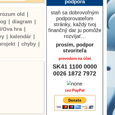
podpora
staň sa dobrovoľným
erozum old
|
podporovateľom
log
|
diagram
|
stránky, každý tvoj
I/Ova hra
|
finančný dar ju pomôže
rozvíjať...
vy
|
kalendár
|
projekt
|
chyby
|
prosím, podpor
stvoriteľa
prevodom na účet
SK41 1100 0000
0026 1872 7972
cez PayPal