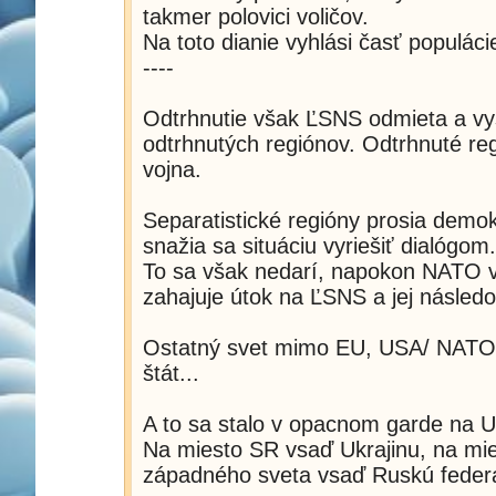
takmer polovici voličov.
Na toto dianie vyhlási časť populác
----
Odtrhnutie však ĽSNS odmieta a vy
odtrhnutých regiónov. Odtrhnuté re
vojna.
Separatistické regióny prosia demok
snažia sa situáciu vyriešiť dialógom.
To sa však nedarí, napokon NATO 
zahajuje útok na ĽSNS a jej následo
Ostatný svet mimo EU, USA/ NATO j
štát...
A to sa stalo v opacnom garde na U
Na miesto SR vsaď Ukrajinu, na mie
západného sveta vsaď Ruskú federá