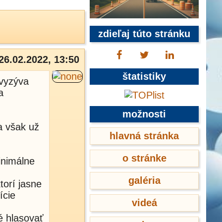
zdieľaj túto stránku
26.02.2022, 13:50
štatistiky
 vyzýva
a
možnosti
a však už
hlavná stránka
o stránke
inimálne
galéria
torí jasne
ície
videá
é hlasovať