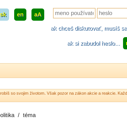
sk
|
en
|
aA
ak chceš diskutovať, musíš sa.
ak si zabudol heslo...
robíš so svojim životom. Však pozor na zákon akcie a reakcie. Každ
olitika
/
téma