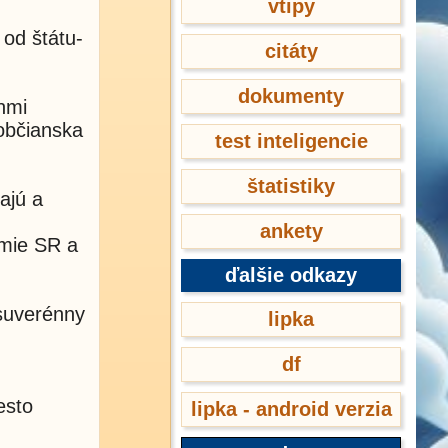
vtipy
 od štátu-
citáty
dokumenty
nmi
 občianska
test inteligencie
štatistiky
ajú a
ankety
emie SR a
ďalšie odkazy
suverénny
lipka
df
esto
lipka - android verzia