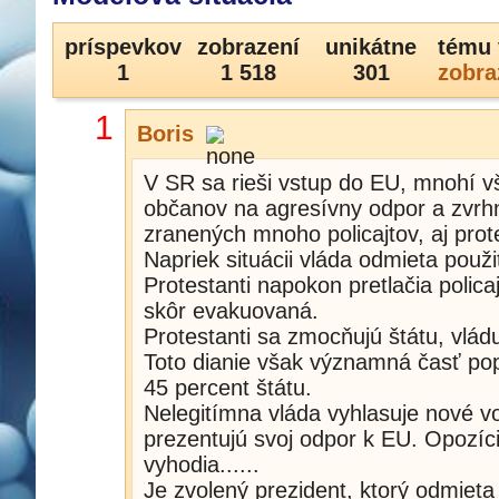
príspevkov
zobrazení
unikátne
tému 
1
1 518
301
zobra
1
Boris
V SR sa rieši vstup do EU, mnohí v
občanov na agresívny odpor a zvrhnu
zranených mnoho policajtov, aj prot
Napriek situácii vláda odmieta použ
Protestanti napokon pretlačia polic
skôr evakuovaná.
Protestanti sa zmocňujú štátu, vlá
Toto dianie však významná časť popu
45 percent štátu.
Nelegitímna vláda vyhlasuje nové vo
prezentujú svoj odpor k EU. Opozíc
vyhodia......
Je zvolený prezident, ktorý odmieta