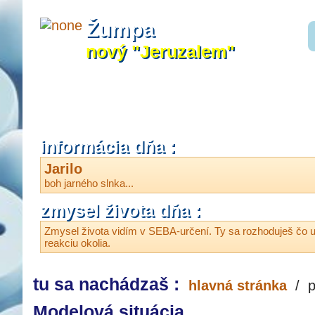
Žumpa
nový "Jeruzalem"
informácia dňa :
Jarilo
boh jarného slnka...
zmysel života dňa :
Zmysel života vidím v SEBA-určení. Ty sa rozhoduješ čo u
reakciu okolia.
tu sa nachádzaš :
hlavná stránka
/
p
Modelová situácia