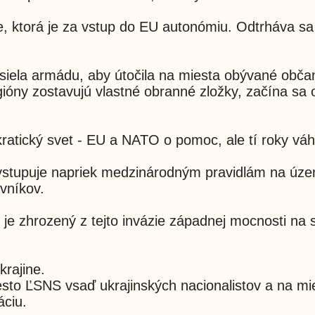
ie, ktorá je za vstup do EU autonómiu. Odtrháva sa
siela armádu, aby útočila na miesta obývané obča
gióny zostavujú vlastné obranné zložky, začína sa
ratický svet - EU a NATO o pomoc, ale tí roky váh
vstupuje napriek medzinárodným pravidlám na úz
vníkov.
e zhrozený z tejto invázie západnej mocnosti na 
krajine.
sto ĽSNS vsaď ukrajinských nacionalistov a na mi
ciu.