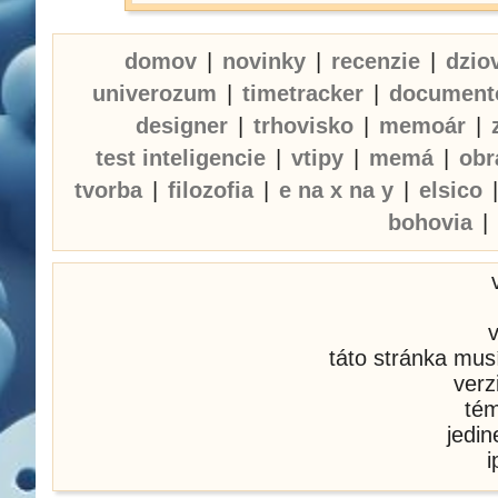
domov
|
novinky
|
recenzie
|
dzio
univerozum
|
timetracker
|
document
designer
|
trhovisko
|
memoár
|
test inteligencie
|
vtipy
|
memá
|
obr
tvorba
|
filozofia
|
e na x na y
|
elsico
bohovia
|
táto stránka mus
verz
té
jedi
i