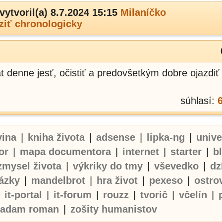
vytvoril(a) 8.7.2024 15:15
Milaníčko
ziť chronologicky
t denne jesť, očistiť a predovšetkým dobre ojazdiť !!!
súhlasí:
vina
|
kniha života
|
adsense
|
lipka-ng
|
univ
or
|
mapa documentora
|
internet
|
starter
|
b
zmysel života
|
výkriky do tmy
|
vševedko
|
dz
ázky
|
mandelbrot
|
hra život
|
pexeso
|
ostro
|
it-portal
|
it-forum
|
rouzz
|
tvorič
|
včelín
|
adam roman
|
zošity humanistov