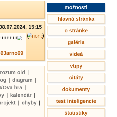
možnosti
hlavná stránka
08.07.2024, 15:15
o stránke
!!!!!!!!
galéria
69Jarno69
videá
vtipy
erozum old
|
citáty
log
|
diagram
|
I/Ova hra
|
dokumenty
vy
|
kalendár
|
test inteligencie
projekt
|
chyby
|
štatistiky