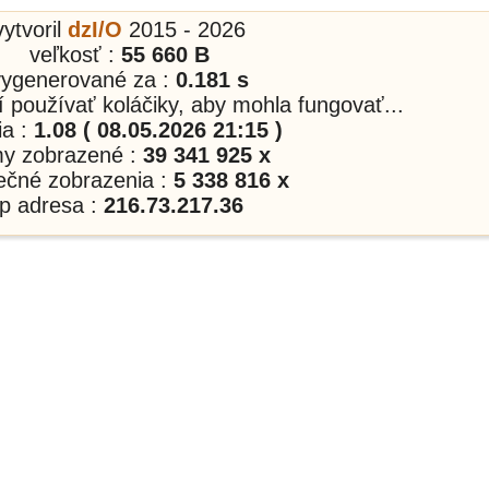
vytvoril
dzI/O
2015 - 2026
veľkosť :
55 660 B
vygenerované za :
0.181 s
í používať koláčiky, aby mohla fungovať...
ia :
1.08 ( 08.05.2026 21:15 )
my zobrazené :
39 341 925 x
nečné zobrazenia :
5 338 816 x
ip adresa :
216.73.217.36