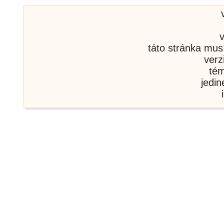
táto stránka mus
verz
té
jedi