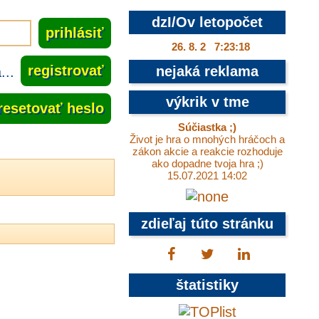
dzI/Ov letopočet
26. 8. 2 7:23:18
..
registrovať
nejaká reklama
výkrik v tme
resetovať heslo
Súčiastka ;)
Život je hra o mnohých hráčoch a
zákon akcie a reakcie rozhoduje
ako dopadne tvoja hra ;)
15.07.2021 14:02
zdieľaj túto stránku
štatistiky