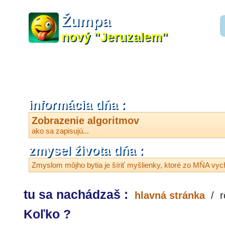
Žumpa
nový "Jeruzalem"
informácia dňa :
Zobrazenie algoritmov
ako sa zapisujú...
zmysel života dňa :
Zmyslom môjho bytia je šíriť myšlienky, ktoré zo MŇA vyc
tu sa nachádzaš :
hlavná stránka
/
r
Koľko ?