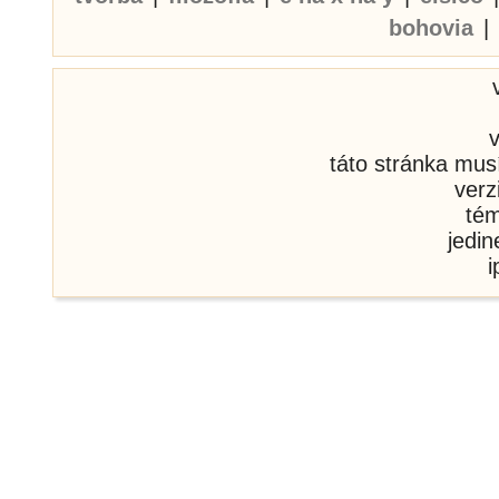
bohovia
|
táto stránka mus
verz
té
jedi
i