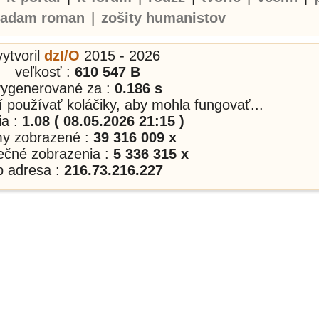
adam roman
|
zošity humanistov
vytvoril
dzI/O
2015 - 2026
veľkosť :
610 547 B
vygenerované za :
0.186 s
í používať koláčiky, aby mohla fungovať...
ia :
1.08 ( 08.05.2026 21:15 )
my zobrazené :
39 316 009 x
nečné zobrazenia :
5 336 315 x
p adresa :
216.73.216.227