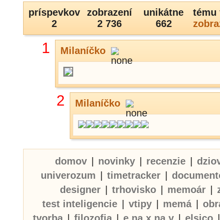
príspevkov
zobrazení
unikátne
tému 
2
2 736
662
zobra
1
Milaníčko
2
Milaníčko
domov
|
novinky
|
recenzie
|
dzio
univerozum
|
timetracker
|
document
designer
|
trhovisko
|
memoár
|
test inteligencie
|
vtipy
|
memá
|
obr
tvorba
|
filozofia
|
e na x na y
|
elsico