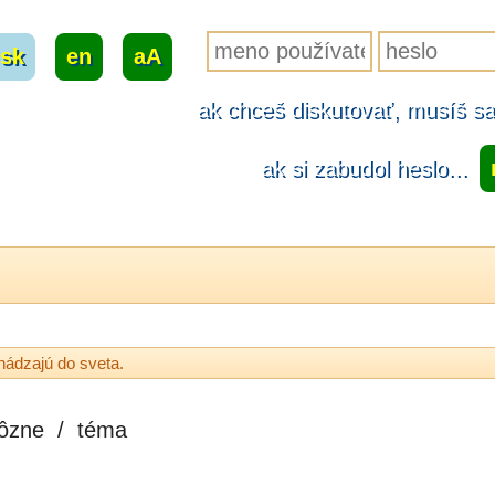
sk
|
en
|
aA
ak chceš diskutovať, musíš sa.
ak si zabudol heslo...
hádzajú do sveta.
ôzne
/
téma