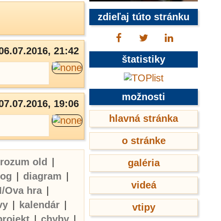
zdieľaj túto stránku
06.07.2016, 21:42
štatistiky
možnosti
07.07.2016, 19:06
hlavná stránka
o stránke
erozum old
|
galéria
log
|
diagram
|
videá
I/Ova hra
|
vy
|
kalendár
|
vtipy
projekt
|
chyby
|