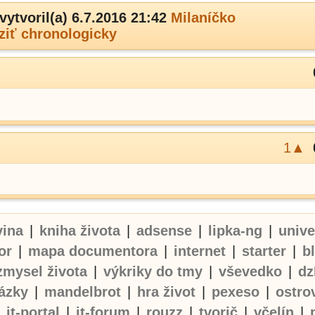
vytvoril(a) 6.7.2016 21:42
Milaníčko
ziť chronologicky
1▲
vina
|
kniha života
|
adsense
|
lipka-ng
|
univ
or
|
mapa documentora
|
internet
|
starter
|
b
zmysel života
|
výkriky do tmy
|
vševedko
|
dz
ázky
|
mandelbrot
|
hra život
|
pexeso
|
ostro
|
it-portal
|
it-forum
|
rouzz
|
tvorič
|
včelín
|