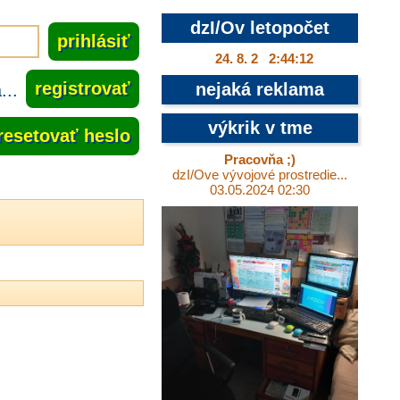
dzI/Ov letopočet
24. 8. 2 2:44:12
..
registrovať
nejaká reklama
výkrik v tme
resetovať heslo
Pracovňa ;)
dzI/Ove vývojové prostredie...
03.05.2024 02:30