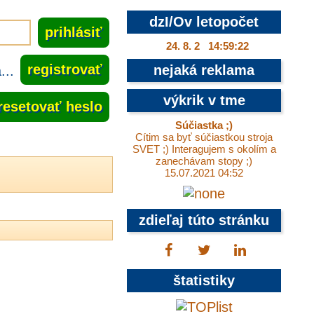
dzI/Ov letopočet
24. 8. 2 14:59:23
..
registrovať
nejaká reklama
výkrik v tme
resetovať heslo
Súčiastka ;)
Cítim sa byť súčiastkou stroja
SVET ;) Interagujem s okolím a
zanechávam stopy ;)
15.07.2021 04:52
zdieľaj túto stránku
štatistiky