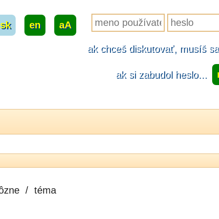
sk
|
en
|
aA
ak chceš diskutovať, musíš sa.
ak si zabudol heslo...
ôzne
/
téma