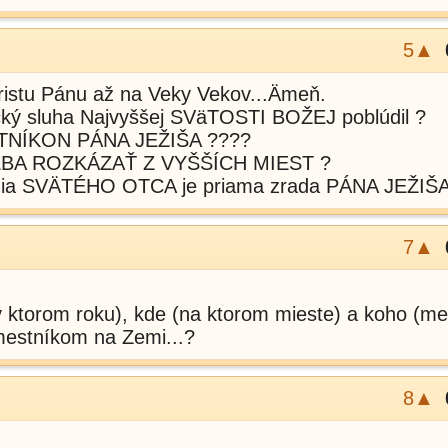
5▲
ristu Pánu až na Veky Vekov...Ämeň.
cký sluha Najvyššej SVäTOSTI BOŽEJ poblúdil ?
ESTNÍKON PÁNA JEŽIŠA ????
BA ROZKÁZAŤ Z VYŠŠÍCH MIEST ?
enia SVÄTÉHO OTCA je priama zrada PÁNA JEŽIŠA
7▲
 ktorom roku), kde (na ktorom mieste) a koho (me
mestníkom na Zemi...?
8▲