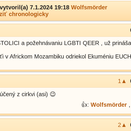
vytvoril(a) 7.1.2024 19:18
Wolfsmörder
ziť chronologicky
TOLICI a požehnávaniu LGBTI QEER , už prináša
losťi v Africkom Mozambiku odriekol Ekuméniu EU
1▲
čený z cirkvi (asi) 😉
👍:
Wolfsmörder
2▲