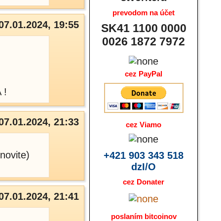
prevodom na účet
07.01.2024, 19:55
SK41 1100 0000
0026 1872 7972
cez PayPal
 !
07.01.2024, 21:33
cez Viamo
novite)
+421 903 343 518
dzI/O
cez Donater
07.01.2024, 21:41
poslaním bitcoinov