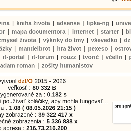
vina
|
kniha života
|
adsense
|
lipka-ng
|
univ
or
|
mapa documentora
|
internet
|
starter
|
b
zmysel života
|
výkriky do tmy
|
vševedko
|
dz
ázky
|
mandelbrot
|
hra život
|
pexeso
|
ostro
|
it-portal
|
it-forum
|
rouzz
|
tvorič
|
včelín
|
adam roman
|
zošity humanistov
vytvoril
dzI/O
2015 - 2026
veľkosť :
80 332 B
vygenerované za :
0.182 s
í používať koláčiky, aby mohla fungovať...
pre sprá
ia :
1.08 ( 08.05.2026 21:15 )
my zobrazené :
39 322 417 x
nečné zobrazenia :
5 336 838 x
p adresa :
216.73.216.200