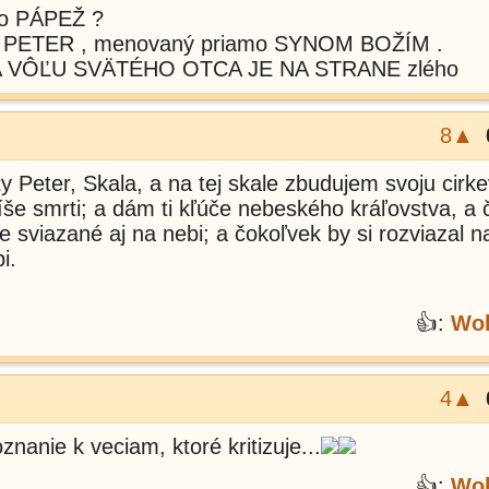
 to PÁPEŽ ?
 PETER , menovaný priamo SYNOM BOŽÍM .
VÔĽU SVÄTÉHO OTCA JE NA STRANE zlého
8▲
 ty Peter, Skala, a na tej skale zbudujem svoju cirke
íše smrti; a dám ti kľúče nebeského kráľovstva, a
e sviazané aj na nebi; a čokoľvek by si rozviazal n
i.
👍:
Wol
4▲
anie k veciam, ktoré kritizuje...
👍:
Wol