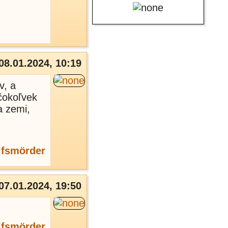
08.01.2024, 10:19
v, a
 čokoľvek
a zemi,
fsmörder
07.01.2024, 19:50
fsmörder