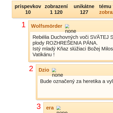
príspevkov
zobrazení
unikátne
tému 
10
1 120
127
zobra
1
Wolfsmörder
Rebélia Duchovných voči SVÄTEJ S
plody ROZHREŠENIA PÁNA.
Istý mladý Kňaz slúžiaci Božej Mi
Vatikánu !
2
Dzio
Bude označený za heretika a vylú
3
era