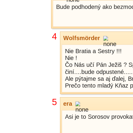
Bude podhodený ako bezmocná
4
Wolfsmörder
Nie Bratia a Sestry !!!
Nie !
Čo Nás učí Pán Ježiš ? Sp
činí....bude odpustené....
Ale pýtajme sa aj ďalej, Br
Prečo tento mladý Kňaz
5
era
Asi je to Sorosov provok