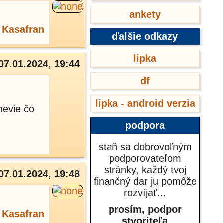
ankety
,
Kasafran
ďalšie odkazy
lipka
07.01.2024, 19:44
df
lipka - android verzia
nevie čo
podpora
staň sa dobrovoľným
podporovateľom
stránky, každý tvoj
07.01.2024, 19:48
finančný dar ju pomôže
rozvíjať...
prosím, podpor
,
Kasafran
stvoriteľa