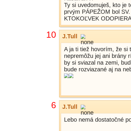
Ty si uvedomuješ, kto je
prvým PÁPEŽOM bol SV.
KTOKOĽVEK ODOPIERA 
10
J.Tull
A ja ti tiež hovorím, že si
nepremôžu jej ani brány r
by si sviazal na zemi, bud
bude rozviazané aj na neb
6
J.Tull
Lebo nemá dostatočné pozn