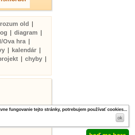
erozum old
|
log
|
diagram
|
I/Ova hra
|
vy
|
kalendár
|
projekt
|
chyby
|
vne fungovanie tejto stránky, potrebujem používať cookies...
ok