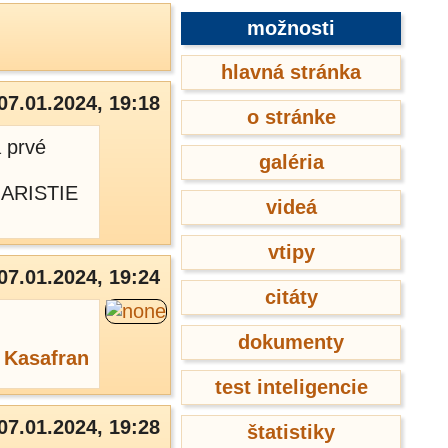
možnosti
hlavná stránka
07.01.2024, 19:18
o stránke
 prvé
galéria
CHARISTIE
videá
vtipy
07.01.2024, 19:24
citáty
dokumenty
,
Kasafran
test inteligencie
07.01.2024, 19:28
štatistiky