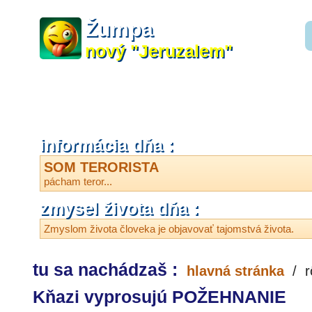
Žumpa
nový "Jeruzalem"
informácia dňa :
SOM TERORISTA
pácham teror...
zmysel života dňa :
Zmyslom života človeka je objavovať tajomstvá života.
tu sa nachádzaš :
hlavná stránka
/
r
Kňazi vyprosujú POŽEHNANIE