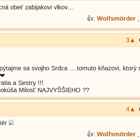
 obeť zabijakovi vlkov...
👍:
Wolfsmörder
3▲
ýtajme sa svojho Srdca ....tomuto kňazovi, ktorý 
.❤
atia a Sestry !!!
 pokúša Milosť NAJVYŠŠIEHO ??
4▲
atér
👍:
Wolfsmörder