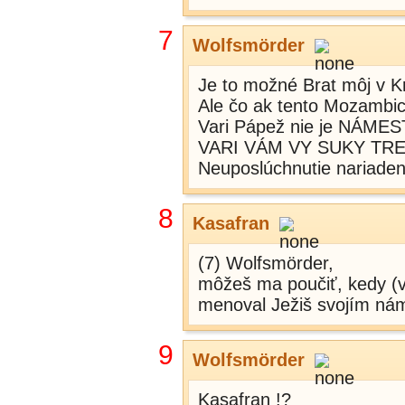
7
Wolfsmörder
Je to možné Brat môj v K
Ale čo ak tento Mozambi
Vari Pápež nie je NÁM
VARI VÁM VY SUKY TRE
Neuposlúchnutie nariad
8
Kasafran
(7) Wolfsmörder,
môžeš ma poučiť, kedy (v
menoval Ježiš svojím ná
9
Wolfsmörder
Kasafran !?