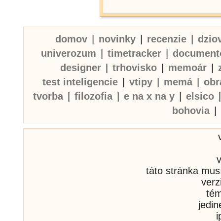
domov
|
novinky
|
recenzie
|
dzio
univerozum
|
timetracker
|
document
designer
|
trhovisko
|
memoár
|
test inteligencie
|
vtipy
|
memá
|
obr
tvorba
|
filozofia
|
e na x na y
|
elsico
bohovia
|
táto stránka mus
verz
té
jedi
i