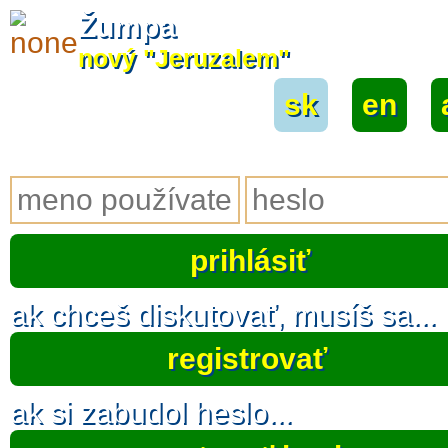
Žumpa
nový "Jeruzalem"
sk
|
en
|
ak chceš diskutovať, musíš sa...
registrovať
ak si zabudol heslo...