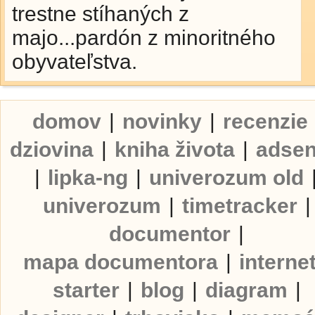
trestne stíhaných z
majo...pardón z minoritného
obyvateľstva.
domov
|
novinky
|
recenzie
dziovina
|
kniha života
|
adse
|
lipka-ng
|
univerozum old
univerozum
|
timetracker
|
documentor
|
mapa documentora
|
interne
starter
|
blog
|
diagram
|