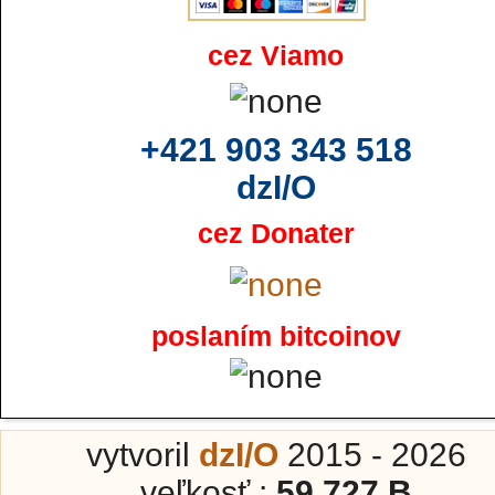
cez Viamo
+421 903 343 518
dzI/O
cez Donater
poslaním bitcoinov
vytvoril
dzI/O
2015 - 2026
veľkosť :
59 727 B