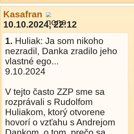
Kasafran
10.10.2024, 22:12
1.
Huliak: Ja som nikoho
nezradil, Danka zradilo jeho
vlastné ego...
9.10.2024
V tejto často ZZP sme sa
rozprávali s Rudolfom
Huliakom, ktorý otvorene
hovorí o vzťahu s Andrejom
Dankom, o tom, prečo sa