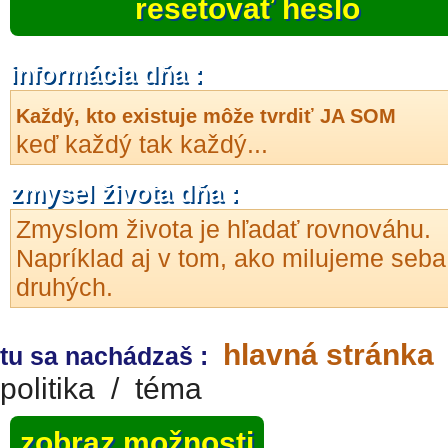
resetovať heslo
informácia dňa :
Každý, kto existuje môže tvrdiť JA SOM
keď každý tak každý...
zmysel života dňa :
Zmyslom života je hľadať rovnováhu.
Napríklad aj v tom, ako milujeme seba
druhých.
hlavná stránka
tu sa nachádzaš :
politika
/
téma
zobraz možnosti