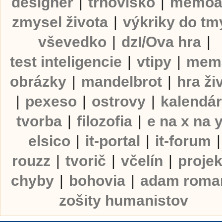
designer
|
trhovisko
|
memoá
zmysel života
|
výkriky do tm
vševedko
|
dzI/Ova hra
|
test inteligencie
|
vtipy
|
mem
obrázky
|
mandelbrot
|
hra ži
|
pexeso
|
ostrovy
|
kalendá
tvorba
|
filozofia
|
e na x na 
elsico
|
it-portal
|
it-forum
|
rouzz
|
tvorič
|
včelín
|
projek
chyby
|
bohovia
|
adam roma
zošity humanistov