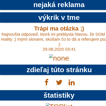
nejaká reklama
výkrik v tme
Trápi ma otázka ;)
Najnovšia odpoveď, ktorá mi preblysla hlavou, že SOM 
reality ;) Inými slovami, skúšam čo to dá a referujem p
;)
29.08.2020 03:41
zdieľaj túto stránku
štatistiky