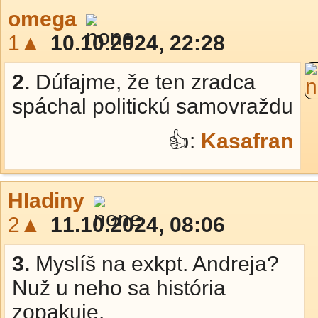
omega
1▲
10.10.2024, 22:28
2.
Dúfajme, že ten zradca
spáchal politickú samovraždu
👍:
Kasafran
HIadiny
2▲
11.10.2024, 08:06
3.
Myslíš na exkpt. Andreja?
Nuž u neho sa história
zopakuje.