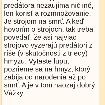
predátora nezaujíma nič iné,
len korisť a rozmnožovanie.
Je strojom na smrť. A keď
hovorím o strojoch, tak treba
povedať, že asi najviac
strojovo vyzerajú predátori z
ríše (v skutočnosti z triedy)
hmyzu. Vytaste lupu,
pozrieme sa na hmyz, ktorý
zabíja od narodenia až po
smrť. A je v tom naozaj dobrý.
Vážky.