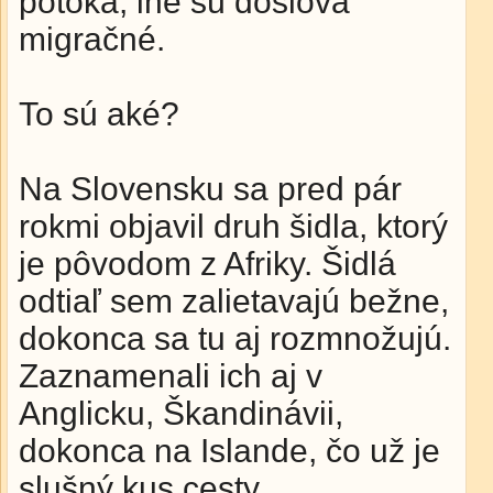
potoka, iné sú doslova
migračné.
To sú aké?
Na Slovensku sa pred pár
rokmi objavil druh šidla, ktorý
je pôvodom z Afriky. Šidlá
odtiaľ sem zalietavajú bežne,
dokonca sa tu aj rozmnožujú.
Zaznamenali ich aj v
Anglicku, Škandinávii,
dokonca na Islande, čo už je
slušný kus cesty.