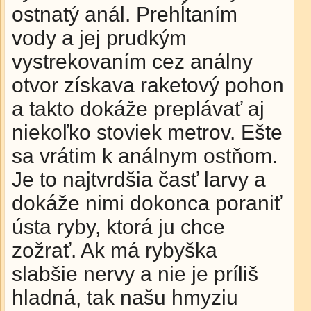
ostnatý anál. Prehĺtaním
vody a jej prudkým
vystrekovaním cez análny
otvor získava raketový pohon
a takto dokáže preplávať aj
niekoľko stoviek metrov. Ešte
sa vrátim k análnym ostňom.
Je to najtvrdšia časť larvy a
dokáže nimi dokonca poraniť
ústa ryby, ktorá ju chce
zožrať. Ak má rybyška
slabšie nervy a nie je príliš
hladná, tak našu hmyziu