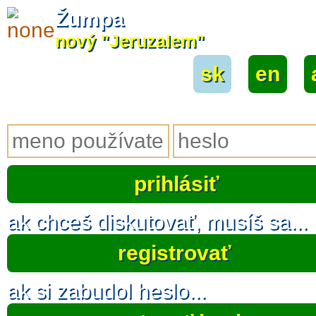
Žumpa
nový "Jeruzalem"
sk
|
en
|
ak chceš diskutovať, musíš sa...
registrovať
ak si zabudol heslo...