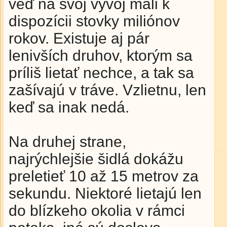
veď na svoj vývoj mali k
dispozícii stovky miliónov
rokov. Existuje aj pár
lenivších druhov, ktorým sa
príliš lietať nechce, a tak sa
zašívajú v tráve. Vzlietnu, len
keď sa inak nedá.
Na druhej strane,
najrýchlejšie šidlá dokážu
preletieť 10 až 15 metrov za
sekundu. Niektoré lietajú len
do blízkeho okolia v rámci