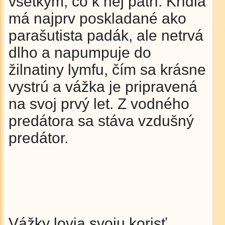
všetkým, čo k nej patrí. Krídla
má najprv poskladané ako
parašutista padák, ale netrvá
dlho a napumpuje do
žilnatiny lymfu, čím sa krásne
vystrú a vážka je pripravená
na svoj prvý let. Z vodného
predátora sa stáva vzdušný
predátor.
Vážky lovia svoju korisť