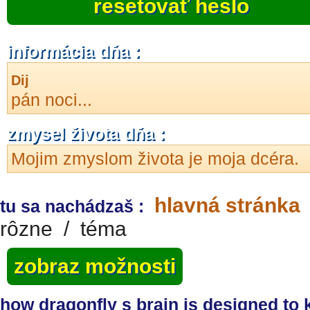
resetovať heslo
informácia dňa :
Dij
pán noci...
zmysel života dňa :
Mojim zmyslom života je moja dcéra.
hlavná stránka
tu sa nachádzaš :
rôzne
/
téma
zobraz možnosti
how dragonfly s brain is designed to k