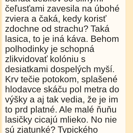
čeľusťami zavesila na úbohé
zviera a čaká, kedy korisť
zdochne od strachu? Taká
lasica, to je iná káva. Behom
polhodinky je schopná
zlikvidovať kolóniu s
desiatkami dospelých myší.
Krv tečie potokom, splašené
hlodavce skáču pol metra do
výšky a aj tak vedia, že je im
to prd platné. Ale malé ňuňu
lasičky cicajú mlieko. No nie
sú zjatunké? Typického