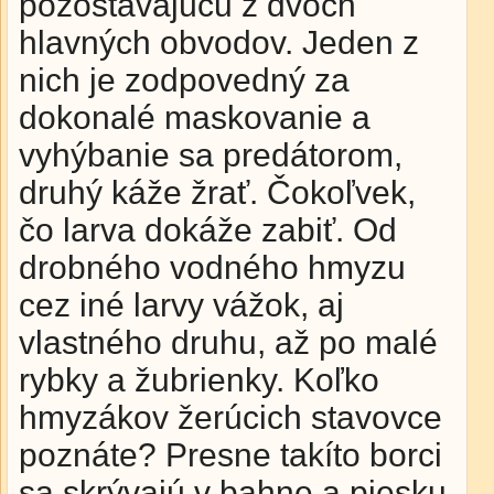
pozostávajúcu z dvoch
hlavných obvodov. Jeden z
nich je zodpovedný za
dokonalé maskovanie a
vyhýbanie sa predátorom,
druhý káže žrať. Čokoľvek,
čo larva dokáže zabiť. Od
drobného vodného hmyzu
cez iné larvy vážok, aj
vlastného druhu, až po malé
rybky a žubrienky. Koľko
hmyzákov žerúcich stavovce
poznáte? Presne takíto borci
sa skrývajú v bahne a piesku