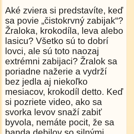
Aké zviera si predstavíte, keď
sa povie „čistokrvný zabijak“?
Žraloka, krokodíla, leva alebo
lasicu? Všetko sú to dobrí
lovci, ale sú toto naozaj
extrémni zabijaci? Žralok sa
poriadne nažerie a vydrží
bez jedla aj niekoľko
mesiacov, krokodíl detto. Keď
si pozriete video, ako sa
svorka levov snaží zabiť
byvola, nemáte pocit, že sa
banda debilov so silnými