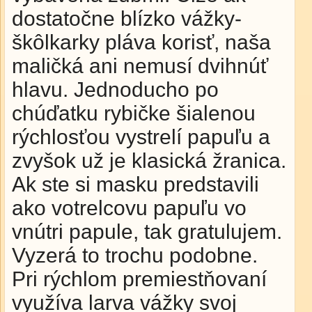
dostatočne blízko vážky-
škôlkarky pláva korisť, naša
maličká ani nemusí dvihnúť
hlavu. Jednoducho po
chúďatku rybičke šialenou
rýchlosťou vystrelí papuľu a
zvyšok už je klasická žranica.
Ak ste si masku predstavili
ako votrelcovu papuľu vo
vnútri papule, tak gratulujem.
Vyzerá to trochu podobne.
Pri rýchlom premiestňovaní
využíva larva vážky svoj