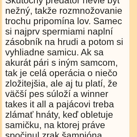
Skutočný predátor nevie byť
nežný, takže rozmnožovanie
trochu pripomína lov. Samec
si najprv spermiami naplní
zásobník na hrudi a potom si
vyhliadne samicu. Ak sa
akurát pári s iným samcom,
tak je celá operácia o niečo
zložitejšia, ale aj tu platí, že
väčší pes súloží a winner
takes it all a pajácovi treba
zlámať hnáty, keď obletuje
samičku, na ktorej práve
spočinul zrak šampióna.