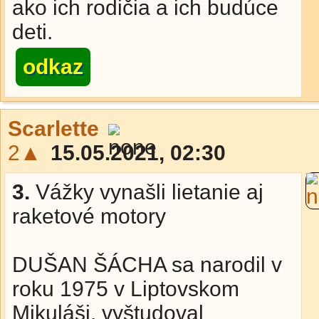
ako ich rodičia a ich budúce
deti.
odkaz
Scarlette
2▲
15.05.2021, 02:30
3.
Vážky vynašli lietanie aj
raketové motory
DUŠAN ŠÁCHA sa narodil v
roku 1975 v Liptovskom
Mikuláši, vyštudoval