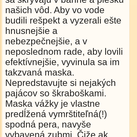
našich vôd. Aby vo vode
budili rešpekt a vyzerali ešte
hnusnejšie a
nebezpečnejšie, a v
neposlednom rade, aby lovili
efektívnejšie, vyvinula sa im
takzvaná maska.
Nepredstavujte si nejakých
pajácov so škraboškami.
Maska vážky je vlastne
predĺžená vymrštiteľná(!)
spodná pera, navyše
vybavená zubmi. Čiže ak