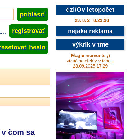
dzI/Ov letopočet
23. 8. 2 8:23:37
..
registrovať
nejaká reklama
výkrik v tme
resetovať heslo
Magic moments ;)
vizuálne efekty v izbe...
28.09.2025 17:29
 v čom sa