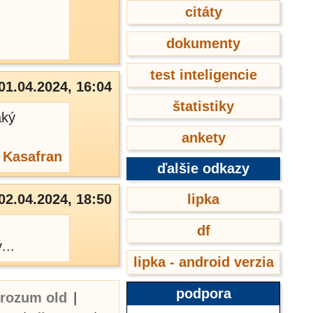
citáty
dokumenty
test inteligencie
01.04.2024, 16:04
štatistiky
aký
ankety
:
Kasafran
ďalšie odkazy
02.04.2024, 18:50
lipka
df
...
lipka - android verzia
podpora
erozum old
|