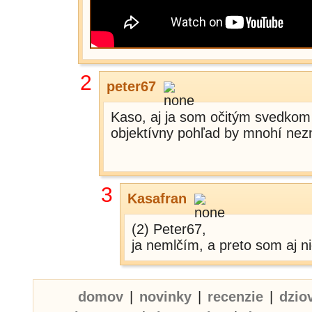
2
peter67
Kaso, aj ja som očitým svedkom 
objektívny pohľad by mnohí nezni
3
Kasafran
(2) Peter67,
ja nemlčím, a preto som aj n
domov
|
novinky
|
recenzie
|
dzio