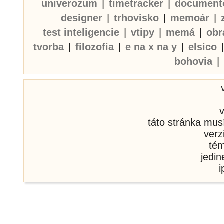
univerozum
|
timetracker
|
document
designer
|
trhovisko
|
memoár
|
test inteligencie
|
vtipy
|
memá
|
obr
tvorba
|
filozofia
|
e na x na y
|
elsico
bohovia
|
táto stránka mus
verz
té
jedi
i