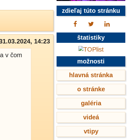
zdieľaj túto stránku
štatistiky
31.03.2024, 14:23
 a v čom
možnosti
hlavná stránka
o stránke
galéria
videá
vtipy