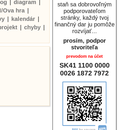
log
|
diagram
|
staň sa dobrovoľným
I/Ova hra
|
podporovateľom
stránky, každý tvoj
vy
|
kalendár
|
finančný dar ju pomôže
projekt
|
chyby
|
rozvíjať...
prosím, podpor
stvoriteľa
prevodom na účet
SK41 1100 0000
0026 1872 7972