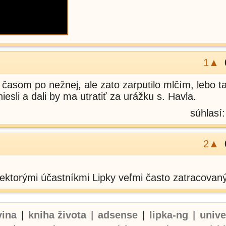
1▲
časom po nežnej, ale zato zarputilo mlčím, lebo t
esli a dali by ma utratiť za urážku s. Havla.
súhlasí
2▲
iektorými účastníkmi Lipky veľmi často zatracovaný
vina
|
kniha života
|
adsense
|
lipka-ng
|
univ