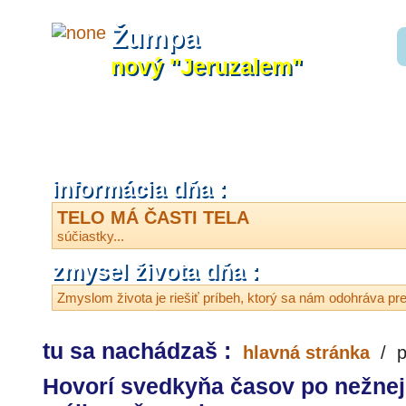
Žumpa
nový "Jeruzalem"
informácia dňa :
TELO MÁ ČASTI TELA
súčiastky...
zmysel života dňa :
Zmyslom života je riešiť príbeh, ktorý sa nám odohráva p
tu sa nachádzaš :
hlavná stránka
/
p
Hovorí svedkyňa časov po nežnej