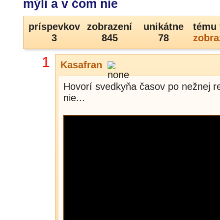
mýli a v čom nie
príspevkov
zobrazení
unikátne
tému 
3
845
78
zobra
1
Kasafran
Hovorí svedkyňa časov po nežnej r
nie...