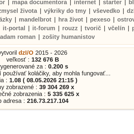
or
|
mapa documentora
|
internet
|
starter
|
b
zmysel života
|
výkriky do tmy
|
vševedko
|
dz
ázky
|
mandelbrot
|
hra život
|
pexeso
|
ostro
|
it-portal
|
it-forum
|
rouzz
|
tvorič
|
včelín
|
adam roman
|
zošity humanistov
vytvoril
dzI/O
2015 - 2026
veľkosť :
132 676 B
vygenerované za :
0.200 s
í používať koláčiky, aby mohla fungovať...
ia :
1.08 ( 08.05.2026 21:15 )
my zobrazené :
39 304 269 x
nečné zobrazenia :
5 335 625 x
p adresa :
216.73.217.104