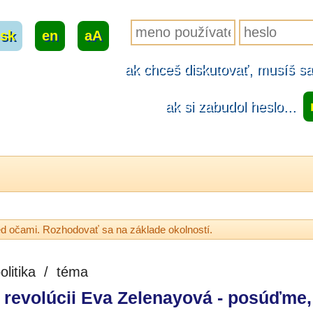
sk
|
en
|
aA
ak chceš diskutovať, musíš sa.
ak si zabudol heslo...
red očami. Rozhodovať sa na základe okolností.
olitika
/
téma
 revolúcii Eva Zelenayová - posúďme,