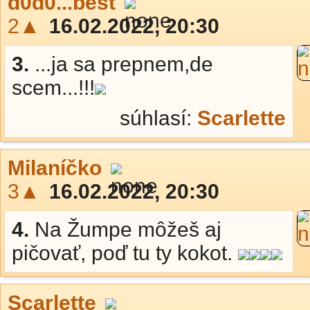
d0d0...best
2▲
16.02.2022, 20:30
3.
...ja sa prepnem,de
scem...!!!
súhlasí:
Scarlette
Milaníčko
3▲
16.02.2022, 20:30
4.
Na Žumpe môžeš aj
pičovať, poď tu ty kokot.
Scarlette