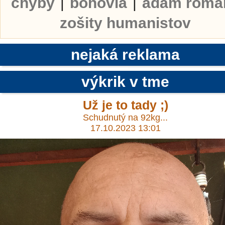
chyby
|
bohovia
|
adam roma
zošity humanistov
nejaká reklama
výkrik v tme
Už je to tady ;)
Schudnutý na 92kg...
17.10.2023 13:01