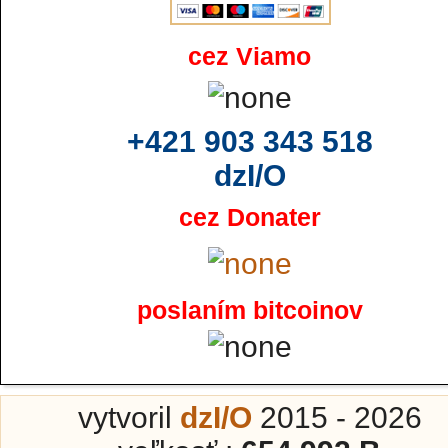
cez Viamo
+421 903 343 518
dzI/O
cez Donater
poslaním bitcoinov
vytvoril
dzI/O
2015 - 2026