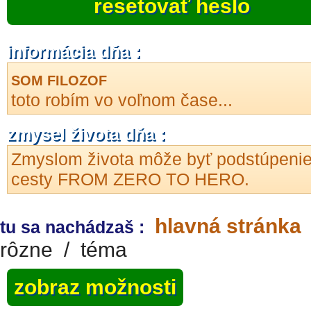
resetovať heslo
informácia dňa :
SOM FILOZOF
toto robím vo voľnom čase...
zmysel života dňa :
Zmyslom života môže byť podstúpeni
cesty FROM ZERO TO HERO.
hlavná stránka
tu sa nachádzaš :
rôzne
/
téma
zobraz možnosti