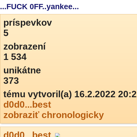
...FUCK 0FF..yankee...
príspevkov
5
zobrazení
1 534
unikátne
373
tému vytvoril(a) 16.2.2022 20:
d0d0...best
zobraziť chronologicky
d0d0...best