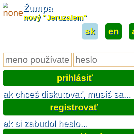
Žumpa
nový "Jeruzalem"
sk
|
en
|
ak chceš diskutovať, musíš sa...
registrovať
ak si zabudol heslo...