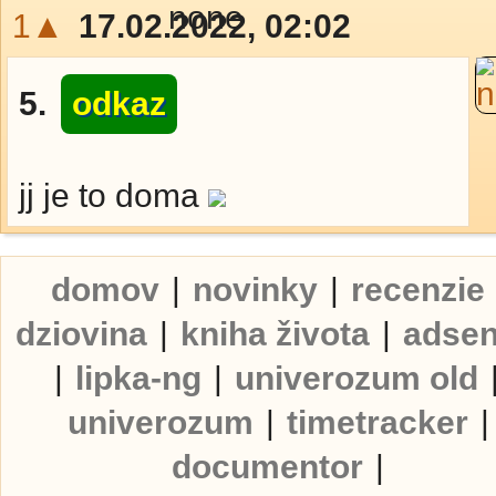
1▲
17.02.2022, 02:02
5.
odkaz
jj je to doma
domov
|
novinky
|
recenzie
dziovina
|
kniha života
|
adse
|
lipka-ng
|
univerozum old
univerozum
|
timetracker
|
documentor
|