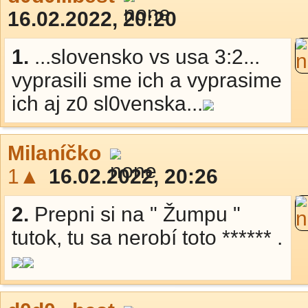
16.02.2022, 20:20
1.
...slovensko vs usa 3:2...
vyprasili sme ich a vyprasime
ich aj z0 sl0venska...
Milaníčko
1▲
16.02.2022, 20:26
2.
Prepni si na " Žumpu "
tutok, tu sa nerobí toto ****** .