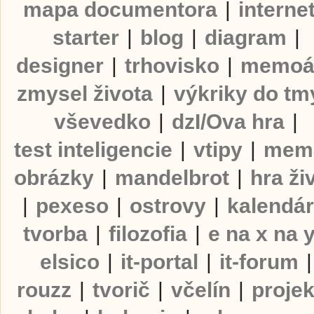
mapa documentora
|
interne
starter
|
blog
|
diagram
|
designer
|
trhovisko
|
memoá
zmysel života
|
výkriky do tm
vševedko
|
dzI/Ova hra
|
test inteligencie
|
vtipy
|
mem
obrázky
|
mandelbrot
|
hra ži
|
pexeso
|
ostrovy
|
kalendá
tvorba
|
filozofia
|
e na x na 
elsico
|
it-portal
|
it-forum
|
rouzz
|
tvorič
|
včelín
|
projek