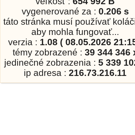
veľkosť :
654 992 B
vygenerované za :
0.206 s
táto stránka musí používať koláč
aby mohla fungovať...
verzia :
1.08 ( 08.05.2026 21:15
témy zobrazené :
39 344 346 
jedinečné zobrazenia :
5 339 10
ip adresa :
216.73.216.11