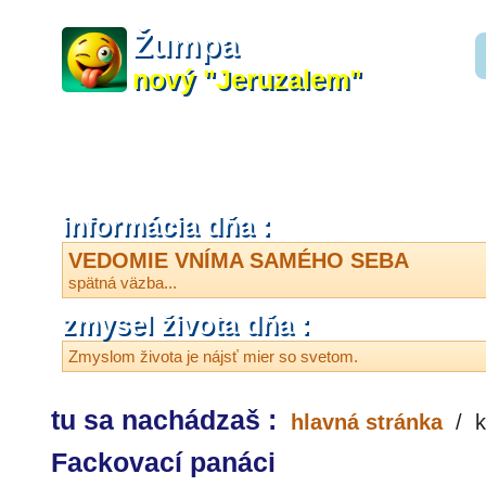
Žumpa
nový "Jeruzalem"
informácia dňa :
VEDOMIE VNÍMA SAMÉHO SEBA
spätná väzba...
zmysel života dňa :
Zmyslom života je nájsť mier so svetom.
tu sa nachádzaš :
hlavná stránka
/
k
Fackovací panáci