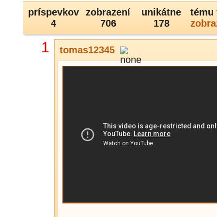
príspevkov
zobrazení
unikátne
tému 
4
706
178
zobra
1
tomas12345