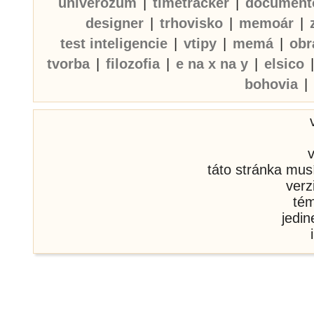
univerozum
|
timetracker
|
document
designer
|
trhovisko
|
memoár
|
test inteligencie
|
vtipy
|
memá
|
obr
tvorba
|
filozofia
|
e na x na y
|
elsico
bohovia
|
táto stránka mus
verz
té
jedi