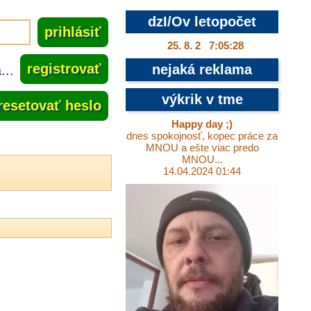
dzI/Ov letopočet
25. 8. 2 7:05:29
..
registrovať
nejaká reklama
výkrik v tme
resetovať heslo
Happy day ;)
dnes spokojnosť, kopec práce za
MNOU a ešte viac predo
MNOU...
14.04.2024 01:44