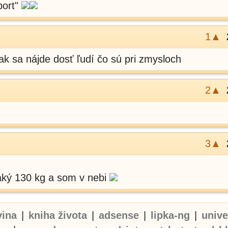
port"
1▲
tak sa nájde dosť ľudí čo sú pri zmysloch
2▲
3▲
aký 130 kg a som v nebi
vina
|
kniha života
|
adsense
|
lipka-ng
|
univ