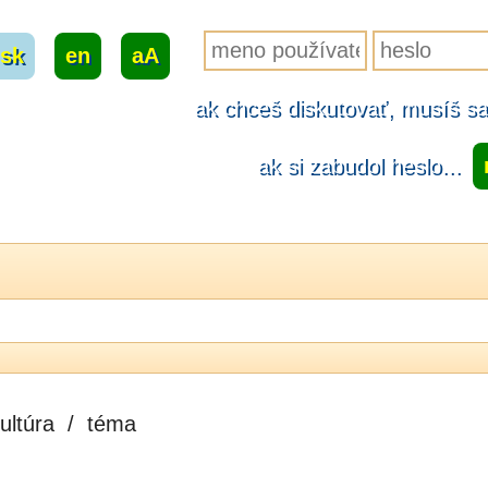
sk
|
en
|
aA
ak chceš diskutovať, musíš sa.
ak si zabudol heslo...
ultúra
/
téma