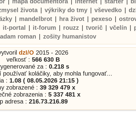
or
|
mapa documentora
|
internet
|
starter
|
b
zmysel života
|
výkriky do tmy
|
vševedko
|
dz
ázky
|
mandelbrot
|
hra život
|
pexeso
|
ostro
|
it-portal
|
it-forum
|
rouzz
|
tvorič
|
včelín
|
adam roman
|
zošity humanistov
vytvoril
dzI/O
2015 - 2026
veľkosť :
566 630 B
vygenerované za :
0.218 s
í používať koláčiky, aby mohla fungovať...
ia :
1.08 ( 08.05.2026 21:15 )
my zobrazené :
39 329 479 x
nečné zobrazenia :
5 337 481 x
ip adresa :
216.73.216.89