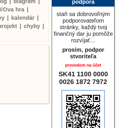
log
|
diagram
|
podpora
I/Ova hra
|
staň sa dobrovoľným
vy
|
kalendár
|
podporovateľom
projekt
|
chyby
|
stránky, každý tvoj
finančný dar ju pomôže
rozvíjať...
prosím, podpor
stvoriteľa
prevodom na účet
SK41 1100 0000
0026 1872 7972