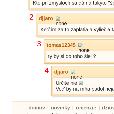
Kto pri zmysloch sa dá na takýto "š
2
djjaro
Keď im za to zaplatia a vyliečia 
3
tomas12345
ty by si do toho šiel ?
4
djjaro
Určite nie
Veď by na mňa padol nej
domov
|
novinky
|
recenzie
|
dzio