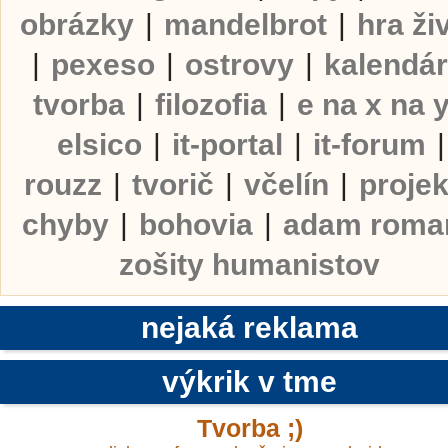
obrázky
|
mandelbrot
|
hra ži
|
pexeso
|
ostrovy
|
kalendá
tvorba
|
filozofia
|
e na x na 
elsico
|
it-portal
|
it-forum
|
rouzz
|
tvorič
|
včelín
|
projek
chyby
|
bohovia
|
adam roma
zošity humanistov
nejaká reklama
výkrik v tme
Tvorba ;)