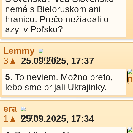
nemá s Bieloruskom ani
hranicu. Prečo nežiadali o
azyl v Poľsku?
Lemmy
3▲
25.09.2025, 17:37
5.
To neviem. Možno preto,
lebo sme prijali Ukrajinky.
era
1▲
25.09.2025, 17:34