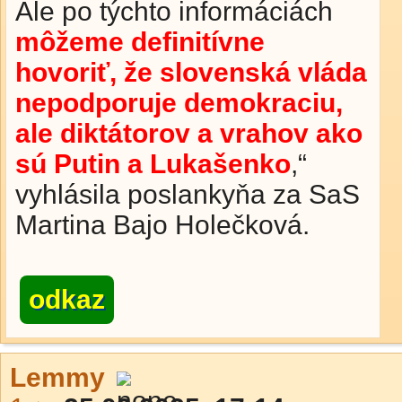
Ale po týchto informáciách
môžeme de­fi­ni­tív­ne
hovoriť, že slovenská vláda
nepodporuje de­mo­kra­ciu,
ale diktátorov a vrahov ako
sú Putin a Lu­ka­šen­ko
,“
vyhlásila poslankyňa za SaS
Martina Bajo Ho­leč­ko­vá.
odkaz
Lemmy