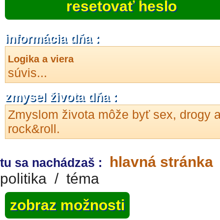
resetovať heslo
informácia dňa :
Logika a viera
súvis...
zmysel života dňa :
Zmyslom života môže byť sex, drogy 
rock&roll.
hlavná stránka
tu sa nachádzaš :
politika
/
téma
zobraz možnosti