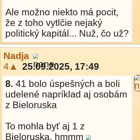
Ale možno niekto má pocit,
že z toho vytlčie nejaký
politický kapitál... Nuž, čo už?
Nadja
4▲
25.09.2025, 17:49
8.
41 bolo úspešných a boli
udelené napríklad aj osobám
z Bieloruska
To mohla byť aj 1 z
Bieloruska, hmmm