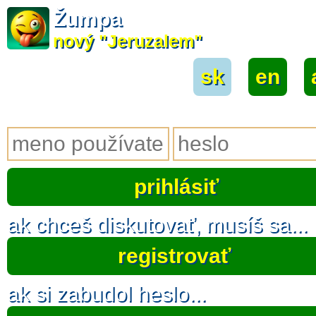
Žumpa
nový "Jeruzalem"
sk
|
en
|
ak chceš diskutovať, musíš sa...
registrovať
ak si zabudol heslo...