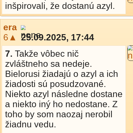
inšpirovali, že dostanú azyl.
era
6▲
25.09.2025, 17:44
7.
Takže vôbec nič
zvláštneho sa nedeje.
Bielorusi žiadajú o azyl a ich
žiadosti sú posudzované.
Niekto azyl následne dostane
a niekto iný ho nedostane. Z
toho by som naozaj nerobil
žiadnu vedu.