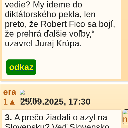
vedie? My ideme do
diktátorského pekla, len
preto, že Robert Fico sa bojí,
že prehrá ďalšie voľby,“
uzavrel Juraj Krúpa.
odkaz
era
1▲
25.09.2025, 17:30
3.
A prečo žiadali o azyl na
Slovensku? Veď Slovensko