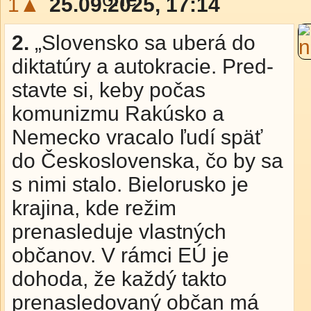
1▲
25.09.2025, 17:14
2.
„Slovensko sa uberá do
diktatúry a autokracie. Pred­
stav­te si, keby počas
komunizmu Rakúsko a
Nemecko vracalo ľudí späť
do Československa, čo by sa
s nimi stalo. Bielorusko je
krajina, kde režim
prenasleduje vlastných
občanov. V rámci EÚ je
dohoda, že každý takto
prenasledovaný občan má