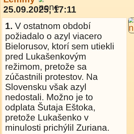
25.09.2025, 17:11
1.
V ostatnom období
požiadalo o azyl viacero
Bielorusov, ktorí sem utiekli
pred Lu­ka­šen­ko­vým
režimom, pretože sa
zúčastnili protestov. Na
Slovensku však azyl
nedostali. Možno je to
odplata Šutaja Eštoka,
pretože Lukašenko v
minulosti prichýlil Zuriana.