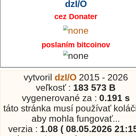
dzI/O
cez Donater
poslaním bitcoinov
vytvoril
dzI/O
2015 - 2026
veľkosť :
183 573 B
vygenerované za :
0.191 s
táto stránka musí používať koláč
aby mohla fungovať...
verzia :
1.08 ( 08.05.2026 21:15