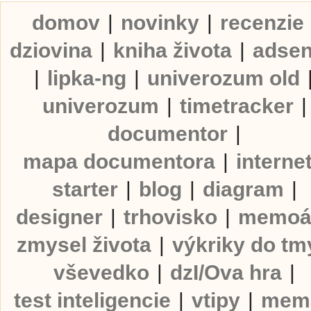
domov
|
novinky
|
recenzie
dziovina
|
kniha života
|
adse
|
lipka-ng
|
univerozum old
univerozum
|
timetracker
|
documentor
|
mapa documentora
|
interne
starter
|
blog
|
diagram
|
designer
|
trhovisko
|
memoá
zmysel života
|
výkriky do tm
vševedko
|
dzI/Ova hra
|
test inteligencie
|
vtipy
|
mem