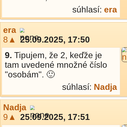
súhlasí:
era
era
8▲
25.09.2025, 17:50
9.
Tipujem, že 2, keďže je
tam uvedené množné číslo
"osobám". 🙂
súhlasí:
Nadja
Nadja
9▲
25.09.2025, 17:51