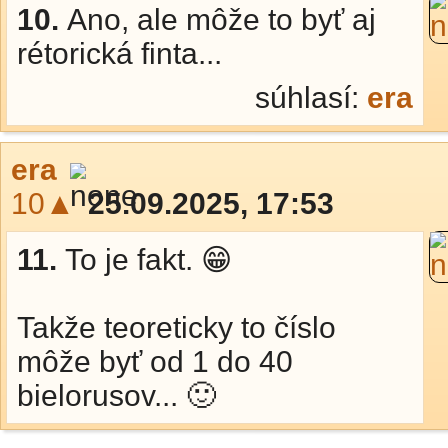
10.
Ano, ale môže to byť aj
rétorická finta...
súhlasí:
era
era
10▲
25.09.2025, 17:53
11.
To je fakt. 😁
Takže teoreticky to číslo
môže byť od 1 do 40
bielorusov... 🙂