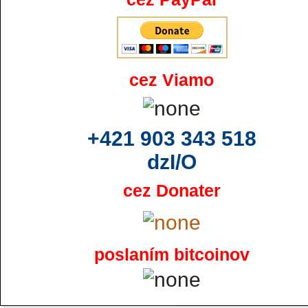
cez Viamo
+421 903 343 518
dzI/O
cez Donater
poslaním bitcoinov