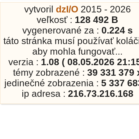
vytvoril
dzI/O
2015 - 2026
veľkosť :
128 492 B
vygenerované za :
0.224 s
táto stránka musí používať koláč
aby mohla fungovať...
verzia :
1.08 ( 08.05.2026 21:15
témy zobrazené :
39 331 379 
jedinečné zobrazenia :
5 337 68
ip adresa :
216.73.216.168