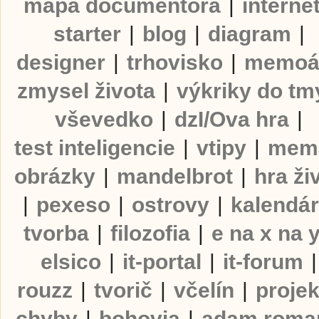
mapa documentora
|
interne
starter
|
blog
|
diagram
|
designer
|
trhovisko
|
memoá
zmysel života
|
výkriky do tm
vševedko
|
dzI/Ova hra
|
test inteligencie
|
vtipy
|
mem
obrázky
|
mandelbrot
|
hra ži
|
pexeso
|
ostrovy
|
kalendá
tvorba
|
filozofia
|
e na x na 
elsico
|
it-portal
|
it-forum
|
rouzz
|
tvorič
|
včelín
|
projek
chyby
|
bohovia
|
adam roma