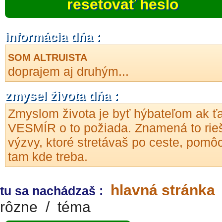
resetovať heslo
informácia dňa :
SOM ALTRUISTA
doprajem aj druhým...
zmysel života dňa :
Zmyslom života je byť hýbateľom ak ť
VESMÍR o to požiada. Znamená to rieš
výzvy, ktoré stretávaš po ceste, pomô
tam kde treba.
hlavná stránka
tu sa nachádzaš :
rôzne
/
téma