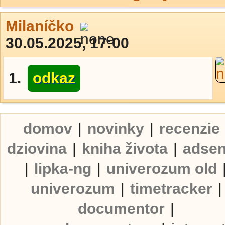
Milaníčko
30.05.2025, 17:00
1.
odkaz
domov
|
novinky
|
recenzie
dziovina
|
kniha života
|
adse
|
lipka-ng
|
univerozum old
univerozum
|
timetracker
|
documentor
|