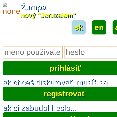
Žumpa
nový "Jeruzalem"
sk
|
en
|
ak chceš diskutovať, musíš sa...
registrovať
ak si zabudol heslo...