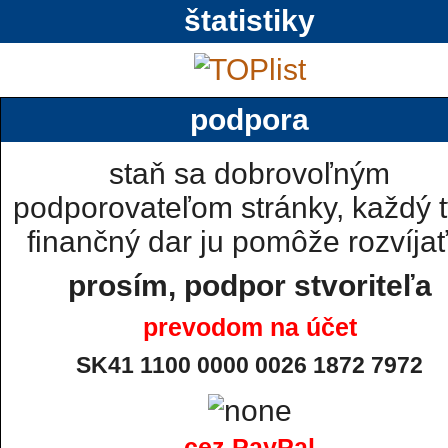
štatistiky
podpora
staň sa dobrovoľným
podporovateľom stránky, každý t
finančný dar ju pomôže rozvíjať.
prosím, podpor stvoriteľa
prevodom na účet
SK41 1100 0000 0026 1872 7972
cez PayPal