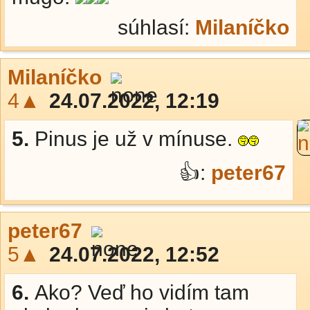
súhlasí:
Milaníčko
Milaníčko
4▲
24.07.2022, 12:19
5.
Pinus je už v mínuse.
👍:
peter67
peter67
5▲
24.07.2022, 12:52
6.
Ako? Veď ho vidím tam