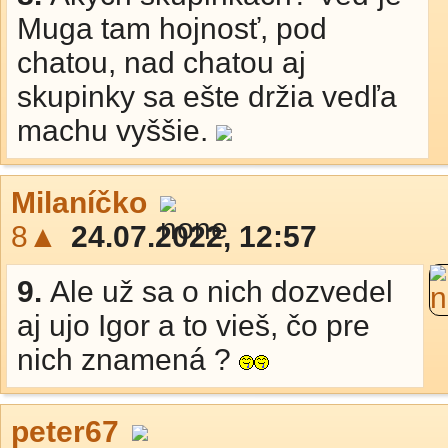
Muga tam hojnosť, pod
chatou, nad chatou aj
skupinky sa ešte držia vedľa
machu vyššie.
Milaníčko
8▲
24.07.2022, 12:57
9.
Ale už sa o nich dozvedel
aj ujo Igor a to vieš, čo pre
nich znamená ?
peter67