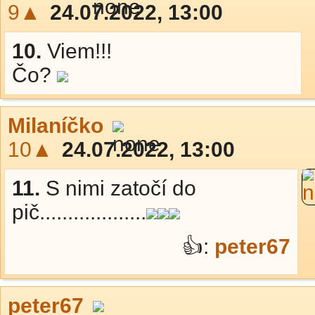
9▲
24.07.2022, 13:00
10.
Viem!!!
Čo?
Milaníčko
10▲
24.07.2022, 13:00
11.
S nimi zatočí do
pič...................
👍:
peter67
peter67