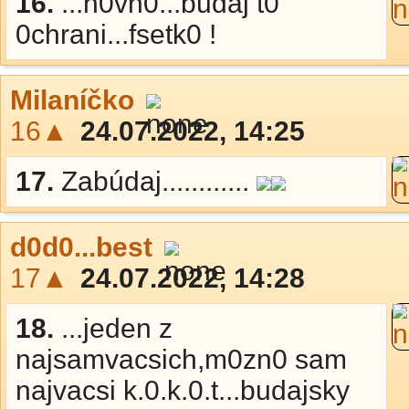
16.
...h0vn0...budaj t0
0chrani...fsetk0 !
Milaníčko
16▲
24.07.2022, 14:25
17.
Zabúdaj............
d0d0...best
17▲
24.07.2022, 14:28
18.
...jeden z
najsamvacsich,m0zn0 sam
najvacsi k.0.k.0.t...budajsky