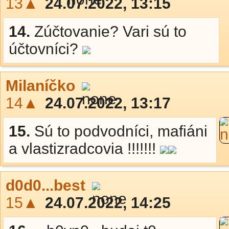
13▲
24.07.2022, 13:15
14.
Zúčtovanie? Vari sú to
účtovníci?
Milaníčko
14▲
24.07.2022, 13:17
15.
Sú to podvodníci, mafiáni
a vlastizradcovia !!!!!!!
d0d0...best
15▲
24.07.2022, 14:25