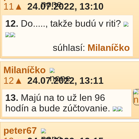
11▲
24.07.2022, 13:10
12.
Do....., takže budú v riti?
súhlasí:
Milaníčko
Milaníčko
12▲
24.07.2022, 13:11
13.
Majú na to už len 96
hodín a bude zúčtovanie.
peter67