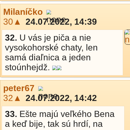
Milaníčko
30▲
24.07.2022, 14:39
32.
U vás je piča a nie
vysokohorské chaty, len
samá diaľnica a jeden
stoúnhejdž.
peter67
32▲
24.07.2022, 14:42
33.
Ešte majú veľkého Bena
a keď bije, tak sú hrdí, na