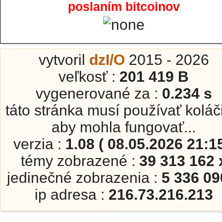
poslaním bitcoinov
vytvoril
dzI/O
2015 - 2026
veľkosť :
201 419 B
vygenerované za :
0.234 s
táto stránka musí používať koláč
aby mohla fungovať...
verzia :
1.08 ( 08.05.2026 21:15
témy zobrazené :
39 313 162 
jedinečné zobrazenia :
5 336 09
ip adresa :
216.73.216.213