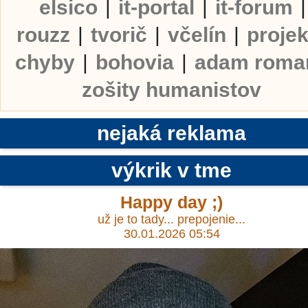
elsico
|
it-portal
|
it-forum
|
rouzz
|
tvorič
|
včelín
|
projek
chyby
|
bohovia
|
adam roma
zošity humanistov
nejaká reklama
výkrik v tme
Happy day ;)
už je to tady... prepojenie...
30.01.2026 05:54