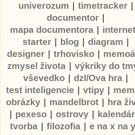
univerozum
|
timetracker
|
documentor
|
mapa documentora
|
interne
starter
|
blog
|
diagram
|
designer
|
trhovisko
|
memoá
zmysel života
|
výkriky do tm
vševedko
|
dzI/Ova hra
|
test inteligencie
|
vtipy
|
mem
obrázky
|
mandelbrot
|
hra ži
|
pexeso
|
ostrovy
|
kalendá
tvorba
|
filozofia
|
e na x na 