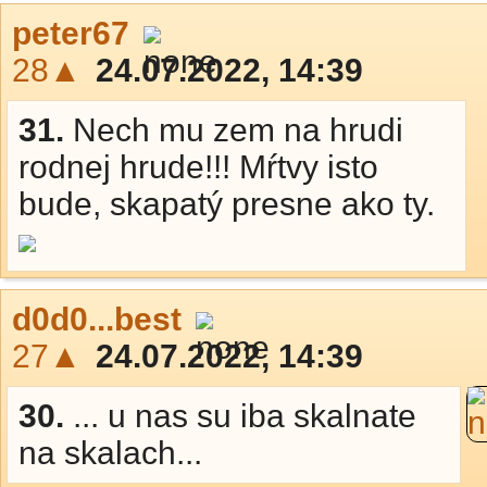
peter67
28▲
24.07.2022, 14:39
31.
Nech mu zem na hrudi
rodnej hrude!!! Mŕtvy isto
bude, skapatý presne ako ty.
d0d0...best
27▲
24.07.2022, 14:39
30.
... u nas su iba skalnate
na skalach...