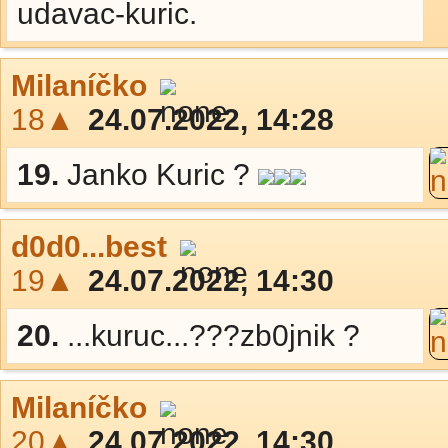
udavac-kuric.
Milaníčko
18▲
24.07.2022, 14:28
19.
Janko Kuric ?
d0d0...best
19▲
24.07.2022, 14:30
20.
...kuruc...???zb0jnik ?
Milaníčko
20▲
24.07.2022, 14:30