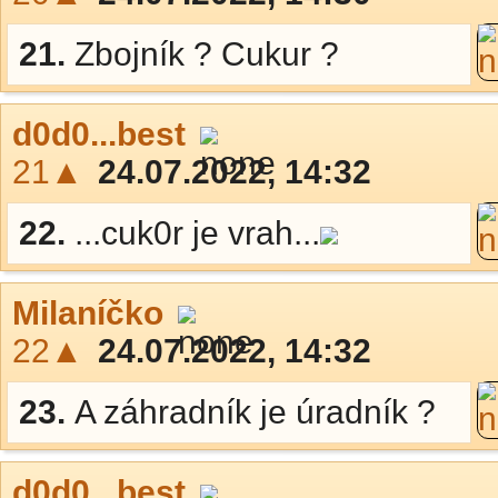
21.
Zbojník ? Cukur ?
d0d0...best
21▲
24.07.2022, 14:32
22.
...cuk0r je vrah...
Milaníčko
22▲
24.07.2022, 14:32
23.
A záhradník je úradník ?
d0d0...best