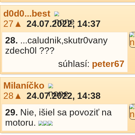
d0d0...best
27▲
24.07.2022, 14:37
28.
...caludnik,skutr0vany
zdech0l ???
súhlasí:
peter67
Milaníčko
28▲
24.07.2022, 14:38
29.
Nie, išiel sa povoziť na
motoru.