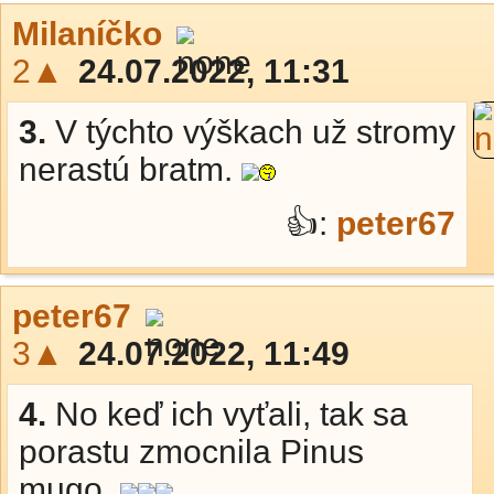
Milaníčko
2▲
24.07.2022, 11:31
3.
V týchto výškach už stromy
nerastú bratm.
👍:
peter67
peter67
3▲
24.07.2022, 11:49
4.
No keď ich vyťali, tak sa
porastu zmocnila Pinus
mugo.