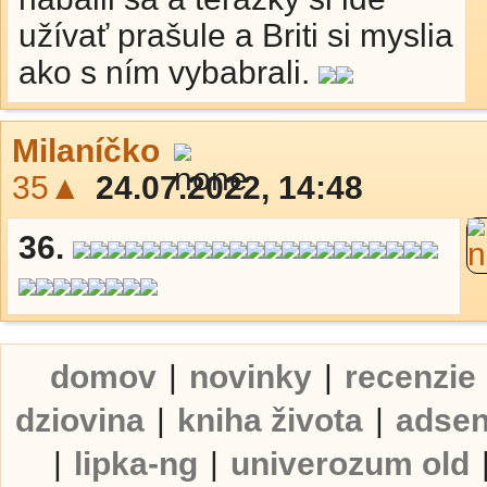
užívať prašule a Briti si myslia
ako s ním vybabrali.
Milaníčko
35▲
24.07.2022, 14:48
36.
domov
|
novinky
|
recenzie
dziovina
|
kniha života
|
adse
|
lipka-ng
|
univerozum old