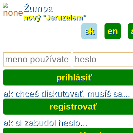
Žumpa
nový "Jeruzalem"
sk
|
en
|
ak chceš diskutovať, musíš sa...
registrovať
ak si zabudol heslo...