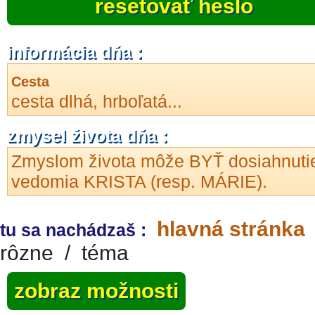
resetovať heslo
informácia dňa :
Cesta
cesta dlhá, hrboľatá...
zmysel života dňa :
Zmyslom života môže BYŤ dosiahnuti
vedomia KRISTA (resp. MÁRIE).
hlavná stránka
tu sa nachádzaš :
rôzne
/
téma
zobraz možnosti