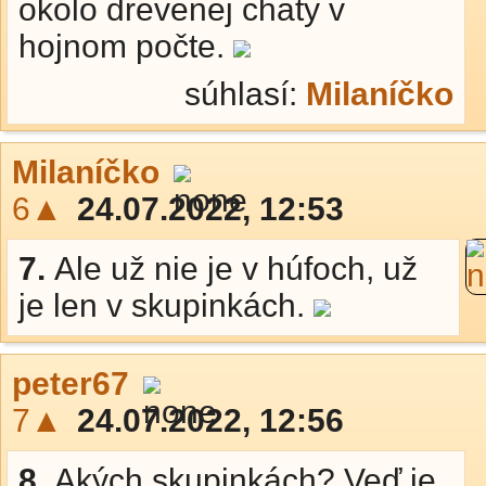
okolo drevenej chaty v
hojnom počte.
súhlasí:
Milaníčko
Milaníčko
6▲
24.07.2022, 12:53
7.
Ale už nie je v húfoch, už
je len v skupinkách.
peter67
7▲
24.07.2022, 12:56
8.
Akých skupinkách? Veď je