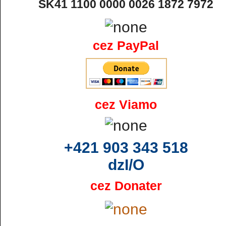
SK41 1100 0000 0026 1872 7972
cez PayPal
cez Viamo
+421 903 343 518
dzI/O
cez Donater