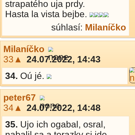
strapatého uja prdy.
Hasta la vista bejbe.
súhlasí:
Milaníčko
Milaníčko
33▲
24.07.2022, 14:43
34.
Oú jé.
peter67
34▲
24.07.2022, 14:48
35.
Ujo ich ogabal, osral,
nabalil sa a terazky si ide