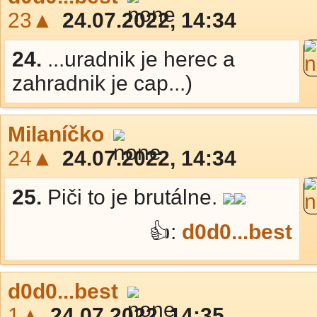
23▲
24.07.2022, 14:34
24.
...uradnik je herec a
zahradnik je cap...)
Milaníčko
24▲
24.07.2022, 14:34
25.
Piči to je brutálne.
👍:
d0d0...best
d0d0...best
1▲
24.07.2022, 14:35