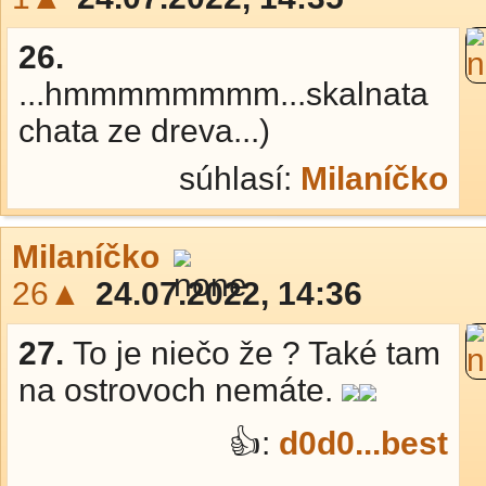
26.
...hmmmmmmmm...skalnata
chata ze dreva...)
súhlasí:
Milaníčko
Milaníčko
26▲
24.07.2022, 14:36
27.
To je niečo že ? Také tam
na ostrovoch nemáte.
👍:
d0d0...best