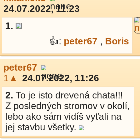
24.07.2022, 11:23
1.
👍:
peter67
,
Boris
peter67
1▲
24.07.2022, 11:26
2.
To je isto drevená chata!!!
Z posledných stromov v okolí,
lebo ako sám vidíš vyťali na
jej stavbu všetky.