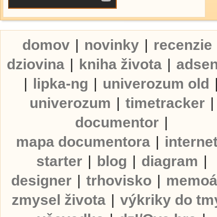
domov
|
novinky
|
recenzie
dziovina
|
kniha života
|
adse
|
lipka-ng
|
univerozum old
univerozum
|
timetracker
|
documentor
|
mapa documentora
|
interne
starter
|
blog
|
diagram
|
designer
|
trhovisko
|
memoá
zmysel života
|
výkriky do tm