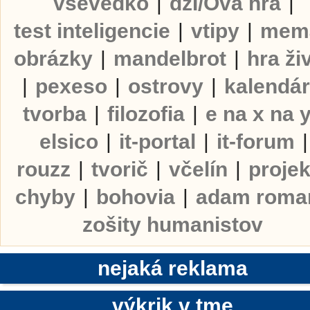
vševedko
|
dzI/Ova hra
|
test inteligencie
|
vtipy
|
mem
obrázky
|
mandelbrot
|
hra ži
|
pexeso
|
ostrovy
|
kalendá
tvorba
|
filozofia
|
e na x na 
elsico
|
it-portal
|
it-forum
|
rouzz
|
tvorič
|
včelín
|
projek
chyby
|
bohovia
|
adam roma
zošity humanistov
nejaká reklama
výkrik v tme