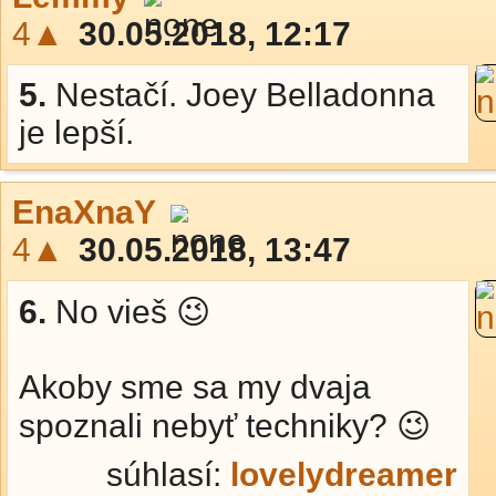
4▲
30.05.2018, 12:17
5.
Nestačí. Joey Belladonna
je lepší.
EnaXnaY
4▲
30.05.2018, 13:47
6.
No vieš 😉
Akoby sme sa my dvaja
spoznali nebyť techniky? 😉
súhlasí:
lovelydreamer