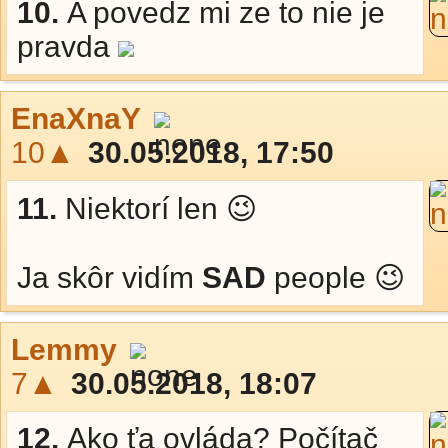
10.
A povedz mi ze to nie je
pravda
EnaXnaY
10▲
30.05.2018, 17:50
11.
Niektorí len 😉
Ja skôr vidím
SAD
people 😉
Lemmy
7▲
30.05.2018, 18:07
12.
Ako ťa ovláda? Počítač