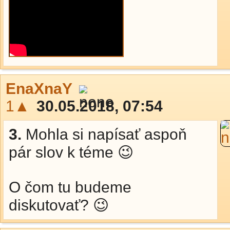
EnaXnaY
1▲
30.05.2018, 07:54
3.
Mohla si napísať aspoň
pár slov k téme 😉
O čom tu budeme
diskutovať? 😉