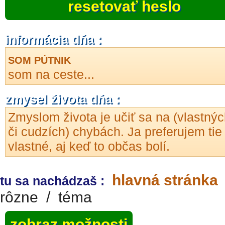
resetovať heslo
informácia dňa :
SOM PÚTNIK
som na ceste...
zmysel života dňa :
Zmyslom života je učiť sa na (vlastný
či cudzích) chybách. Ja preferujem tie
vlastné, aj keď to občas bolí.
hlavná stránka
tu sa nachádzaš :
rôzne
/
téma
zobraz možnosti