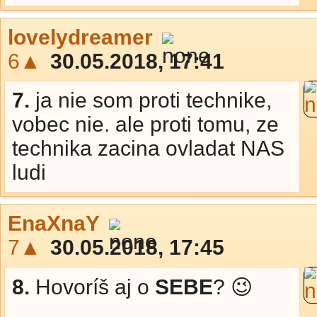
lovelydreamer
6▲
30.05.2018, 17:41
7.
ja nie som proti technike,
vobec nie. ale proti tomu, ze
technika zacina ovladat NAS
ludi
EnaXnaY
7▲
30.05.2018, 17:45
8.
Hovoríš aj o
SEBE
? 😉