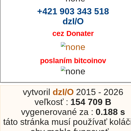
+421 903 343 518
dzI/O
cez Donater
poslaním bitcoinov
vytvoril
dzI/O
2015 - 2026
veľkosť :
154 709 B
vygenerované za :
0.188 s
táto stránka musí používať koláč