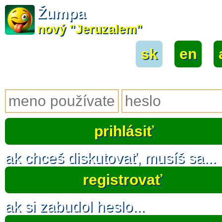
Žumpa
nový "Jeruzalem"
sk
|
en
|
ak chceš diskutovať, musíš sa...
registrovať
ak si zabudol heslo...