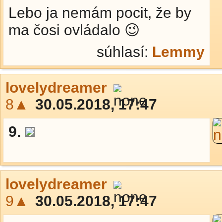
Lebo ja nemám pocit, že by
ma čosi ovládalo 😉
súhlasí:
Lemmy
lovelydreamer
8▲
30.05.2018, 17:47
9.
lovelydreamer
9▲
30.05.2018, 17:47